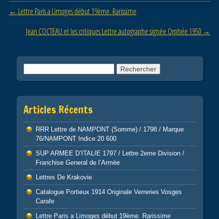
b
er
Post navigation
←
Lettre Paris a Limoges début 19ème. Rarissime
o
o
Jean COCTEAU et les critiques Lettre autographe signée Orphée 1950
→
k
Rechercher :
Articles Récents
RRR Lettre de NAMPONT (Somme) / 1798 / Marque
76/NAMPONT Indice 20 600
SUP ARMEE D’ITALIE 1797 / Lettre 2eme Division /
Franchise General de l’Armée
Lettres De Krakovie
Catalogue Portieux 1914 Originale Verreries Vosges
Carafe
Lettre Paris a Limoges début 19ème. Rarissime