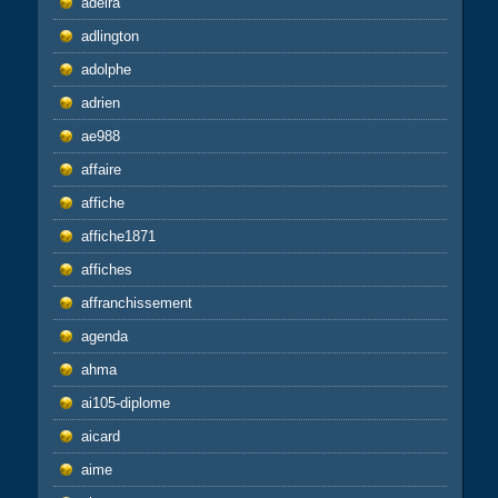
adeira
adlington
adolphe
adrien
ae988
affaire
affiche
affiche1871
affiches
affranchissement
agenda
ahma
ai105-diplome
aicard
aime