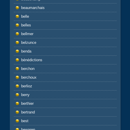
beaumarchais
belle
belles
bellmer
belzunce
benda
bénédictions
berchon
berchoux
berlioz
berry
berthier
bertrand
best
bewaren