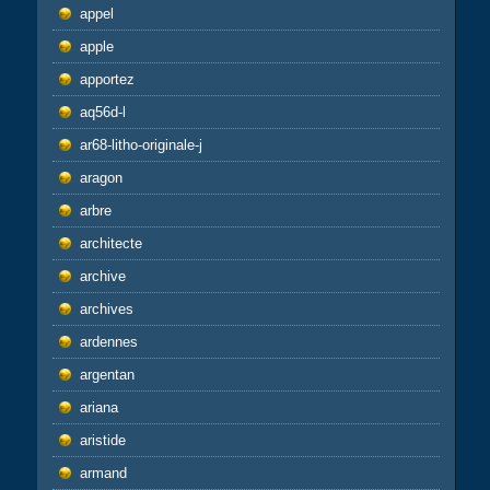
appel
apple
apportez
aq56d-l
ar68-litho-originale-j
aragon
arbre
architecte
archive
archives
ardennes
argentan
ariana
aristide
armand