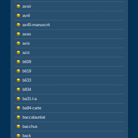
avoir
avril
ax45-manuscrit
axes
axis
aziz
b609
b619
b633
b834
ba31-l-a
ba94-carte
baccalauréat
bacchus
back