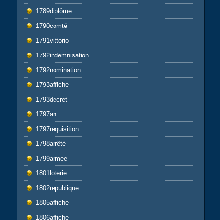
1789diplôme
1790comté
1791vittorio
1792indemnisation
1792nomination
1793affiche
1793decret
1797an
1797requisition
1798arrêté
1799armee
1801loterie
1802republique
1805affiche
1806affiche