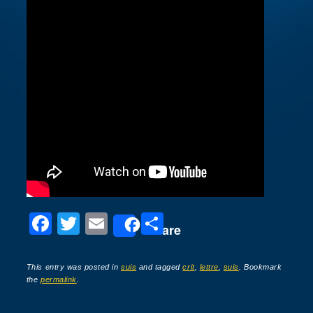
F
T
E
P
Share
a
wi
m
ar
c
tt
ail
ta
This entry was posted in
suis
and tagged
crit
,
lettre
,
suis
. Bookmark
the
permalink
.
e
er
g