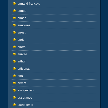
armand-francois
armee
armes
armoiries
arrest
arrêt
arrêté
arrivée
arthur
artisanat
arts
arvers
assignation
assurance
astronomie