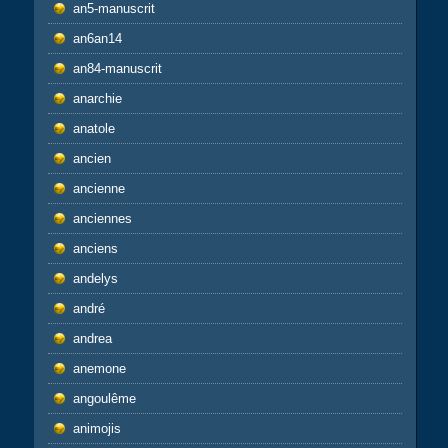
an5-manuscrit
an6an14
an84-manuscrit
anarchie
anatole
ancien
ancienne
anciennes
anciens
andelys
andré
andrea
anemone
angoulême
animojis