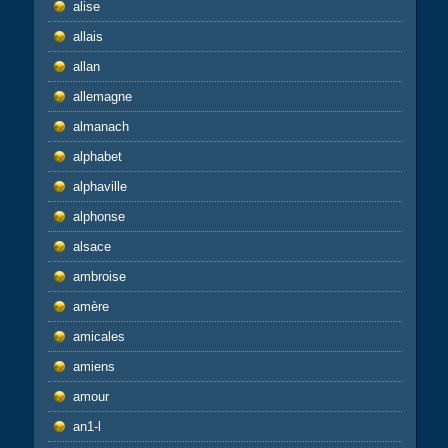
alise
allais
allan
allemagne
almanach
alphabet
alphaville
alphonse
alsace
ambroise
amère
amicales
amiens
amour
an1-l