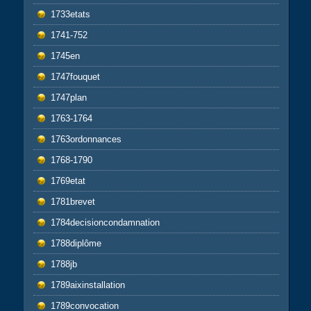
1733etats
1741-752
1745en
1747fouquet
1747plan
1763-1764
1763ordonnances
1768-1790
1769etat
1781brevet
1784decisioncondamnation
1788diplôme
1788jb
1789aixinstallation
1789convocation