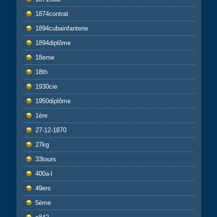
1874contrat
1894cubainfanterie
1894diplôme
18eme
18th
1930cie
1950diplôme
1ère
27-12-1870
27kg
33tours
400a-l
49ers
5ème