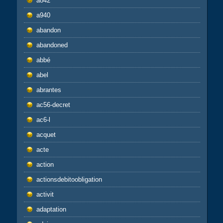
a842
a940
abandon
abandoned
abbé
abel
abrantes
ac56-decret
ac6-l
acquet
acte
action
actionsdebitoobligation
activit
adaptation