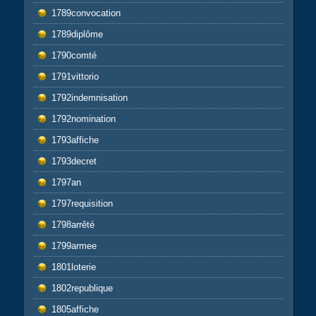
1789convocation
1789diplôme
1790comté
1791vittorio
1792indemnisation
1792nomination
1793affiche
1793decret
1797an
1797requisition
1798arrêté
1799armee
1801loterie
1802republique
1805affiche