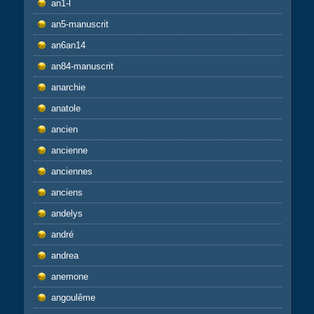
an1-l
an5-manuscrit
an6an14
an84-manuscrit
anarchie
anatole
ancien
ancienne
anciennes
anciens
andelys
andré
andrea
anemone
angoulême