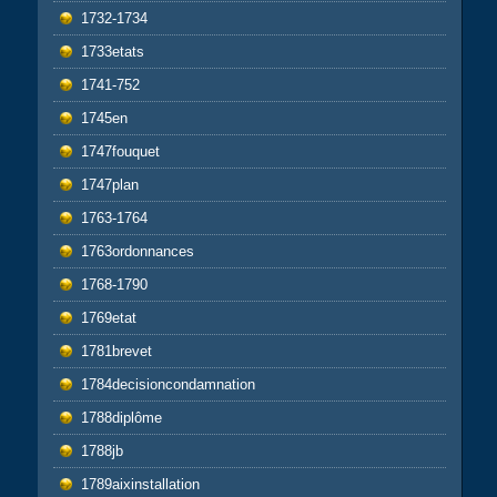
1732-1734
1733etats
1741-752
1745en
1747fouquet
1747plan
1763-1764
1763ordonnances
1768-1790
1769etat
1781brevet
1784decisioncondamnation
1788diplôme
1788jb
1789aixinstallation