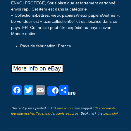
ENVOI PROTEGÉ, Sous plastique et fortement cartonné
envoi rapi. Cet item est dans la catégorie
« Collections\Lettres, vieux papiers\Vieux papiers\Autres ».
Le vendeur est « azurcollection06″ et est localisé dans ce
pays: FR. Cet article peut être expédié au pays suivant:
Monde entier.
Pays de fabrication: France
F
T
E
P
Share
a
wi
m
ar
c
tt
ail
ta
This entry was posted in
1812decompte
and tagged
1812decompte
,
fournitureschauffage
,
garde
,
lumierescorps
. Bookmark the
permalink
.
e
er
g
b
er