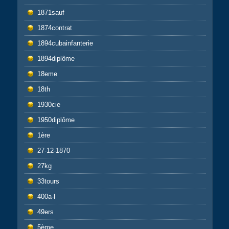
1871sauf
1874contrat
1894cubainfanterie
1894diplôme
18eme
18th
1930cie
1950diplôme
1ère
27-12-1870
27kg
33tours
400a-l
49ers
5ème