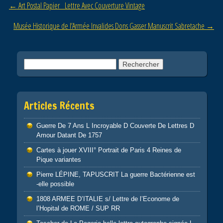
Post navigation
←
Art Postal Papier Lettre Avec Couverture Vintage
o
o
Musée Historique de l’Armée Invalides Dons Gasser Manuscrit Sabretache
→
k
Rechercher :
Articles Récents
Guerre De 7 Ans L Incroyable D Couverte De Lettres D
Amour Datant De 1757
Cartes à jouer XVIII° Portrait de Paris 4 Reines de
Pique variantes
Pierre LÉPINE, TAPUSCRIT La guerre Bactérienne est
-elle possible
1808 ARMEE D’ITALIE s/ Lettre de l’Econome de
l’Hopital de ROME / SUP RR