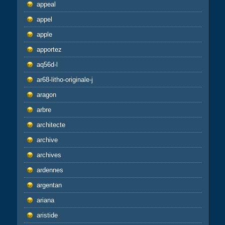
appeal
appel
apple
apportez
aq56d-l
ar68-litho-originale-j
aragon
arbre
architecte
archive
archives
ardennes
argentan
ariana
aristide