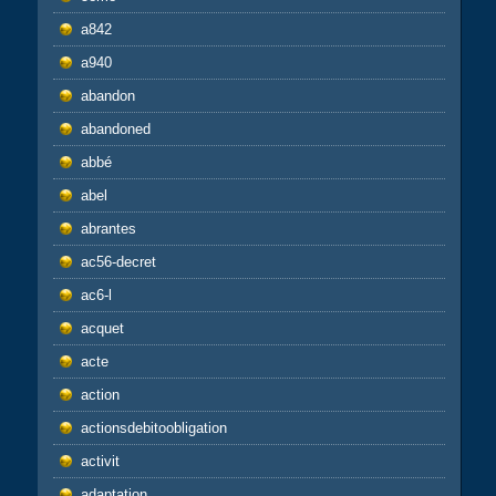
a842
a940
abandon
abandoned
abbé
abel
abrantes
ac56-decret
ac6-l
acquet
acte
action
actionsdebitoobligation
activit
adaptation