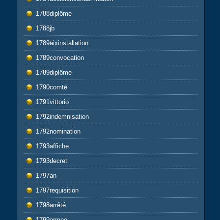
1788diplôme
1788jb
1789aixinstallation
1789convocation
1789diplôme
1790comté
1791vittorio
1792indemnisation
1792nomination
1793affiche
1793decret
1797an
1797requisition
1798arrêté
1799armee