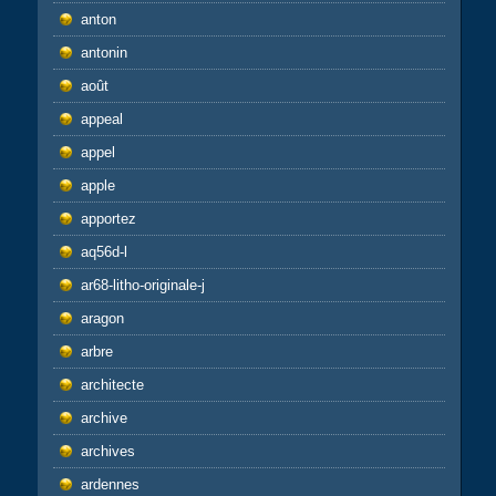
anton
antonin
août
appeal
appel
apple
apportez
aq56d-l
ar68-litho-originale-j
aragon
arbre
architecte
archive
archives
ardennes