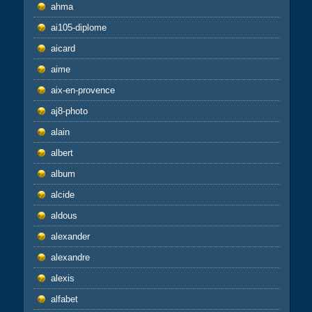
ahma
ai105-diplome
aicard
aime
aix-en-provence
aj8-photo
alain
albert
album
alcide
aldous
alexander
alexandre
alexis
alfabet