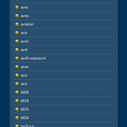
avec
aveu
aviation
avis
avoir
avril
ax45-manuscrit
axes
axis
aziz
b609
b619
b633
b834
ba31-l-a