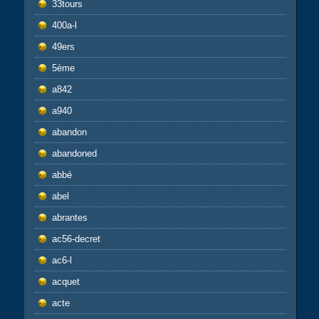
33tours
400a-l
49ers
5ème
a842
a940
abandon
abandoned
abbé
abel
abrantes
ac56-decret
ac6-l
acquet
acte