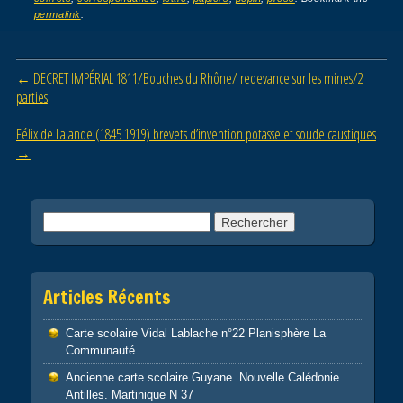
e
er
g
permalink
.
b
er
o
Post navigation
←
DECRET IMPÉRIAL 1811/Bouches du Rhône/ redevance sur les mines/2
o
parties
k
Félix de Lalande (1845 1919) brevets d’invention potasse et soude caustiques
→
Rechercher :
Articles Récents
Carte scolaire Vidal Lablache n°22 Planisphère La
Communauté
Ancienne carte scolaire Guyane. Nouvelle Calédonie.
Antilles. Martinique N 37