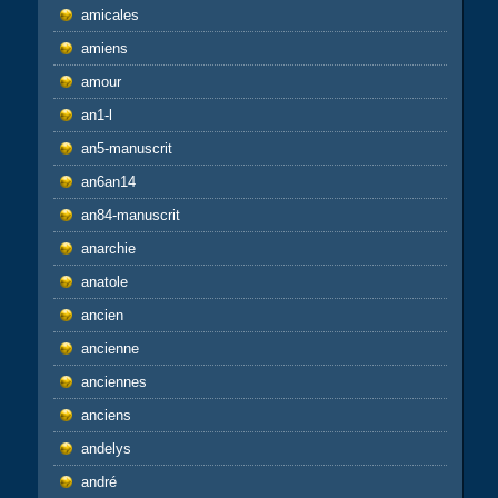
amicales
amiens
amour
an1-l
an5-manuscrit
an6an14
an84-manuscrit
anarchie
anatole
ancien
ancienne
anciennes
anciens
andelys
andré