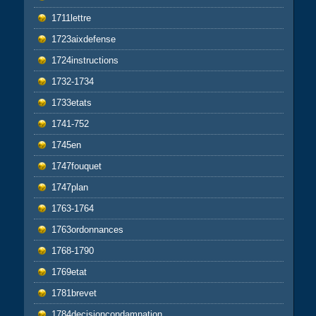
1711lettre
1723aixdefense
1724instructions
1732-1734
1733etats
1741-752
1745en
1747fouquet
1747plan
1763-1764
1763ordonnances
1768-1790
1769etat
1781brevet
1784decisioncondamnation