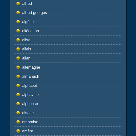
alfred
alfred-georges
algérie
aliénation
alise
allais
allan
allemagne
almanach
alphabet
alphaville
alphonse
alsace
ambroise
amère