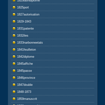
1825latindiplome
1825port
1827autorisation
1829-1843
1831patente
1832iles
1833narbonneetats
1841feuilleton
1842diplome
1845affiche
1845passe
1846province
1847double
1848-1873
1859manuscrit