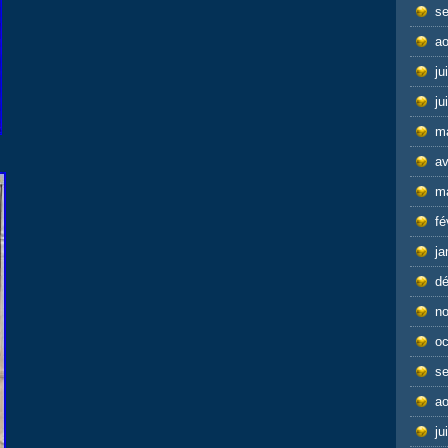
s
ao
ju
ju
m
av
m
fé
ja
d
n
oc
s
ao
ju