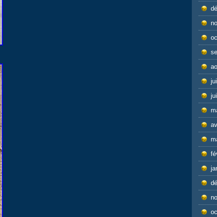
d
n
oc
s
ao
ju
ju
m
av
m
fé
ja
d
n
oc