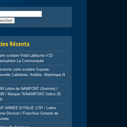
rcher :
cles Récents
rte scolaire Vidal Lablache n°22
lanisphère La Communauté
cienne carte scolaire Guyane.
uvelle Calédonie. Antilles. Martinique N
7
RR Lettre de NAMPONT (Somme) /
798 / Marque 76/NAMPONT Indice 20
00
UP ARMEE D’ITALIE 1797 / Lettre
me Division / Franchise General de
Armée