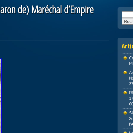
ron de) Maréchal d’Empire
Reche
Arti
Ca
P
An
No
3
R
1
6
S
2e
l’