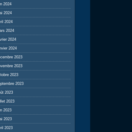
in 2024
ai 2024
ril 2024
ars 2024
vrier 2024
nvier 2024
écembre 2023
ovembre 2023
tobre 2023
eptembre 2023
ût 2023
illet 2023
in 2023
ai 2023
ril 2023