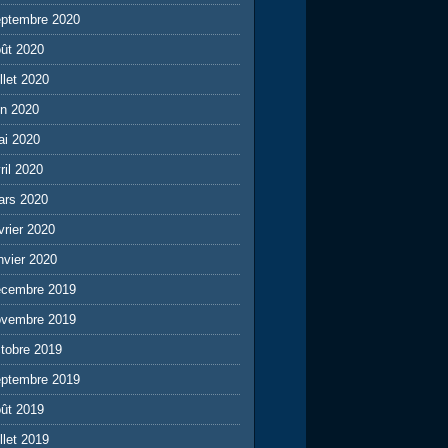
eptembre 2020
ût 2020
illet 2020
in 2020
ai 2020
ril 2020
ars 2020
vrier 2020
nvier 2020
écembre 2019
ovembre 2019
tobre 2019
eptembre 2019
ût 2019
illet 2019