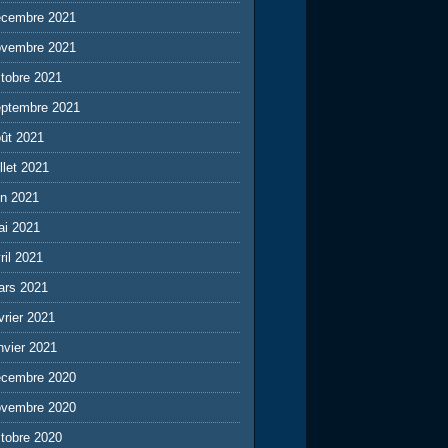
écembre 2021
ovembre 2021
tobre 2021
eptembre 2021
ût 2021
illet 2021
in 2021
ai 2021
ril 2021
ars 2021
vrier 2021
nvier 2021
écembre 2020
ovembre 2020
tobre 2020