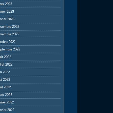
ars 2023
vrier 2023
nvier 2023
écembre 2022
ovembre 2022
tobre 2022
eptembre 2022
ût 2022
illet 2022
in 2022
ai 2022
ril 2022
ars 2022
vrier 2022
nvier 2022