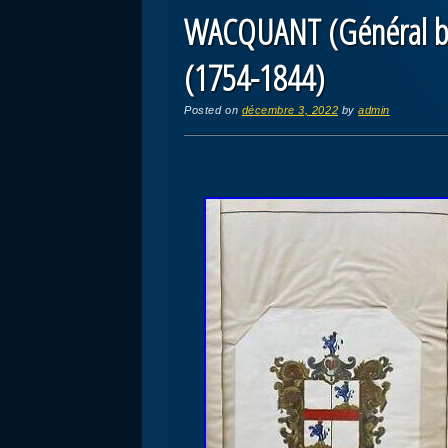
WACQUANT (Général ba
(1754-1844)
Posted on
décembre 3, 2022
by
admin