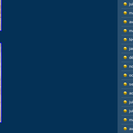
ju
m
av
m
fé
ja
d
n
oc
s
ao
ju
ju
m
av