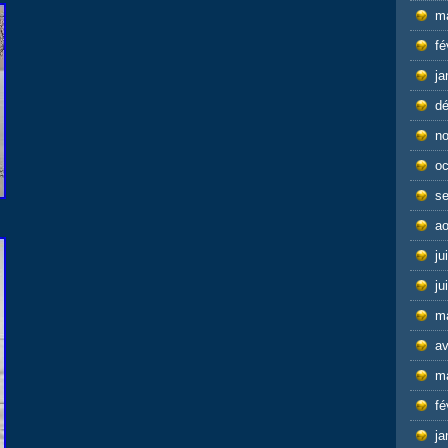
m
fé
ja
d
n
oc
s
ao
ju
ju
m
av
m
fé
ja