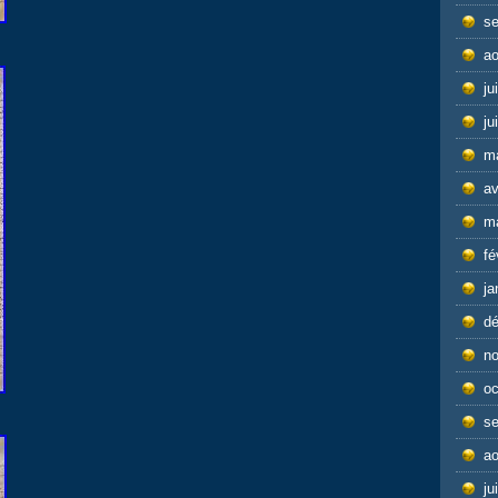
s
ao
ju
ju
m
av
m
fé
ja
d
n
oc
s
ao
ju