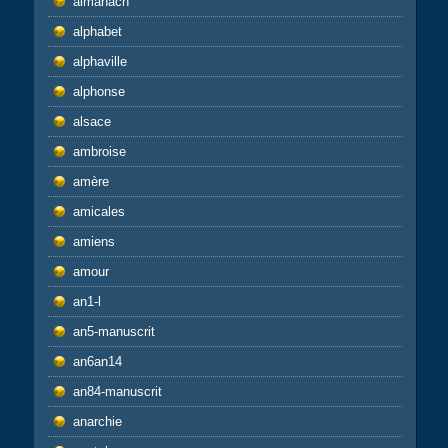
almanach
alphabet
alphaville
alphonse
alsace
ambroise
amère
amicales
amiens
amour
an1-l
an5-manuscrit
an6an14
an84-manuscrit
anarchie