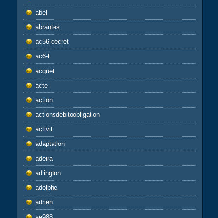
abel
abrantes
ac56-decret
ac6-l
acquet
acte
action
actionsdebitoobligation
activit
adaptation
adeira
adlington
adolphe
adrien
ae988