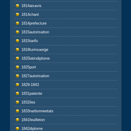
1814aixavis
1814chant
1814prefecture
1815autorisation
1815tarifs
1818turinsaorge
1825latindiplome
1825port
1827autorisation
1829-1843
1831patente
1832iles
1833narbonneetats
1841feuilleton
1842diplome