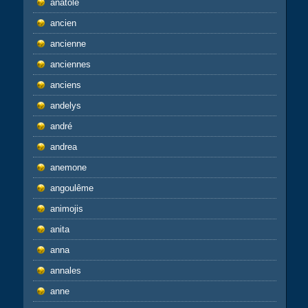
anatole
ancien
ancienne
anciennes
anciens
andelys
andré
andrea
anemone
angoulême
animojis
anita
anna
annales
anne