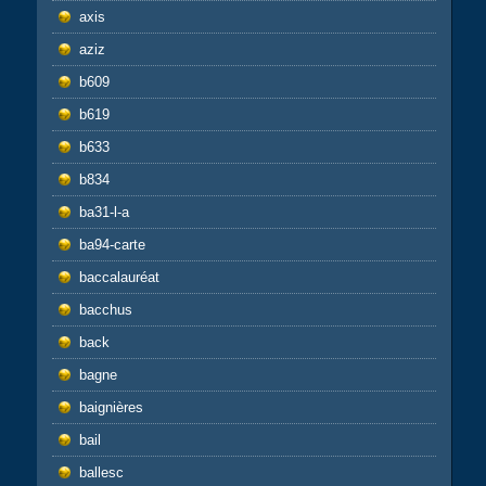
axis
aziz
b609
b619
b633
b834
ba31-l-a
ba94-carte
baccalauréat
bacchus
back
bagne
baignières
bail
ballesc