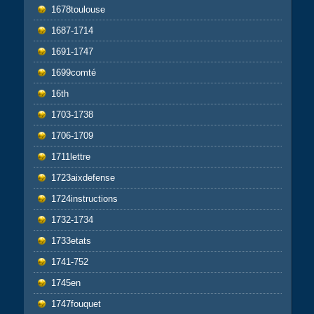
1678toulouse
1687-1714
1691-1747
1699comté
16th
1703-1738
1706-1709
1711lettre
1723aixdefense
1724instructions
1732-1734
1733etats
1741-752
1745en
1747fouquet