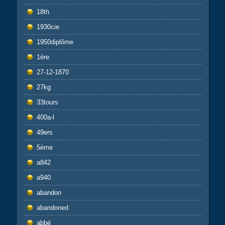
18th
1930cie
1950diplôme
1ère
27-12-1870
27kg
33tours
400a-l
49ers
5ème
a842
a940
abandon
abandoned
abbé