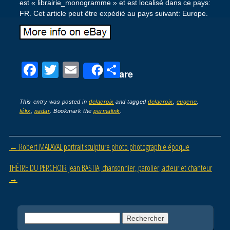
est « librairie_monogramme » et est localisé dans ce pays:
FR. Cet article peut être expédié au pays suivant: Europe.
F
T
E
P
Share
a
wi
m
ar
c
tt
ail
ta
This entry was posted in
delacroix
and tagged
delacroix
,
eugene
,
félix
,
nadar
. Bookmark the
permalink
.
e
er
g
b
er
Post navigation
←
Robert MALAVAL portrait sculpture photo photographie époque
o
o
THÉTRE DU PERCHOIR Jean BASTIA, chansonnier, parolier, acteur et chanteur
→
k
Rechercher :