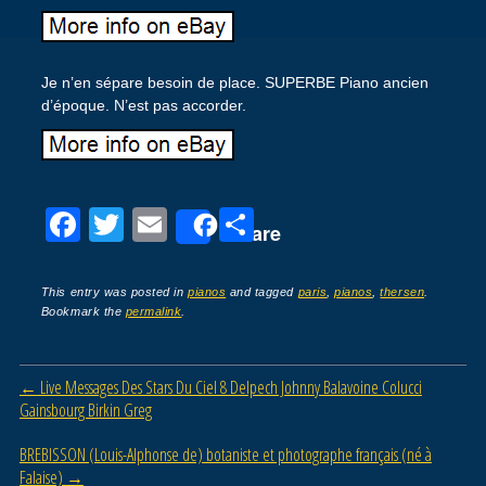
Je n’en sépare besoin de place. SUPERBE Piano ancien
d’époque. N’est pas accorder.
F
T
E
P
Share
a
wi
m
ar
c
tt
ail
ta
This entry was posted in
pianos
and tagged
paris
,
pianos
,
thersen
.
Bookmark the
permalink
.
e
er
g
b
er
Post navigation
←
Live Messages Des Stars Du Ciel 8 Delpech Johnny Balavoine Colucci
o
Gainsbourg Birkin Greg
o
BREBISSON (Louis-Alphonse de) botaniste et photographe français (né à
k
Falaise)
→