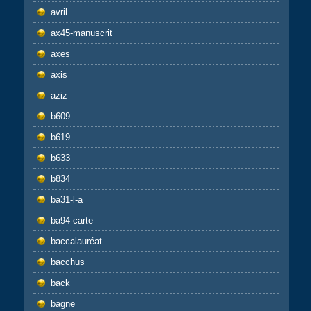
avril
ax45-manuscrit
axes
axis
aziz
b609
b619
b633
b834
ba31-l-a
ba94-carte
baccalauréat
bacchus
back
bagne