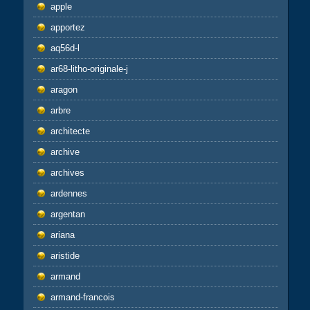
apple
apportez
aq56d-l
ar68-litho-originale-j
aragon
arbre
architecte
archive
archives
ardennes
argentan
ariana
aristide
armand
armand-francois