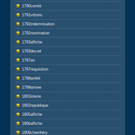
1790comté
1791vittorio
1792indemnisation
1792nomination
1793affiche
1793decret
1797an
1797requisition
1798arrêté
1799armee
1801loterie
1802republique
1805affiche
1806affiche
1806chambéry