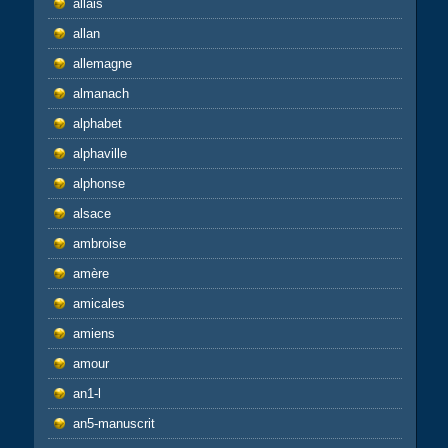
allais
allan
allemagne
almanach
alphabet
alphaville
alphonse
alsace
ambroise
amère
amicales
amiens
amour
an1-l
an5-manuscrit