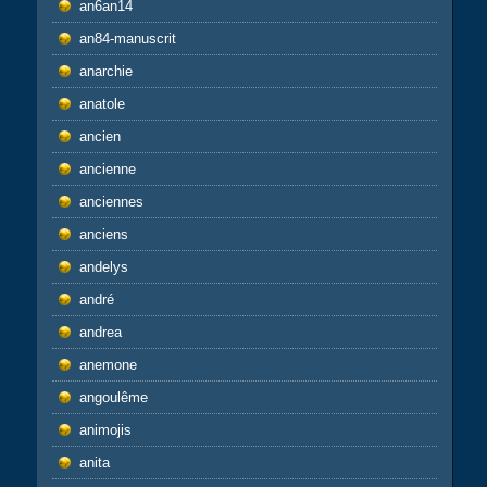
an6an14
an84-manuscrit
anarchie
anatole
ancien
ancienne
anciennes
anciens
andelys
andré
andrea
anemone
angoulême
animojis
anita