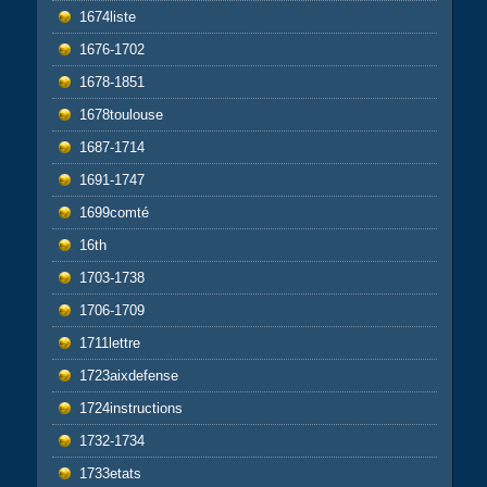
1674liste
1676-1702
1678-1851
1678toulouse
1687-1714
1691-1747
1699comté
16th
1703-1738
1706-1709
1711lettre
1723aixdefense
1724instructions
1732-1734
1733etats