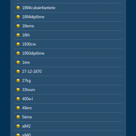
1894cubainfanterie
1894diplôme
18eme
18th
1930cie
1950diplôme
1ère
27-12-1870
27kg
33tours
400a-l
49ers
5ème
a842
a940