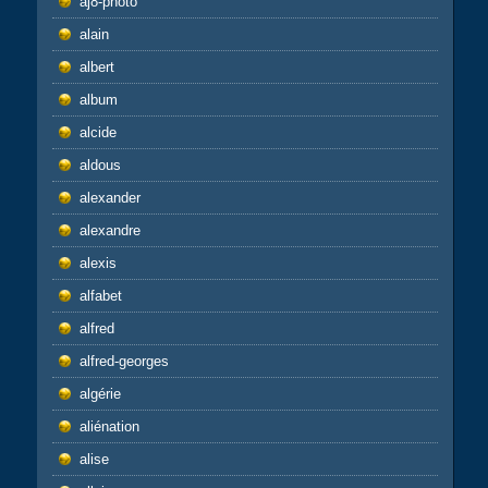
aj8-photo
alain
albert
album
alcide
aldous
alexander
alexandre
alexis
alfabet
alfred
alfred-georges
algérie
aliénation
alise