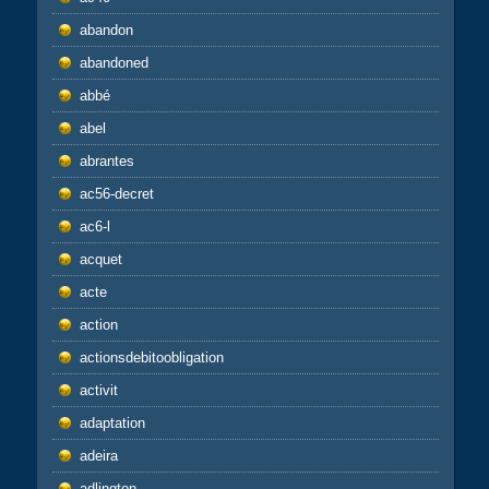
abandon
abandoned
abbé
abel
abrantes
ac56-decret
ac6-l
acquet
acte
action
actionsdebitoobligation
activit
adaptation
adeira
adlington