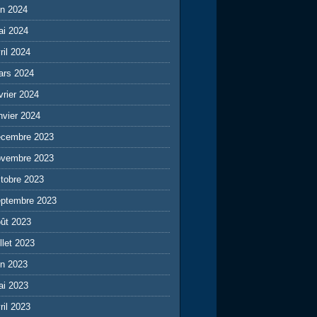
in 2024
ai 2024
ril 2024
ars 2024
vrier 2024
nvier 2024
écembre 2023
ovembre 2023
tobre 2023
eptembre 2023
ût 2023
illet 2023
in 2023
ai 2023
ril 2023