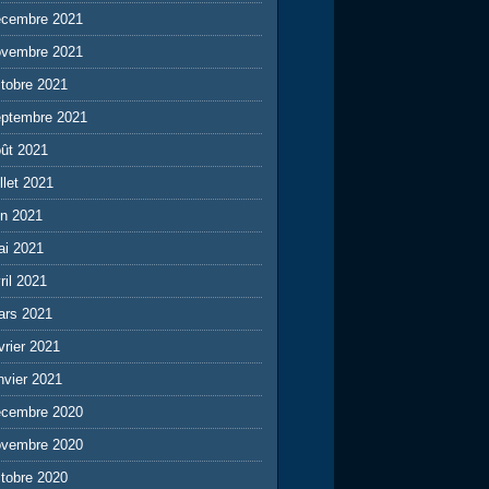
écembre 2021
ovembre 2021
tobre 2021
eptembre 2021
ût 2021
illet 2021
in 2021
ai 2021
ril 2021
ars 2021
vrier 2021
nvier 2021
écembre 2020
ovembre 2020
tobre 2020