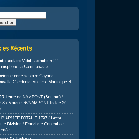
rcher :
cles Récents
rte scolaire Vidal Lablache n°22
lanisphère La Communauté
cienne carte scolaire Guyane.
uvelle Calédonie. Antilles. Martinique N
7
RR Lettre de NAMPONT (Somme) /
798 / Marque 76/NAMPONT Indice 20
00
UP ARMEE D’ITALIE 1797 / Lettre
me Division / Franchise General de
Armée