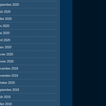
eptembre 2020
ût 2020
illet 2020
in 2020
ai 2020
ril 2020
ars 2020
vrier 2020
nvier 2020
écembre 2019
ovembre 2019
tobre 2019
eptembre 2019
ût 2019
illet 2019