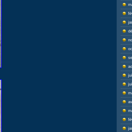
m
fé
ja
d
n
oc
s
ao
ju
ju
m
av
m
fé
ja