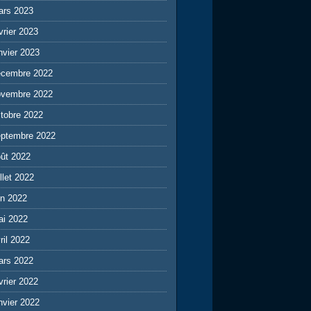
ars 2023
vrier 2023
nvier 2023
écembre 2022
ovembre 2022
tobre 2022
eptembre 2022
ût 2022
illet 2022
in 2022
ai 2022
ril 2022
ars 2022
vrier 2022
nvier 2022