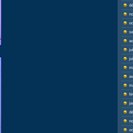
d
n
oc
s
ao
ju
ju
m
av
m
fé
ja
d
n
oc