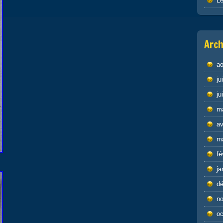
Le
Arch
ao
ju
ju
m
av
m
fé
ja
d
n
oc