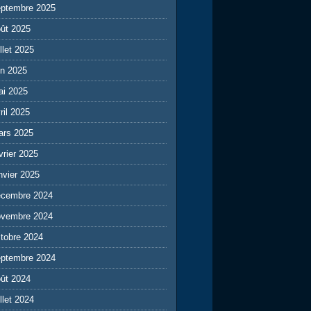
eptembre 2025
ût 2025
illet 2025
in 2025
ai 2025
ril 2025
ars 2025
vrier 2025
nvier 2025
écembre 2024
ovembre 2024
tobre 2024
eptembre 2024
ût 2024
illet 2024