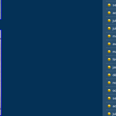
s
ao
ju
ju
m
av
m
fé
ja
d
n
oc
s
ao
ju