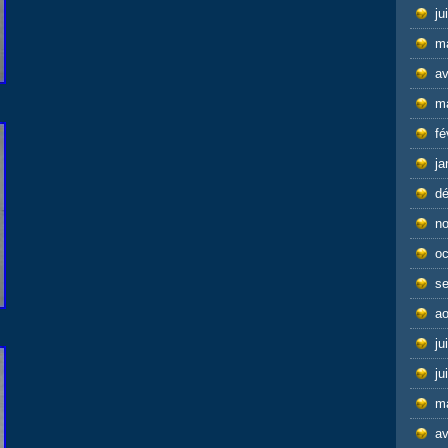
ju
m
av
m
fé
ja
d
n
oc
s
ao
ju
ju
m
av