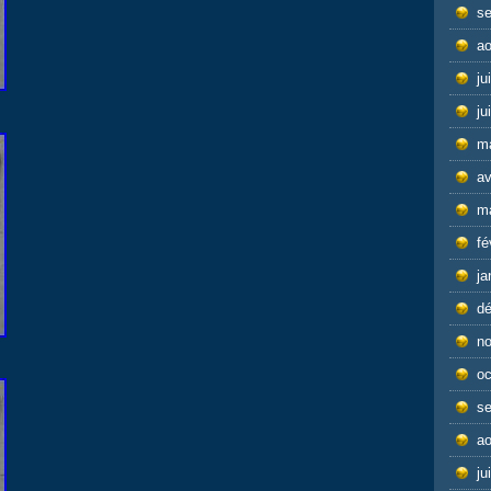
s
ao
ju
ju
m
av
m
fé
ja
d
n
oc
s
ao
ju