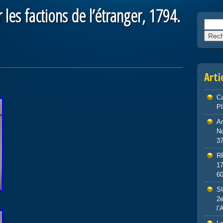
les factions de l’étranger, 1794.
Reche
Arti
Ca
P
An
No
3
R
1
6
S
2e
l’