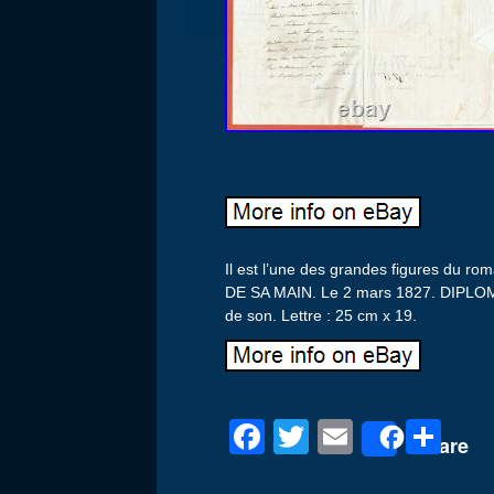
Il est l’une des grandes figures d
DE SA MAIN. Le 2 mars 1827. DIPL
de son. Lettre : 25 cm x 19.
F
T
E
P
Share
a
wi
m
ar