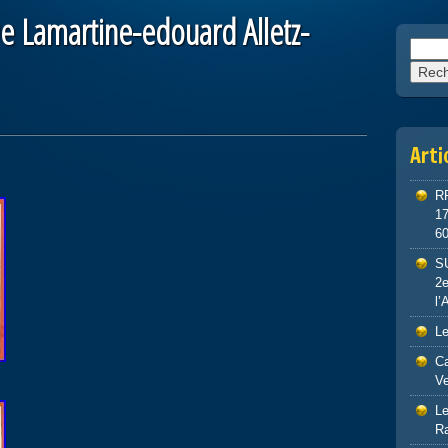
e Lamartine-edouard Alletz-
Reche
Arti
R
1
6
S
2e
l’
Le
Ca
Ve
Le
R