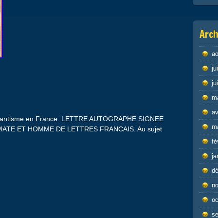
Arch
ao
ju
ju
m
av
u romantisme en France. LETTRE AUTOGRAPHE SIGNEE
m
OMATE ET HOMME DE LETTRES FRANCAIS. Au sujet
fé
ja
d
n
oc
s