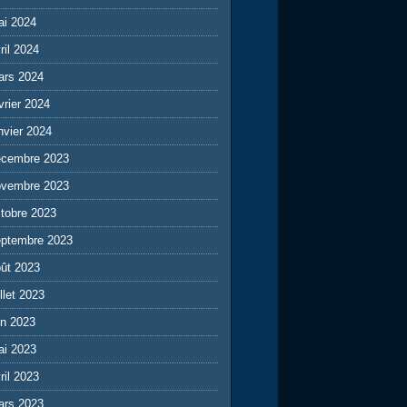
ai 2024
ril 2024
ars 2024
vrier 2024
nvier 2024
écembre 2023
ovembre 2023
tobre 2023
eptembre 2023
ût 2023
illet 2023
in 2023
ai 2023
ril 2023
ars 2023