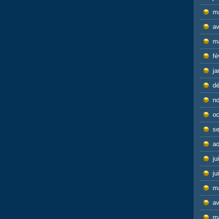
m
av
m
fé
ja
d
n
oc
s
ao
ju
ju
m
av
m