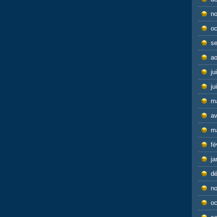
n
oc
s
ao
ju
ju
m
av
m
fé
ja
d
n
oc