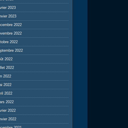
vrier 2023
nvier 2023
écembre 2022
ovembre 2022
tobre 2022
eptembre 2022
ût 2022
illet 2022
in 2022
ai 2022
ril 2022
ars 2022
vrier 2022
nvier 2022
écembre 2021