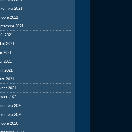
ovembre 2021
tobre 2021
eptembre 2021
ût 2021
illet 2021
in 2021
ai 2021
ril 2021
ars 2021
vrier 2021
nvier 2021
écembre 2020
ovembre 2020
tobre 2020