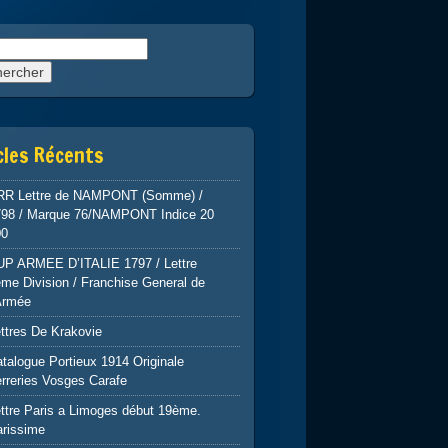
rcher :
cles Récents
RR Lettre de NAMPONT (Somme) /
798 / Marque 76/NAMPONT Indice 20
00
UP ARMEE D’ITALIE 1797 / Lettre
me Division / Franchise General de
Armée
ttres De Krakovie
talogue Portieux 1914 Originale
rreries Vosges Carafe
ttre Paris a Limoges début 19ème.
arissime