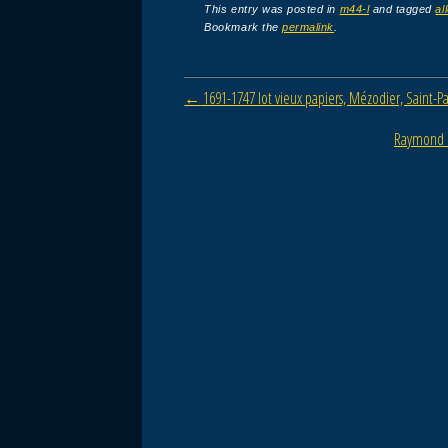
c
tt
ail
ta
This entry was posted in
m44-l
and tagged
al
Bookmark the
permalink
.
e
er
g
b
er
Post navigation
←
1691-1747 lot vieux papiers, Mézodier, Saint-P
o
o
Raymond 
k