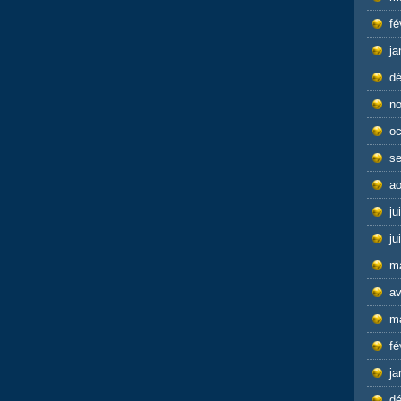
fé
ja
d
n
oc
s
ao
ju
ju
m
av
m
fé
ja
d