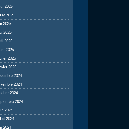
ût 2025
illet 2025
in 2025
ai 2025
ril 2025
ars 2025
vrier 2025
nvier 2025
écembre 2024
ovembre 2024
tobre 2024
eptembre 2024
ût 2024
illet 2024
in 2024