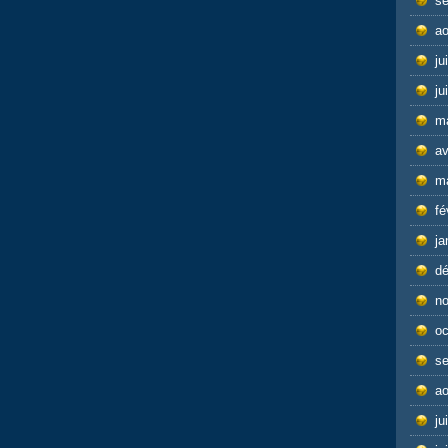
s
ao
ju
ju
m
av
m
fé
ja
d
n
oc
s
ao
ju