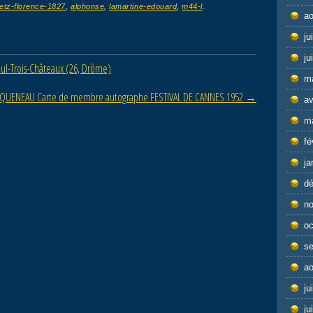
letz-florence-1827
,
alphonse
,
lamartine-edouard
,
m44-l
.
ao
ju
ju
aul-Trois-Châteaux (26, Drôme)
m
QUENEAU Carte de membre autographe FESTIVAL DE CANNES 1952
→
av
m
fé
ja
d
n
oc
s
ao
ju
ju