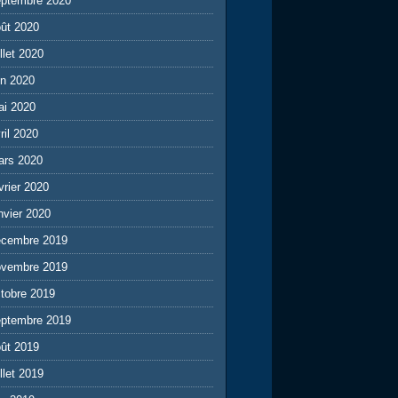
eptembre 2020
ût 2020
illet 2020
in 2020
ai 2020
ril 2020
ars 2020
vrier 2020
nvier 2020
écembre 2019
ovembre 2019
tobre 2019
eptembre 2019
ût 2019
illet 2019