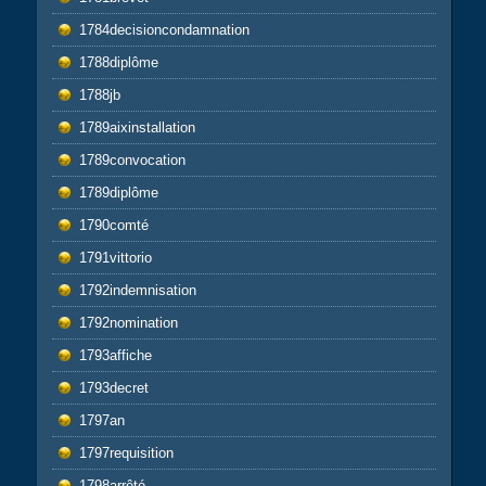
1784decisioncondamnation
1788diplôme
1788jb
1789aixinstallation
1789convocation
1789diplôme
1790comté
1791vittorio
1792indemnisation
1792nomination
1793affiche
1793decret
1797an
1797requisition
1798arrêté