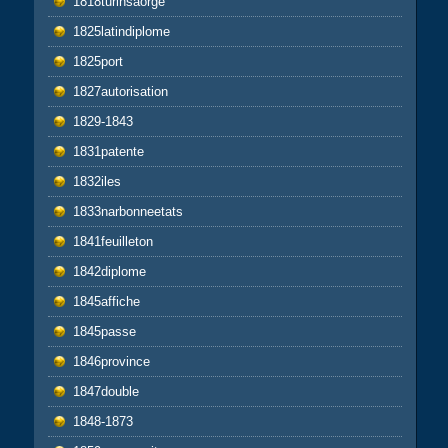
1818turinsaorge
1825latindiplome
1825port
1827autorisation
1829-1843
1831patente
1832iles
1833narbonneetats
1841feuilleton
1842diplome
1845affiche
1845passe
1846province
1847double
1848-1873