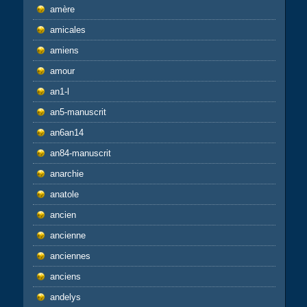
amère
amicales
amiens
amour
an1-l
an5-manuscrit
an6an14
an84-manuscrit
anarchie
anatole
ancien
ancienne
anciennes
anciens
andelys