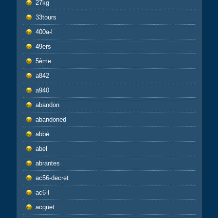
27kg
33tours
400a-l
49ers
5ème
a842
a940
abandon
abandoned
abbé
abel
abrantes
ac56-decret
ac6-l
acquet