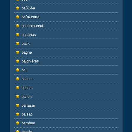
ba31-l-a
ba94-carte
baccalauréat
bacchus
back
bagne
baignières
bail
ballesc
ballets
ballon
baltasar
balzac
bamboo
bande