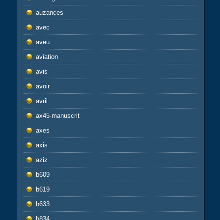
auzances
avec
aveu
aviation
avis
avoir
avril
ax45-manuscrit
axes
axis
aziz
b609
b619
b633
b834