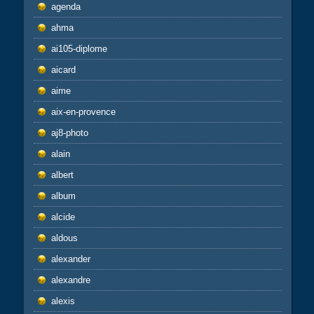
agenda
ahma
ai105-diplome
aicard
aime
aix-en-provence
aj8-photo
alain
albert
album
alcide
aldous
alexander
alexandre
alexis