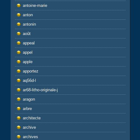
antoine-marie
anton
antonin
août
appeal
appel
apple
apportez
aq56d-l
ar68-litho-originale-j
aragon
arbre
architecte
archive
archives