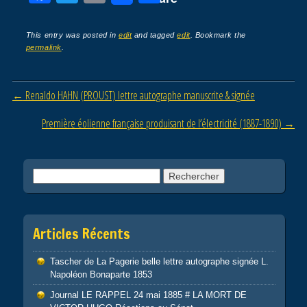
a
wi
m
ar
c
tt
ail
ta
This entry was posted in
edit
and tagged
edit
. Bookmark the
permalink
.
e
er
g
b
er
Post navigation
←
Renaldo HAHN (PROUST) lettre autographe manuscrite & signée
o
o
Première éolienne française produisant de l’électricité (1887-1890)
→
k
Rechercher :
Articles Récents
Tascher de La Pagerie belle lettre autographe signée L.
Napoléon Bonaparte 1853
Journal LE RAPPEL 24 mai 1885 # LA MORT DE