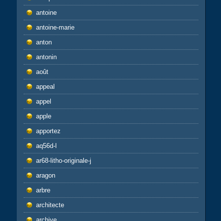
antoine
antoine-marie
anton
antonin
août
appeal
appel
apple
apportez
aq56d-l
ar68-litho-originale-j
aragon
arbre
architecte
archive