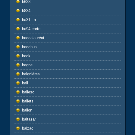
b633
b834
ba31-l-a
ba94-carte
baccalauréat
bacchus
back
bagne
baignières
bail
ballesc
ballets
ballon
baltasar
balzac