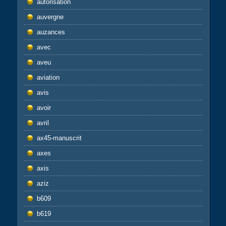
autorisation
auvergne
auzances
avec
aveu
aviation
avis
avoir
avril
ax45-manuscrit
axes
axis
aziz
b609
b619