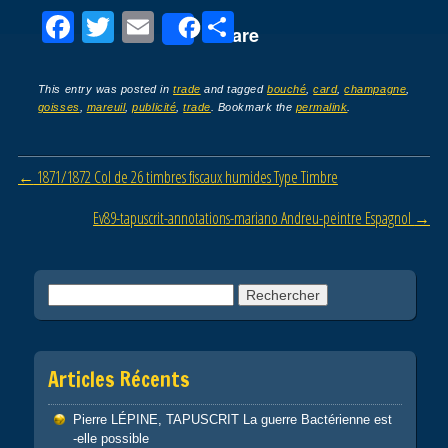
F
T
E
P
Share
a
wi
m
ar
c
tt
ail
ta
This entry was posted in
trade
and tagged
bouché
,
card
,
champagne
,
goisses
,
mareuil
,
publicité
,
trade
. Bookmark the
permalink
.
e
er
g
b
er
Post navigation
←
1871/1872 Col de 26 timbres fiscaux humides Type Timbre
o
o
Ev89-tapuscrit-annotations-mariano Andreu-peintre Espagnol
→
k
Rechercher :
Articles Récents
Pierre LÉPINE, TAPUSCRIT La guerre Bactérienne est
-elle possible