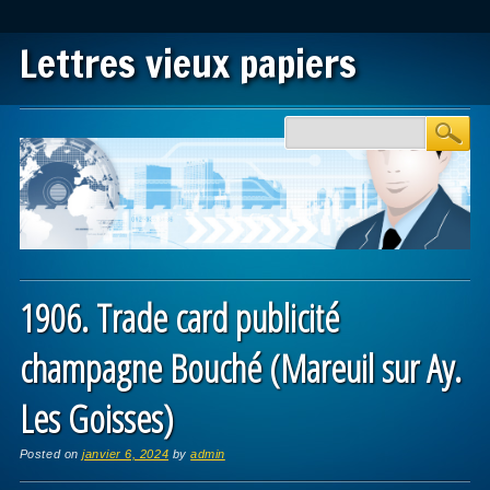
Lettres vieux papiers
Main menu
Skip to content
1906. Trade card publicité
champagne Bouché (Mareuil sur Ay.
Les Goisses)
Posted on
janvier 6, 2024
by
admin