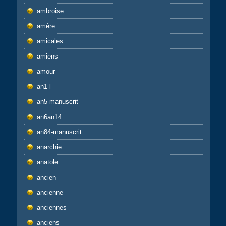
ambroise
amère
amicales
amiens
amour
an1-l
an5-manuscrit
an6an14
an84-manuscrit
anarchie
anatole
ancien
ancienne
anciennes
anciens