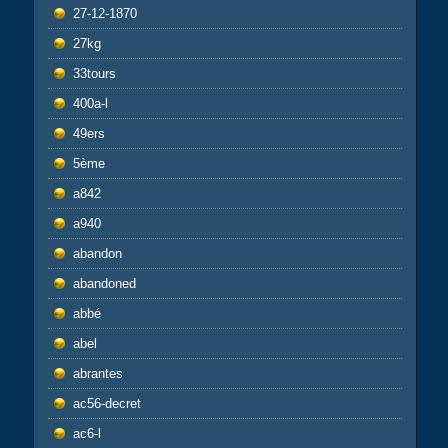
27-12-1870
27kg
33tours
400a-l
49ers
5ème
a842
a940
abandon
abandoned
abbé
abel
abrantes
ac56-decret
ac6-l