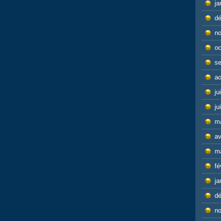
ja
d
n
oc
s
ao
ju
ju
m
av
m
fé
ja
d
n