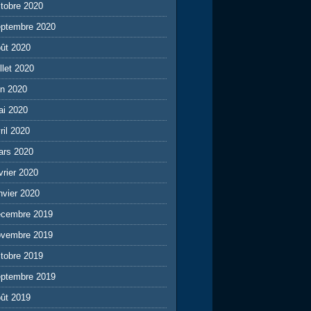
tobre 2020
eptembre 2020
ût 2020
illet 2020
in 2020
ai 2020
ril 2020
ars 2020
vrier 2020
nvier 2020
écembre 2019
ovembre 2019
tobre 2019
eptembre 2019
ût 2019