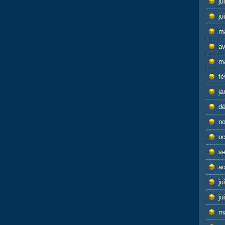
ju
ju
m
av
m
fé
ja
d
n
oc
s
ao
ju
ju
m