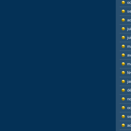
oc
s
ao
ju
ju
m
av
m
fé
ja
d
n
oc
s
ao