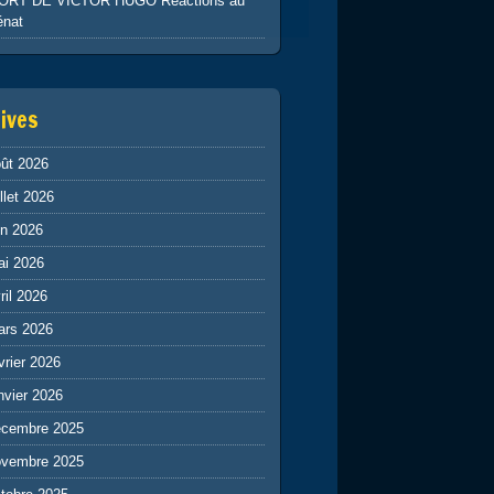
ORT DE VICTOR HUGO Réactions au
énat
ives
ût 2026
illet 2026
in 2026
ai 2026
ril 2026
ars 2026
vrier 2026
nvier 2026
écembre 2025
ovembre 2025