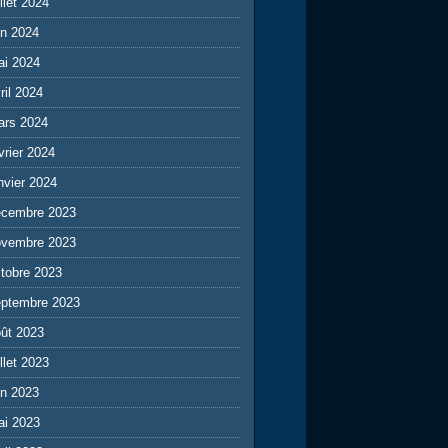
illet 2024
in 2024
ai 2024
ril 2024
ars 2024
vrier 2024
nvier 2024
écembre 2023
ovembre 2023
tobre 2023
eptembre 2023
ût 2023
illet 2023
in 2023
ai 2023