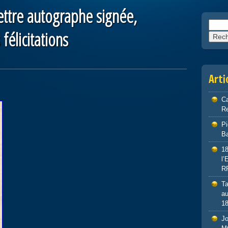
ttre autographe signée,
Reche
élicitations
Arti
Ca
Re
P
Ba
1
l
R
Ta
au
1
J