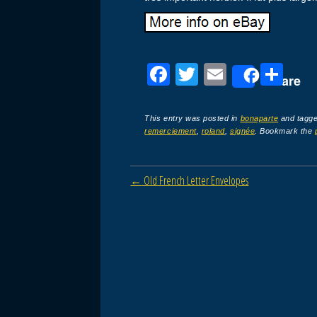
F
T
E
P
Share
a
wi
m
ar
c
tt
ail
ta
This entry was posted in
bonaparte
and tagg
remerciement
,
roland
,
signée
. Bookmark the
e
er
g
b
er
Post navigation
←
Old French Letter Envelopes
o
o
k