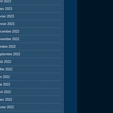
ril 2023
ars 2023
vrier 2023
nvier 2023
écembre 2022
ovembre 2022
tobre 2022
eptembre 2022
ût 2022
illet 2022
in 2022
ai 2022
ril 2022
ars 2022
vrier 2022