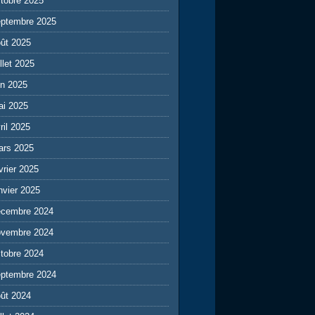
tobre 2025
eptembre 2025
ût 2025
illet 2025
in 2025
ai 2025
ril 2025
ars 2025
vrier 2025
nvier 2025
écembre 2024
ovembre 2024
tobre 2024
eptembre 2024
ût 2024