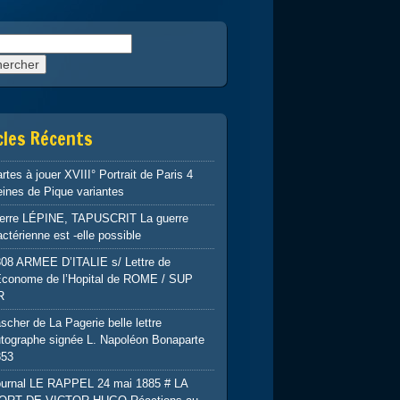
rcher :
cles Récents
rtes à jouer XVIII° Portrait de Paris 4
ines de Pique variantes
ierre LÉPINE, TAPUSCRIT La guerre
ctérienne est -elle possible
808 ARMEE D’ITALIE s/ Lettre de
’Econome de l’Hopital de ROME / SUP
R
scher de La Pagerie belle lettre
tographe signée L. Napoléon Bonaparte
853
ournal LE RAPPEL 24 mai 1885 # LA