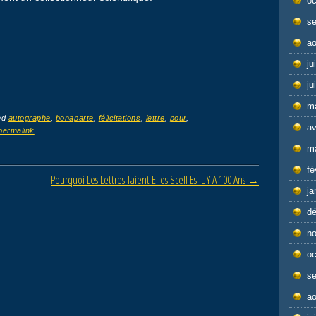
oc
s
ao
ju
ju
m
ed
autographe
,
bonaparte
,
félicitations
,
lettre
,
pour
,
av
permalink
.
m
fé
Pourquoi Les Lettres Taient Elles Scell Es IL Y A 100 Ans
→
ja
d
n
oc
s
ao