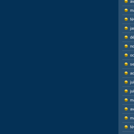
av
m
fé
ja
d
n
oc
s
ao
ju
ju
m
av
m
fé