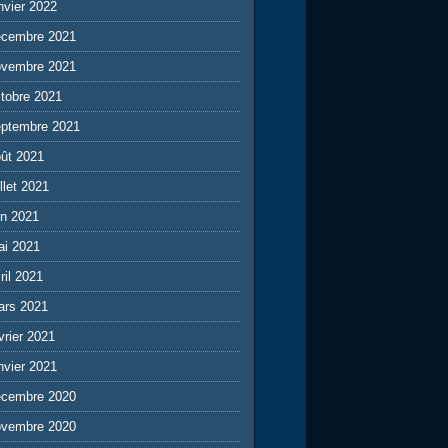
nvier 2022
écembre 2021
ovembre 2021
tobre 2021
eptembre 2021
ût 2021
illet 2021
in 2021
ai 2021
ril 2021
ars 2021
vrier 2021
nvier 2021
écembre 2020
ovembre 2020