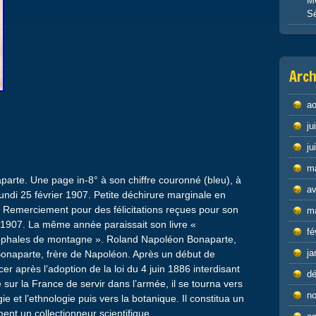
M
S
Arch
ao
ju
ju
m
arte. Une page in-8° à son chiffre couronné (bleu), à
av
lundi 25 février 1907. Petite déchirure marginale en
. Remerciement pour des félicitations reçues pour son
m
 1907. La même année paraissait son livre «
fé
ycéphales de montagne ». Roland Napoléon Bonaparte,
ja
 Bonaparte, frère de Napoléon. Après un début de
ncer après l’adoption de la loi du 4 juin 1886 interdisant
d
ur la France de servir dans l’armée, il se tourna vers
n
ie et l’ethnologie puis vers la botanique. Il constitua un
ement un collectionneur scientifique.