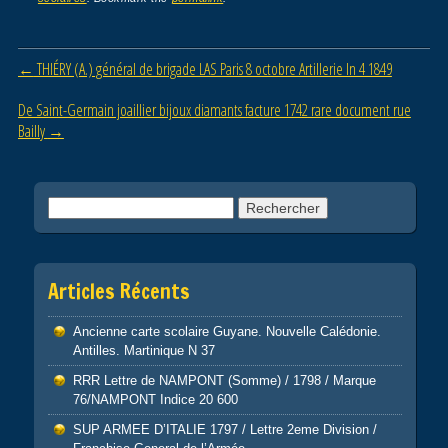
e
er
g
b
er
Post navigation
←
THIÉRY (A.) général de brigade LAS Paris 8 octobre Artillerie In 4 1849
o
o
De Saint-Germain joaillier bijoux diamants facture 1742 rare document rue
Bailly
→
k
Rechercher :
Articles Récents
Ancienne carte scolaire Guyane. Nouvelle Calédonie.
Antilles. Martinique N 37
RRR Lettre de NAMPONT (Somme) / 1798 / Marque
76/NAMPONT Indice 20 600
SUP ARMEE D’ITALIE 1797 / Lettre 2eme Division /