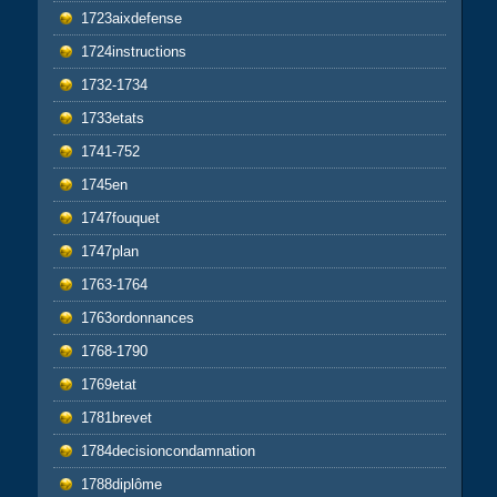
1723aixdefense
1724instructions
1732-1734
1733etats
1741-752
1745en
1747fouquet
1747plan
1763-1764
1763ordonnances
1768-1790
1769etat
1781brevet
1784decisioncondamnation
1788diplôme