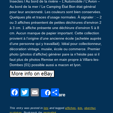
Insectes / Au bord de la rivière – L’Automobile / L’Avion –
Au bord de la mer / Le Camping État Bon état général
pour leur ancienneté. Les couleurs sont bien conservées.
Quelques plis et traces d’usage normales. À signaler : – 2
ou 3 affiches présentent de petites déchirures d’environ 2
à 3 cm. 1 affiche présente une déchirure d’environ 5 à 8
cm. Aucun manque de papier important. Cette collection
provient à l’origine d’une ancienne école (achetée auprès
d’une personne qui y travaillait). Idéal pour collectionneur,
décoration vintage, musée, école ou commerce. Premier
photo (photos d’affiche) générer pare ia n’hésite pas si il
faut plus de photos Remise en main propre à Villars-les-
Dombes (01) possible aussi a macon et lyon.
F
T
E
P
Share
a
wi
m
ar
c
tt
ail
ta
This entry was posted in
lots
and tagged
affiches
,
lots
,
oberthur
,
scolaires
. Bookmark the
permalink
.