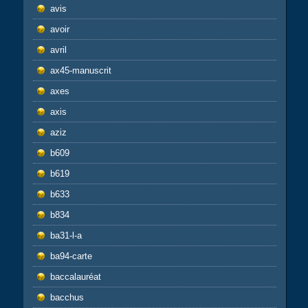
avis
avoir
avril
ax45-manuscrit
axes
axis
aziz
b609
b619
b633
b834
ba31-l-a
ba94-carte
baccalauréat
bacchus