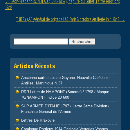
Post navigation
←
Léon-Frédéric RONDEAU (1793-1857), député du Loiret, Lettre élections
o
1848
k
THIÉRY (A.) général de brigade LAS Paris 8 octobre Artillerie In 4 1849
→
Rechercher :
Articles Récents
Ancienne carte scolaire Guyane. Nouvelle Calédonie.
Antilles. Martinique N 37
RRR Lettre de NAMPONT (Somme) / 1798 / Marque
76/NAMPONT Indice 20 600
SUP ARMEE D’ITALIE 1797 / Lettre 2eme Division /
Franchise General de l’Armée
Lettres De Krakovie
Catalogue Portieux 1914 Originale Verreries Vosges