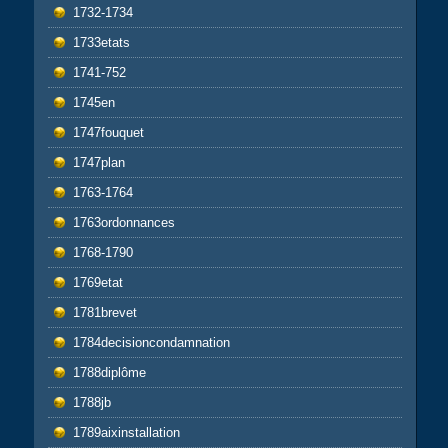
1732-1734
1733etats
1741-752
1745en
1747fouquet
1747plan
1763-1764
1763ordonnances
1768-1790
1769etat
1781brevet
1784decisioncondamnation
1788diplôme
1788jb
1789aixinstallation