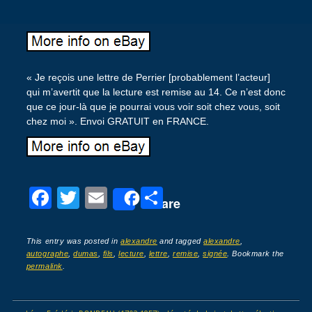
« Je reçois une lettre de Perrier [probablement l’acteur]
qui m’avertit que la lecture est remise au 14. Ce n’est donc
que ce jour-là que je pourrai vous voir soit chez vous, soit
chez moi ». Envoi GRATUIT en FRANCE.
F
T
E
P
Share
a
wi
m
ar
c
tt
ail
ta
This entry was posted in
alexandre
and tagged
alexandre
,
autographe
,
dumas
,
fils
,
lecture
,
lettre
,
remise
,
signée
. Bookmark the
e
er
g
permalink
.
b
er
o