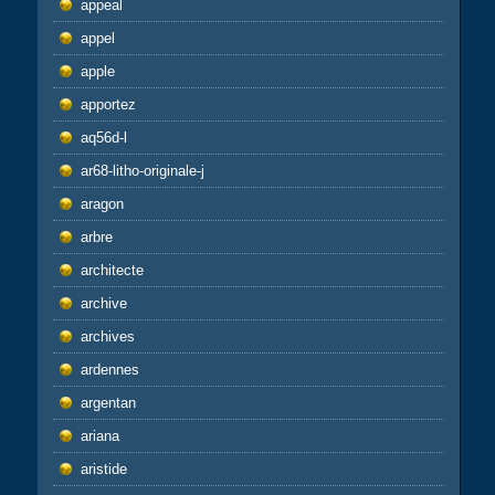
appeal
appel
apple
apportez
aq56d-l
ar68-litho-originale-j
aragon
arbre
architecte
archive
archives
ardennes
argentan
ariana
aristide