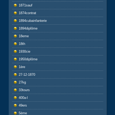
1871sauf
1874contrat
1894cubainfanterie
1894diplôme
18eme
18th
1930cie
1950diplôme
1ère
27-12-1870
27kg
33tours
400a-l
49ers
5ème