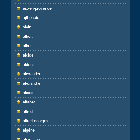
aix-en-provence
aj8-photo
alain
albert
album
alcide
aldous
alexander
alexandre
alexis
alfabet
alfred
alfred-georges
algérie
aliénation