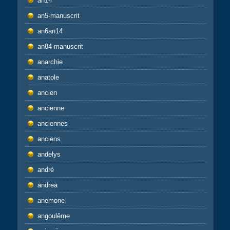
an1-l
an5-manuscrit
an6an14
an84-manuscrit
anarchie
anatole
ancien
ancienne
anciennes
anciens
andelys
andré
andrea
anemone
angoulême