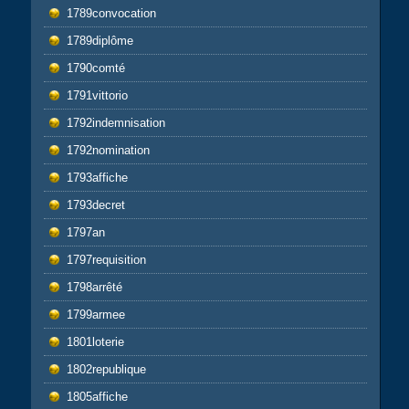
1789convocation
1789diplôme
1790comté
1791vittorio
1792indemnisation
1792nomination
1793affiche
1793decret
1797an
1797requisition
1798arrêté
1799armee
1801loterie
1802republique
1805affiche