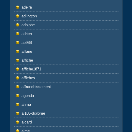
adeira
adlington
adolphe
adrien
ae988
affaire
affiche
affiche1871
affiches
affranchissement
agenda
ahma
ai105-diplome
aicard
aime