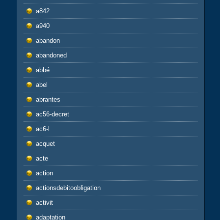
a842
a940
abandon
abandoned
abbé
abel
abrantes
ac56-decret
ac6-l
acquet
acte
action
actionsdebitoobligation
activit
adaptation