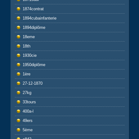
1874contrat
1894cubainfanterie
1894diplôme
18eme
18th
1930cie
1950diplôme
1ère
27-12-1870
27kg
33tours
400a-l
49ers
5ème