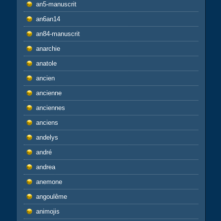
an5-manuscrit
an6an14
an84-manuscrit
anarchie
anatole
ancien
ancienne
anciennes
anciens
andelys
andré
andrea
anemone
angoulême
animojis