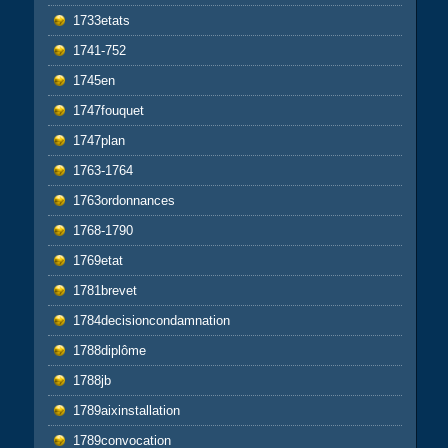
1733etats
1741-752
1745en
1747fouquet
1747plan
1763-1764
1763ordonnances
1768-1790
1769etat
1781brevet
1784decisioncondamnation
1788diplôme
1788jb
1789aixinstallation
1789convocation