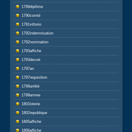
1789diplôme
1790comté
1791vittorio
1792indemnisation
1792nomination
1793affiche
1793decret
1797an
1797requisition
1798arrêté
1799armee
1801loterie
1802republique
1805affiche
1806affiche