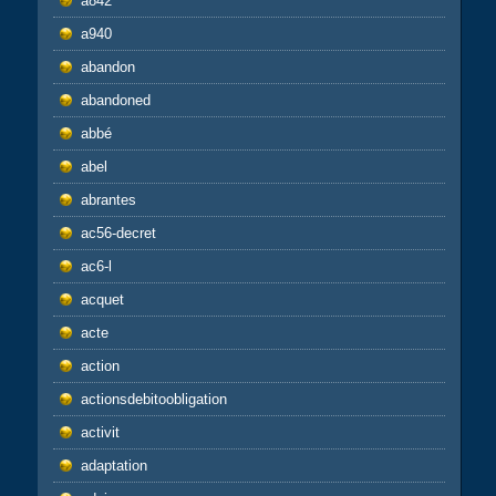
a842
a940
abandon
abandoned
abbé
abel
abrantes
ac56-decret
ac6-l
acquet
acte
action
actionsdebitoobligation
activit
adaptation