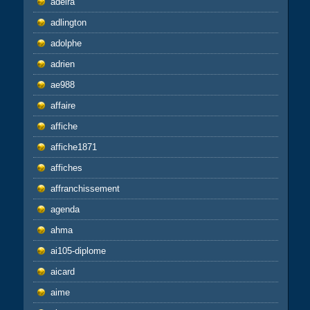
adeira
adlington
adolphe
adrien
ae988
affaire
affiche
affiche1871
affiches
affranchissement
agenda
ahma
ai105-diplome
aicard
aime