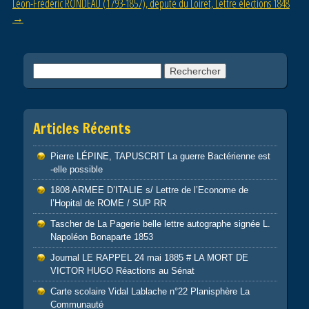
Léon-Frédéric RONDEAU (1793-1857), député du Loiret, Lettre élections 1848
k
→
Rechercher :
Articles Récents
Pierre LÉPINE, TAPUSCRIT La guerre Bactérienne est
-elle possible
1808 ARMEE D’ITALIE s/ Lettre de l’Econome de
l’Hopital de ROME / SUP RR
Tascher de La Pagerie belle lettre autographe signée L.
Napoléon Bonaparte 1853
Journal LE RAPPEL 24 mai 1885 # LA MORT DE
VICTOR HUGO Réactions au Sénat
Carte scolaire Vidal Lablache n°22 Planisphère La
Communauté