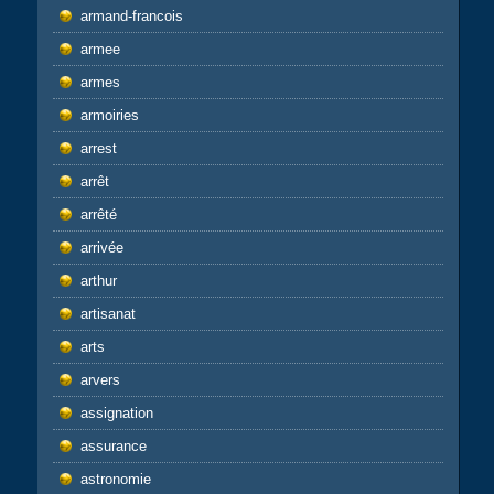
armand-francois
armee
armes
armoiries
arrest
arrêt
arrêté
arrivée
arthur
artisanat
arts
arvers
assignation
assurance
astronomie