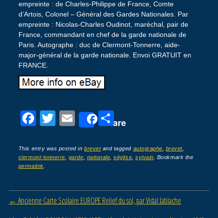
empreinte : de Charles-Philippe de France, Comte
d’Artois, Colonel – Général des Gardes Nationales. Par
empreinte : Nicolas-Charles Oudinot, maréchal, pair de
France, commandant en chef de la garde nationale de
Paris. Autographe : duc de Clermont-Tonnerre, aide-
major-général de la garde nationale. Envoi GRATUIT en
FRANCE.
F
T
E
P
Share
a
wi
m
ar
c
tt
ail
ta
This entry was posted in
brevet
and tagged
autographe
,
brevet
,
clermont-tonnerre
,
garde
,
nationale
,
séglise
,
sylvain
. Bookmark the
e
er
g
permalink
.
b
er
o
Post navigation
←
Ancienne Carte Scolaire EUROPE Relief du sol, par Vidal lablache
o