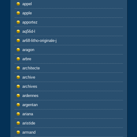
appel
apple
apportez
aq56d-l
ar68-litho-originale-j
aragon
arbre
architecte
archive
archives
ardennes
argentan
ariana
aristide
armand