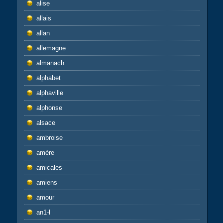
alise
allais
allan
allemagne
almanach
alphabet
alphaville
alphonse
alsace
ambroise
amère
amicales
amiens
amour
an1-l