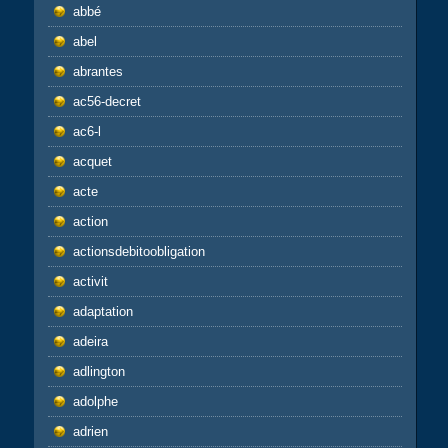
abbé
abel
abrantes
ac56-decret
ac6-l
acquet
acte
action
actionsdebitoobligation
activit
adaptation
adeira
adlington
adolphe
adrien