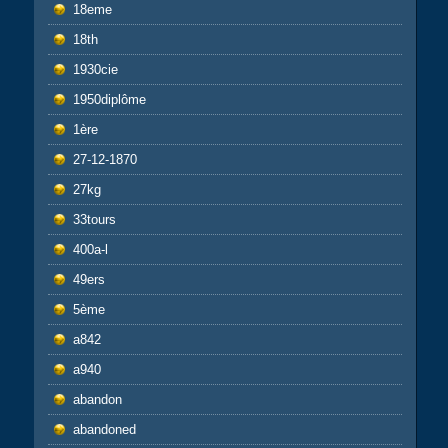
18eme
18th
1930cie
1950diplôme
1ère
27-12-1870
27kg
33tours
400a-l
49ers
5ème
a842
a940
abandon
abandoned