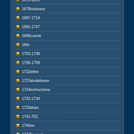
1678toulouse
1687-1714
1691-1747
1699comté
16th
1703-1738
1706-1709
1711lettre
1723aixdefense
1724instructions
1732-1734
1733etats
1741-752
1745en