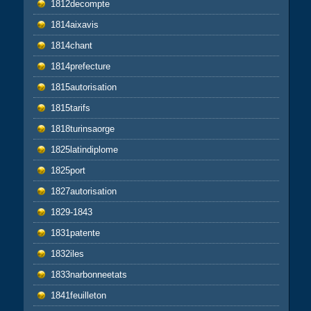
1812decompte
1814aixavis
1814chant
1814prefecture
1815autorisation
1815tarifs
1818turinsaorge
1825latindiplome
1825port
1827autorisation
1829-1843
1831patente
1832iles
1833narbonneetats
1841feuilleton