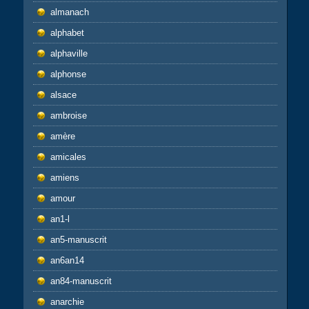
almanach
alphabet
alphaville
alphonse
alsace
ambroise
amère
amicales
amiens
amour
an1-l
an5-manuscrit
an6an14
an84-manuscrit
anarchie