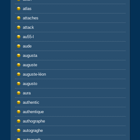
atlas
attaches
attack
au55-l
aude
augusta
auguste
auguste-léon
augusto
aura
authentic
authentique
authographe
autograghe
autograph