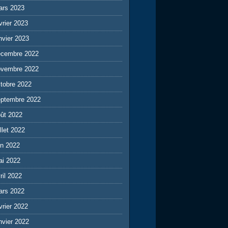
ars 2023
vrier 2023
nvier 2023
écembre 2022
ovembre 2022
tobre 2022
eptembre 2022
ût 2022
illet 2022
in 2022
ai 2022
ril 2022
ars 2022
vrier 2022
nvier 2022