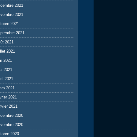
écembre 2021
ovembre 2021
tobre 2021
eptembre 2021
ût 2021
illet 2021
in 2021
ai 2021
ril 2021
ars 2021
vrier 2021
nvier 2021
écembre 2020
ovembre 2020
tobre 2020