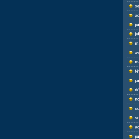
s
ao
ju
ju
m
av
m
fé
ja
d
n
oc
s
ao
ju