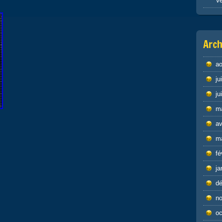
Ve
Arch
ao
ju
ju
m
av
m
fé
ja
d
n
oc