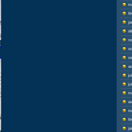
m
fé
ja
d
n
oc
s
ao
ju
ju
m
av
m
fé
ja