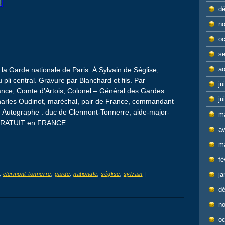
d
n
oc
s
ao
 la Garde nationale de Paris. À Sylvain de Séglise,
 pli central. Gravure par Blanchard et fils. Par
ju
ance, Comte d’Artois, Colonel – Général des Gardes
ju
Charles Oudinot, maréchal, pair de France, commandant
s. Autographe : duc de Clermont-Tonnerre, aide-major-
m
i GRATUIT en FRANCE.
av
m
fé
,
clermont-tonnerre
,
garde
,
nationale
,
séglise
,
sylvain
|
ja
d
n
oc