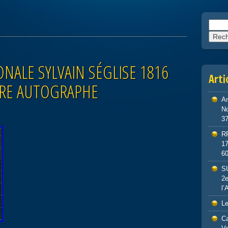
Reche
NALE SYLVAIN SÉGLISE 1816
Arti
RE AUTOGRAPHE
An
No
3
R
1
6
S
2e
l’
Le
Ca