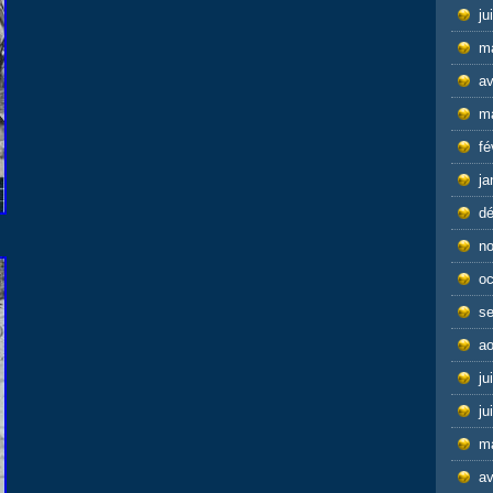
ju
m
av
m
fé
ja
d
n
oc
s
ao
ju
ju
m
av