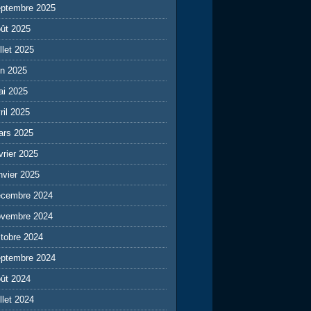
eptembre 2025
ût 2025
illet 2025
in 2025
ai 2025
ril 2025
ars 2025
vrier 2025
nvier 2025
écembre 2024
ovembre 2024
tobre 2024
eptembre 2024
ût 2024
illet 2024