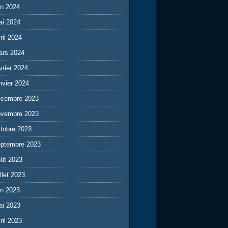
in 2024
ai 2024
ril 2024
ars 2024
vrier 2024
nvier 2024
écembre 2023
ovembre 2023
tobre 2023
eptembre 2023
ût 2023
illet 2023
in 2023
ai 2023
ril 2023