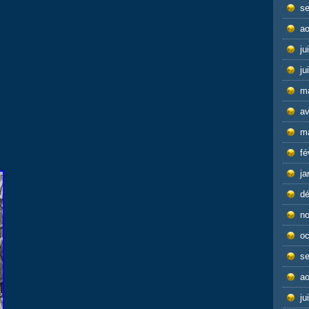
s
ao
ju
ju
m
av
m
fé
ja
d
n
oc
s
ao
ju