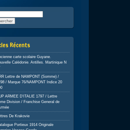
rcher :
cles Récents
cienne carte scolaire Guyane.
uvelle Calédonie. Antilles. Martinique N
7
RR Lettre de NAMPONT (Somme) /
798 / Marque 76/NAMPONT Indice 20
00
UP ARMEE D’ITALIE 1797 / Lettre
me Division / Franchise General de
Armée
ttres De Krakovie
talogue Portieux 1914 Originale