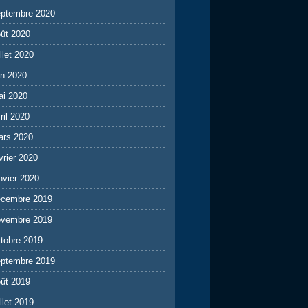
eptembre 2020
ût 2020
illet 2020
in 2020
ai 2020
ril 2020
ars 2020
vrier 2020
nvier 2020
écembre 2019
ovembre 2019
tobre 2019
eptembre 2019
ût 2019
illet 2019