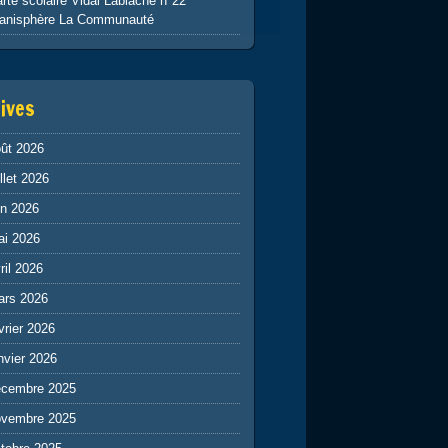
rte scolaire Vidal Lablache n°22
lanisphère La Communauté
ives
ût 2026
illet 2026
in 2026
ai 2026
ril 2026
ars 2026
vrier 2026
nvier 2026
écembre 2025
ovembre 2025