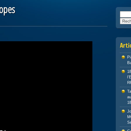
lopes
Reche
Arti
P
Ba
1
l
R
Ta
au
1
J
M
S