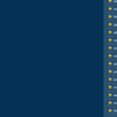
av
m
fé
ja
d
n
oc
s
ao
ju
ju
m
av
m
fé