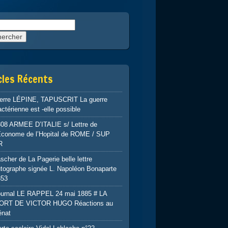
rcher :
cles Récents
ierre LÉPINE, TAPUSCRIT La guerre
ctérienne est -elle possible
808 ARMEE D’ITALIE s/ Lettre de
’Econome de l’Hopital de ROME / SUP
R
scher de La Pagerie belle lettre
tographe signée L. Napoléon Bonaparte
853
ournal LE RAPPEL 24 mai 1885 # LA
ORT DE VICTOR HUGO Réactions au
énat