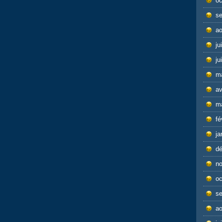
oc
s
ao
ju
ju
m
av
m
fé
ja
d
n
oc
s
ao