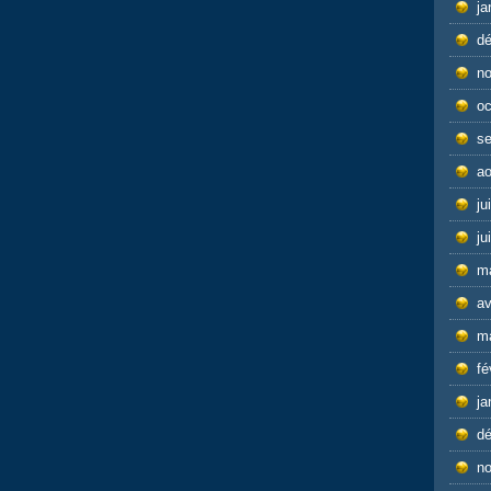
ja
d
n
oc
s
ao
ju
ju
m
av
m
fé
ja
d
n