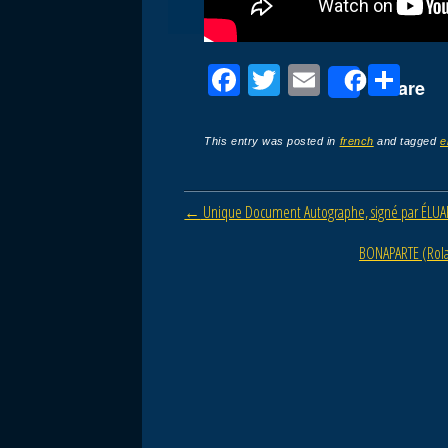
F
T
E
P
Share
a
wi
m
ar
c
tt
ail
ta
This entry was posted in
french
and tagged
e
e
er
g
b
er
Post navigation
←
Unique Document Autographe, signé par ÉLUAR
o
BONAPARTE (Rolan
o
k