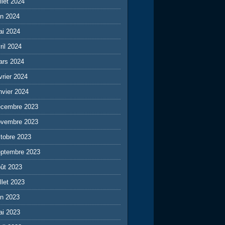
illet 2024
in 2024
ai 2024
ril 2024
ars 2024
vrier 2024
nvier 2024
écembre 2023
ovembre 2023
tobre 2023
eptembre 2023
ût 2023
illet 2023
in 2023
ai 2023