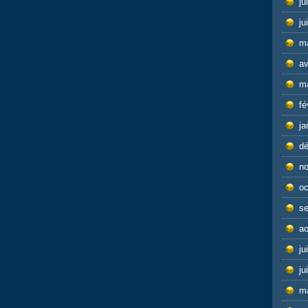
ju
ju
m
av
m
fé
ja
d
n
oc
s
ao
ju
ju
m