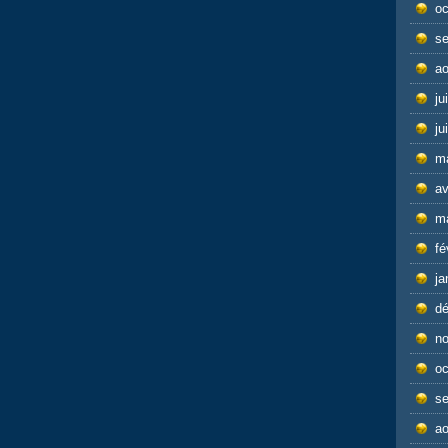
oc
s
ao
ju
ju
m
av
m
fé
ja
d
n
oc
s
ao