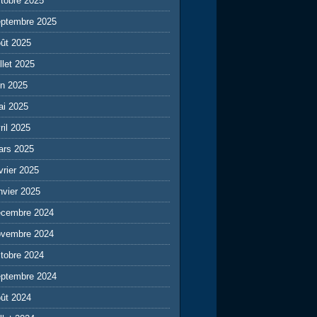
tobre 2025
eptembre 2025
ût 2025
illet 2025
in 2025
ai 2025
ril 2025
ars 2025
vrier 2025
nvier 2025
écembre 2024
ovembre 2024
tobre 2024
eptembre 2024
ût 2024