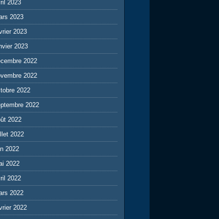
ril 2023
ars 2023
vrier 2023
nvier 2023
écembre 2022
ovembre 2022
tobre 2022
eptembre 2022
ût 2022
illet 2022
in 2022
ai 2022
ril 2022
ars 2022
vrier 2022