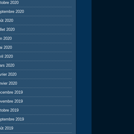
tobre 2020
eptembre 2020
ût 2020
illet 2020
in 2020
ai 2020
ril 2020
ars 2020
vrier 2020
nvier 2020
écembre 2019
ovembre 2019
tobre 2019
eptembre 2019
ût 2019