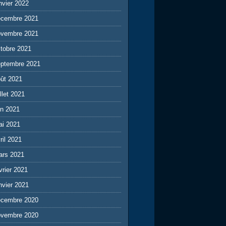
nvier 2022
écembre 2021
ovembre 2021
tobre 2021
eptembre 2021
ût 2021
illet 2021
in 2021
ai 2021
ril 2021
ars 2021
vrier 2021
nvier 2021
écembre 2020
ovembre 2020