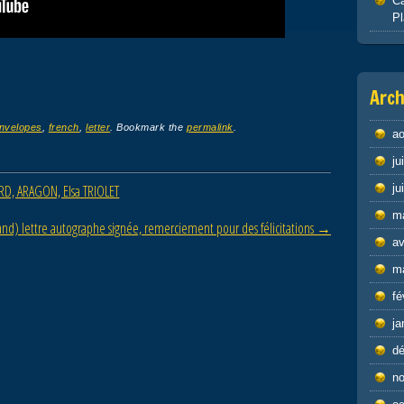
Ca
P
Arch
nvelopes
,
french
,
letter
. Bookmark the
permalink
.
ao
ju
D, ARAGON, Elsa TRIOLET
ju
m
d) lettre autographe signée, remerciement pour des félicitations
→
av
m
fé
ja
d
n