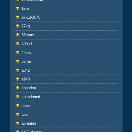
1ère
27-12-1870
27kg
33tours
400a-l
49ers
5ème
a842
a940
abandon
abandoned
abbé
abel
abrantes