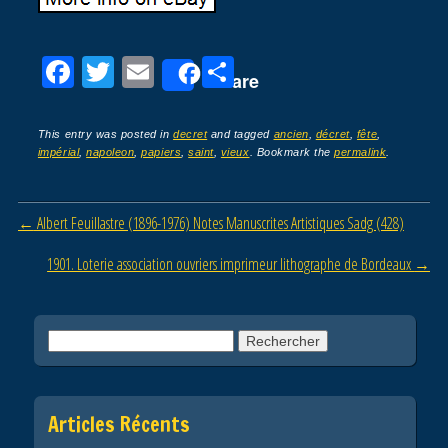
F
T
E
P
Share
a
wi
m
ar
c
tt
ail
ta
This entry was posted in
decret
and tagged
ancien
,
décret
,
fête
,
impérial
,
napoleon
,
papiers
,
saint
,
vieux
. Bookmark the
permalink
.
e
er
g
b
er
Post navigation
←
Albert Feuillastre (1896-1976) Notes Manuscrites Artistiques Sadg (428)
o
o
1901. Loterie association ouvriers imprimeur lithographe de Bordeaux
→
k
Rechercher :
Articles Récents