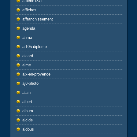
affiche1871
affiches
affranchissement
agenda
ahma
ai105-diplome
aicard
aime
aix-en-provence
aj8-photo
alain
albert
album
alcide
aldous