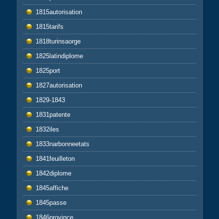
1815autorisation
1815tarifs
1818turinsaorge
1825latindiplome
1825port
1827autorisation
1829-1843
1831patente
1832iles
1833narbonneetats
1841feuilleton
1842diplome
1845affiche
1845passe
1846province