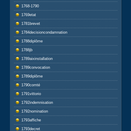
1768-1790
1769etat
1781brevet
1784decisioncondamnation
1788diplôme
1788jb
1789aixinstallation
1789convocation
1789diplôme
1790comté
1791vittorio
1792indemnisation
1792nomination
1793affiche
1793decret