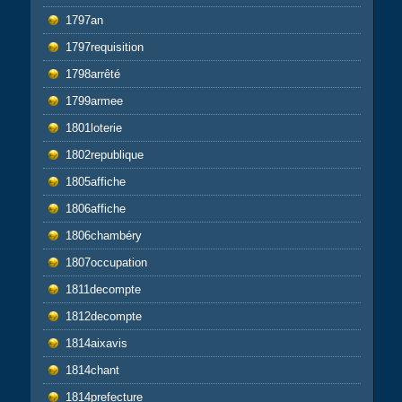
1797an
1797requisition
1798arrêté
1799armee
1801loterie
1802republique
1805affiche
1806affiche
1806chambéry
1807occupation
1811decompte
1812decompte
1814aixavis
1814chant
1814prefecture