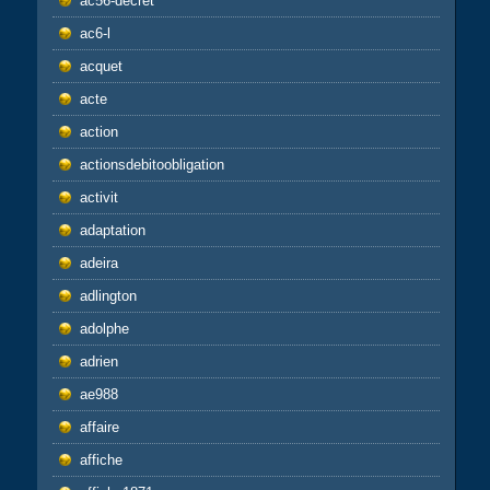
ac56-decret
ac6-l
acquet
acte
action
actionsdebitoobligation
activit
adaptation
adeira
adlington
adolphe
adrien
ae988
affaire
affiche