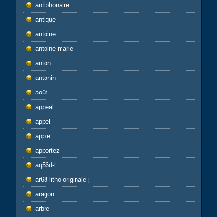
antiphonaire
antique
antoine
antoine-marie
anton
antonin
août
appeal
appel
apple
apportez
aq56d-l
ar68-litho-originale-j
aragon
arbre