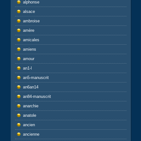
alphonse
alsace
ambroise
amère
amicales
amiens
amour
an1-l
an5-manuscrit
an6an14
an84-manuscrit
anarchie
anatole
ancien
ancienne