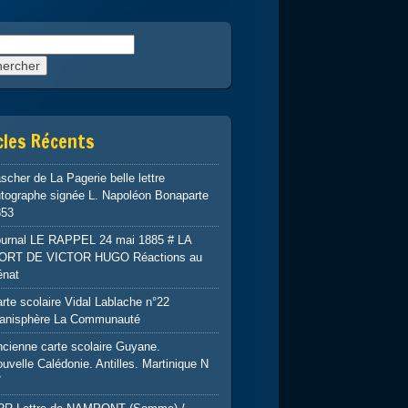
rcher :
cles Récents
scher de La Pagerie belle lettre
tographe signée L. Napoléon Bonaparte
853
ournal LE RAPPEL 24 mai 1885 # LA
ORT DE VICTOR HUGO Réactions au
énat
rte scolaire Vidal Lablache n°22
lanisphère La Communauté
cienne carte scolaire Guyane.
uvelle Calédonie. Antilles. Martinique N
7