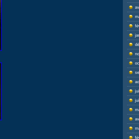
av
m
fé
ja
d
n
oc
s
ao
ju
ju
m
av
m
fé