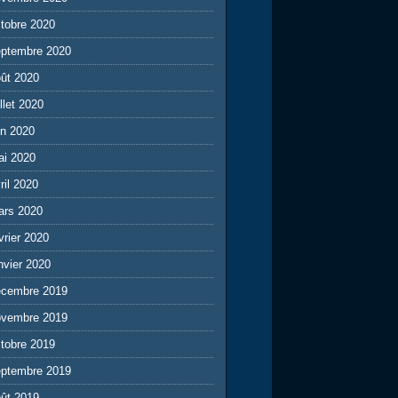
tobre 2020
eptembre 2020
ût 2020
illet 2020
in 2020
ai 2020
ril 2020
ars 2020
vrier 2020
nvier 2020
écembre 2019
ovembre 2019
tobre 2019
eptembre 2019
ût 2019