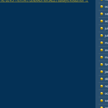
TTRE du ROI 1789 ETATS GENERAUX VERSAILLES Baillages Royaux voir
→
oc
s
ao
ju
ju
m
av
m
fé
ja
d
n
oc
s
ao