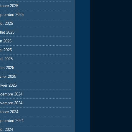
tobre 2025
eptembre 2025
ût 2025
illet 2025
in 2025
ai 2025
ril 2025
ars 2025
vrier 2025
nvier 2025
écembre 2024
ovembre 2024
tobre 2024
eptembre 2024
ût 2024