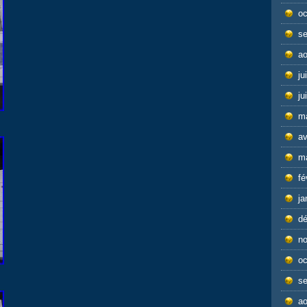
oc
s
ao
ju
ju
m
av
m
fé
ja
d
n
oc
s
ao