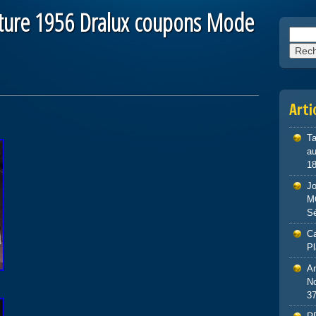
outure 1956 Dralux coupons Mode
Reche
Arti
Ta
au
1
J
M
S
Ca
P
An
No
3