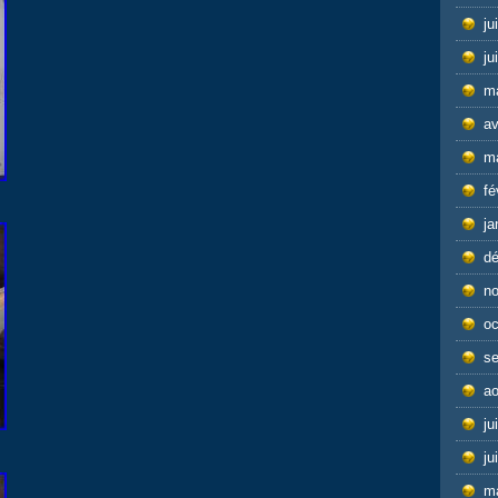
ju
ju
m
av
m
fé
ja
d
n
oc
s
ao
ju
ju
m