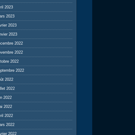
ril 2023
ars 2023
vrier 2023
nvier 2023
écembre 2022
ovembre 2022
tobre 2022
eptembre 2022
ût 2022
illet 2022
in 2022
ai 2022
ril 2022
ars 2022
vrier 2022