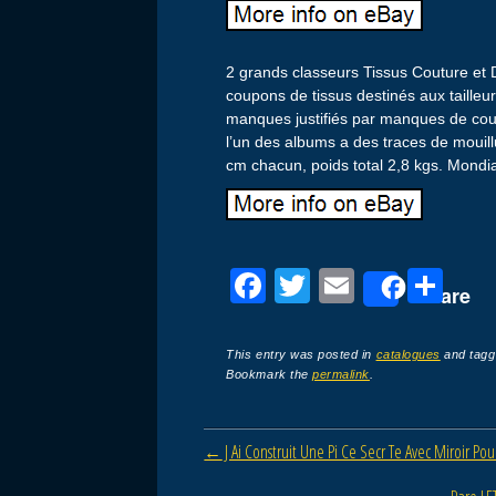
2 grands classeurs Tissus Couture et 
coupons de tissus destinés aux tailleur
manques justifiés par manques de cou
l’un des albums a des traces de mouill
cm chacun, poids total 2,8 kgs. Mondi
F
T
E
P
Share
a
wi
m
ar
c
tt
ail
ta
This entry was posted in
catalogues
and tag
Bookmark the
permalink
.
e
er
g
b
er
Post navigation
←
J Ai Construit Une Pi Ce Secr Te Avec Miroir 
o