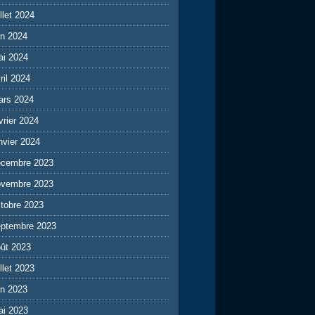
illet 2024
in 2024
ai 2024
ril 2024
ars 2024
vrier 2024
nvier 2024
écembre 2023
ovembre 2023
tobre 2023
eptembre 2023
ût 2023
illet 2023
in 2023
ai 2023