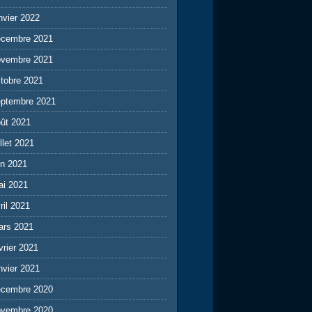
nvier 2022
écembre 2021
ovembre 2021
tobre 2021
eptembre 2021
ût 2021
illet 2021
in 2021
ai 2021
ril 2021
ars 2021
vrier 2021
nvier 2021
écembre 2020
ovembre 2020