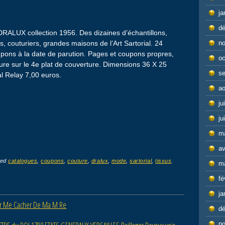
ja
d
DRALUX collection 1956. Des dizaines d’échantillons,
s, couturiers, grandes maisons de l’Art Sartorial. 24
n
pons à la date de parution. Pages et coupons propres,
oc
ure sur le 4e plat de couverture. Dimensions 36 X 25
s
al Relay 7,00 euros.
ao
ju
ju
m
av
ged
catalogues
,
coupons
,
couture
,
dralux
,
mode
,
sartorial
,
tissus
.
m
fé
ja
Pour Me Cacher De Ma M Re
d
n