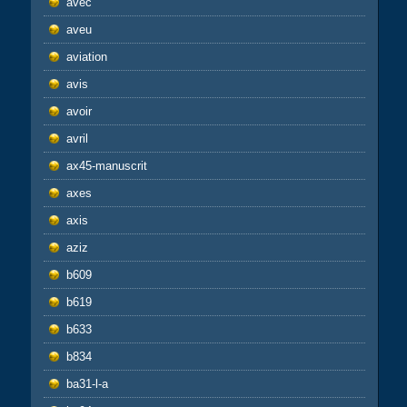
avec
aveu
aviation
avis
avoir
avril
ax45-manuscrit
axes
axis
aziz
b609
b619
b633
b834
ba31-l-a