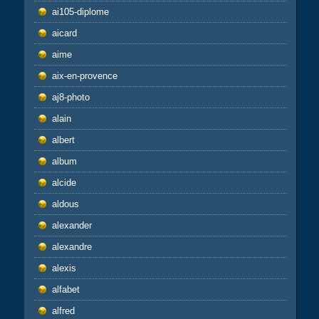
ai105-diplome
aicard
aime
aix-en-provence
aj8-photo
alain
albert
album
alcide
aldous
alexander
alexandre
alexis
alfabet
alfred