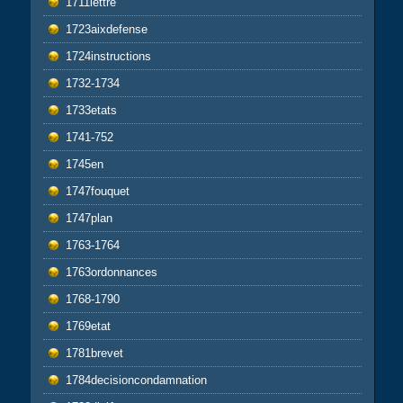
1711lettre
1723aixdefense
1724instructions
1732-1734
1733etats
1741-752
1745en
1747fouquet
1747plan
1763-1764
1763ordonnances
1768-1790
1769etat
1781brevet
1784decisioncondamnation