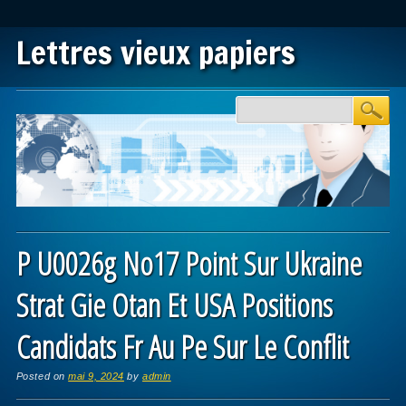
Lettres vieux papiers
Main menu
Skip to content
P U0026g No17 Point Sur Ukraine
Strat Gie Otan Et USA Positions
Candidats Fr Au Pe Sur Le Conflit
Posted on
mai 9, 2024
by
admin