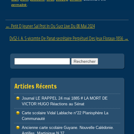
e
er
g
permalink
.
b
er
o
Post navigation
←
Petit D Jeuner Sal Prot In Ou Sucr Live Du 08 Mai 2024
o
Dv52-l. A. S-vicomte De Panat-secrétaire Perpétuel Des Jeux Floraux-1856
→
k
Rechercher :
Articles Récents
Journal LE RAPPEL 24 mai 1885 # LA MORT DE
VICTOR HUGO Réactions au Sénat
Carte scolaire Vidal Lablache n°22 Planisphère La
Communauté
Ancienne carte scolaire Guyane. Nouvelle Calédonie.
Antilles. Martinique N 37