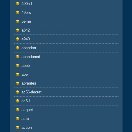
400a-l
49ers
5ème
a842
a940
abandon
abandoned
abbé
abel
abrantes
ac56-decret
ac6-l
acquet
acte
action