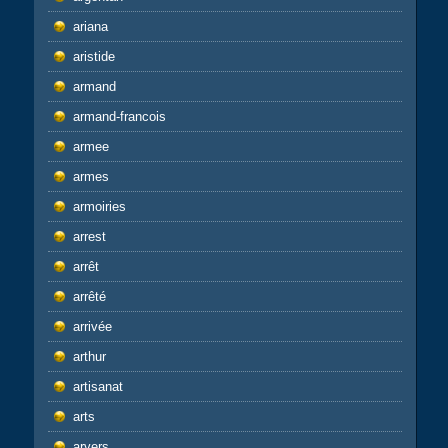
ariana
aristide
armand
armand-francois
armee
armes
armoiries
arrest
arrêt
arrêté
arrivée
arthur
artisanat
arts
arvers