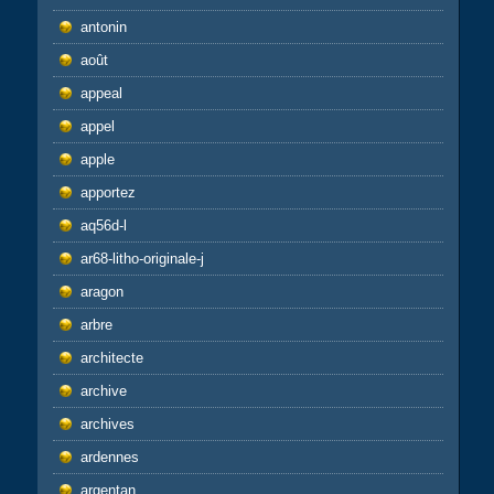
antonin
août
appeal
appel
apple
apportez
aq56d-l
ar68-litho-originale-j
aragon
arbre
architecte
archive
archives
ardennes
argentan