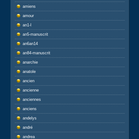
amiens
amour
an1-l
an5-manuscrit
an6an14
an84-manuscrit
anarchie
anatole
ancien
ancienne
anciennes
anciens
andelys
andré
andrea