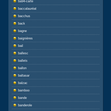
ba94-carte
baccalauréat
bacchus
back
bagne
baignières
bail
ballesc
ballets
ballon
baltasar
balzac
bamboo
bande
banderole