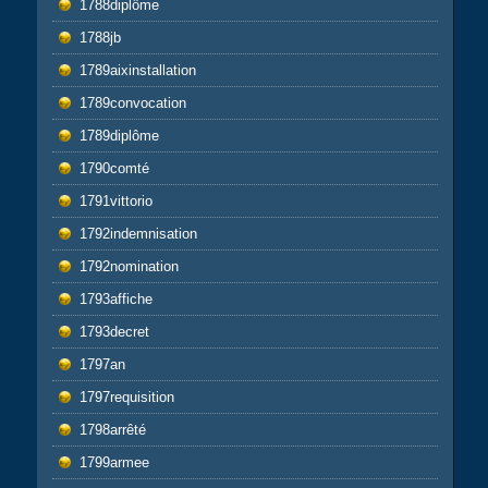
1788diplôme
1788jb
1789aixinstallation
1789convocation
1789diplôme
1790comté
1791vittorio
1792indemnisation
1792nomination
1793affiche
1793decret
1797an
1797requisition
1798arrêté
1799armee