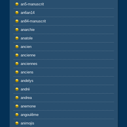
an5-manuscrit
an6an14
an84-manuscrit
anarchie
anatole
ancien
ancienne
anciennes
anciens
andelys
andré
andrea
anemone
angoulême
animojis