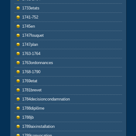
1733etats
1741-752
1745en
1747fouquet
1747plan
1763-1764
1763ordonnances
1768-1790
1769etat
1781brevet
1784decisioncondamnation
1788diplôme
1788jb
1789aixinstallation
1789convocation