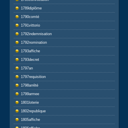
1789diplôme
1790comté
1791vittorio
1792indemnisation
1792nomination
1793affiche
1793decret
1797an
1797requisition
1798arrêté
1799armee
1801loterie
1802republique
1805affiche