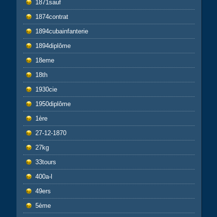
1871sauf
1874contrat
1894cubainfanterie
1894diplôme
18eme
18th
1930cie
1950diplôme
1ère
27-12-1870
27kg
33tours
400a-l
49ers
5ème