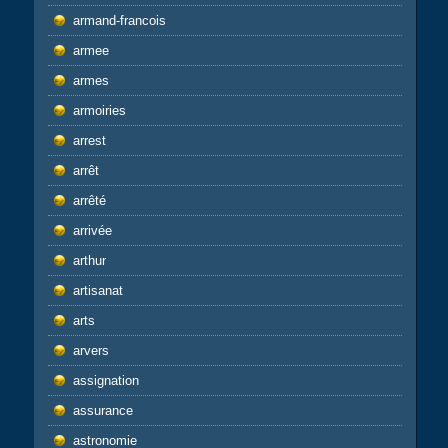
armand-francois
armee
armes
armoiries
arrest
arrêt
arrêté
arrivée
arthur
artisanat
arts
arvers
assignation
assurance
astronomie