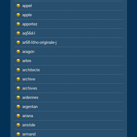
appel
apple
apportez
aq56d-l
ar68-litho-originale-j
aragon
arbre
architecte
archive
archives
ardennes
argentan
ariana
aristide
armand