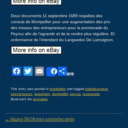
Deux documents 11 septembre 1689 requêtes des
consuls de Montpellier pour une augmentation des prix
des travaux des entrepreneurs pour la promenade du
Peyrou afin de l’agrandir et de la rendre plus régulière. Et
ordonnance de l’intendant du Languedoc De Lamoignon.
F
T
E
P
Share
a
wi
m
ar
c
tt
ail
ta
This entry was posted in
montpellier
and tagged
embelissement
,
entrepreneurs
,
lamoignon
,
montpellier
,
peyrou
,
promenade
.
e
er
g
Bookmark the
permalink
.
b
er
o
Post navigation
←
Maurice DRUON lettre autographes signée
o