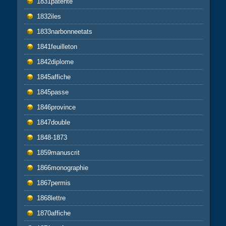
1831patente
1832iles
1833narbonneetats
1841feuilleton
1842diplome
1845affiche
1845passe
1846province
1847double
1848-1873
1859manuscrit
1866monographie
1867permis
1868lettre
1870affiche