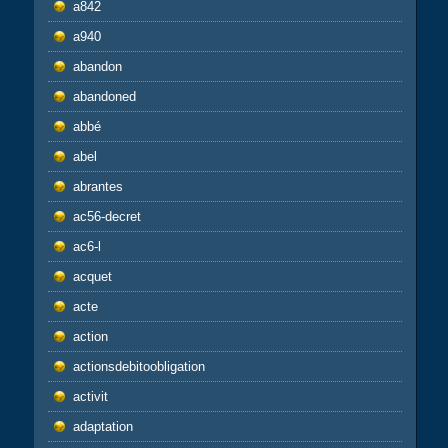
a842
a940
abandon
abandoned
abbé
abel
abrantes
ac56-decret
ac6-l
acquet
acte
action
actionsdebitoobligation
activit
adaptation