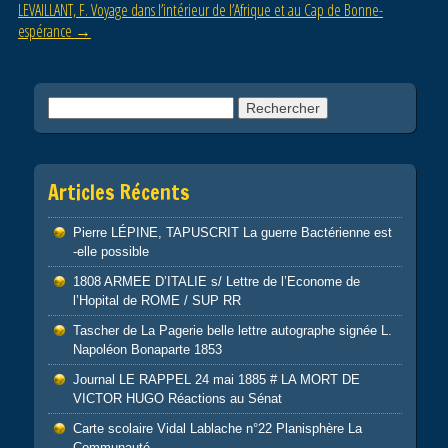
LEVAILLANT, F. Voyage dans l’intérieur de l’Afrique et au Cap de Bonne-
k
espérance
→
Rechercher :
Articles Récents
Pierre LÉPINE, TAPUSCRIT La guerre Bactérienne est
-elle possible
1808 ARMEE D’ITALIE s/ Lettre de l’Econome de
l’Hopital de ROME / SUP RR
Tascher de La Pagerie belle lettre autographe signée L.
Napoléon Bonaparte 1853
Journal LE RAPPEL 24 mai 1885 # LA MORT DE
VICTOR HUGO Réactions au Sénat
Carte scolaire Vidal Lablache n°22 Planisphère La
Communauté