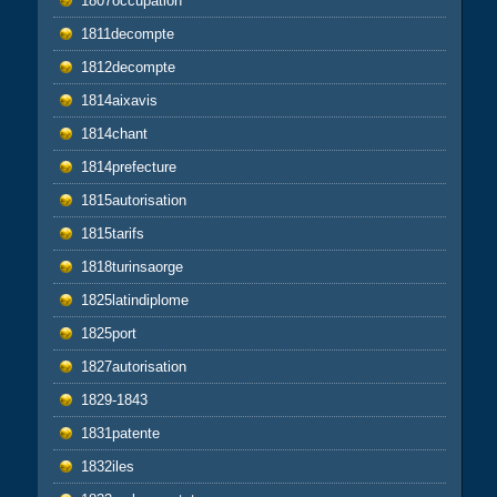
1807occupation
1811decompte
1812decompte
1814aixavis
1814chant
1814prefecture
1815autorisation
1815tarifs
1818turinsaorge
1825latindiplome
1825port
1827autorisation
1829-1843
1831patente
1832iles