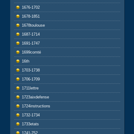
1676-1702
1678-1851
1678toulouse
1687-1714
1691-1747
1699comté
16th
1703-1738
1706-1709
1711lettre
1723aixdefense
1724instructions
1732-1734
1733etats
1741-752