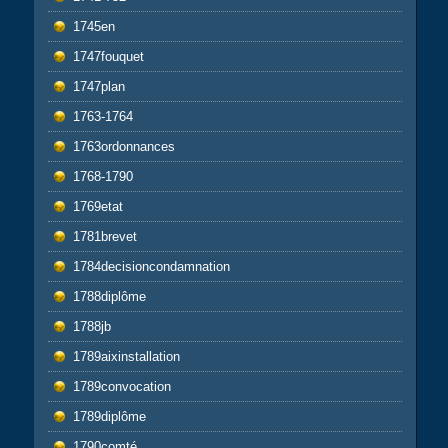
1745en
1747fouquet
1747plan
1763-1764
1763ordonnances
1768-1790
1769etat
1781brevet
1784decisioncondamnation
1788diplôme
1788jb
1789aixinstallation
1789convocation
1789diplôme
1790comté