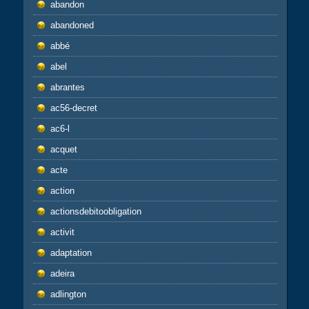
abandon
abandoned
abbé
abel
abrantes
ac56-decret
ac6-l
acquet
acte
action
actionsdebitoobligation
activit
adaptation
adeira
adlington