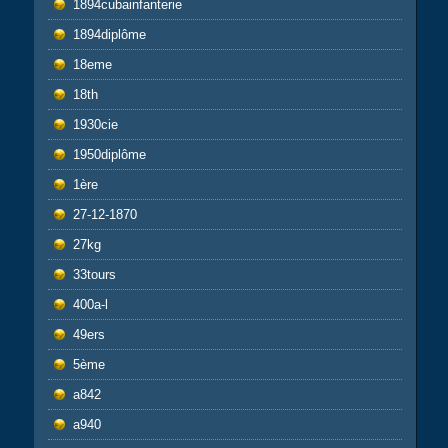
1894cubainfanterie
1894diplôme
18eme
18th
1930cie
1950diplôme
1ère
27-12-1870
27kg
33tours
400a-l
49ers
5ème
a842
a940