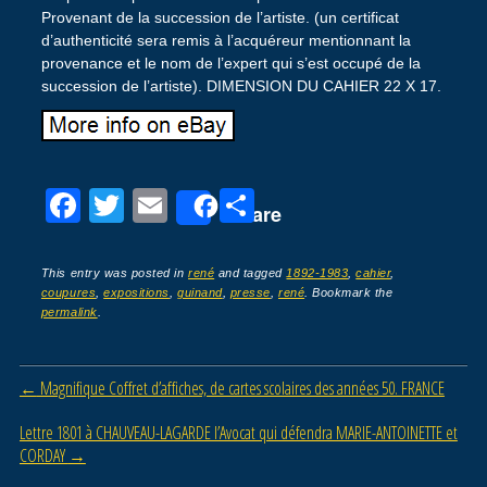
Provenant de la succession de l’artiste. (un certificat
d’authenticité sera remis à l’acquéreur mentionnant la
provenance et le nom de l’expert qui s’est occupé de la
succession de l’artiste). DIMENSION DU CAHIER 22 X 17.
F
T
E
P
Share
a
wi
m
ar
c
tt
ail
ta
This entry was posted in
rené
and tagged
1892-1983
,
cahier
,
coupures
,
expositions
,
guinand
,
presse
,
rené
. Bookmark the
e
er
g
permalink
.
b
er
o
Post navigation
←
Magnifique Coffret d’affiches, de cartes scolaires des années 50. FRANCE
o
Lettre 1801 à CHAUVEAU-LAGARDE l’Avocat qui défendra MARIE-ANTOINETTE et
k
CORDAY
→