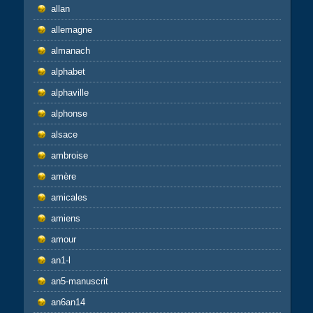
allan
allemagne
almanach
alphabet
alphaville
alphonse
alsace
ambroise
amère
amicales
amiens
amour
an1-l
an5-manuscrit
an6an14