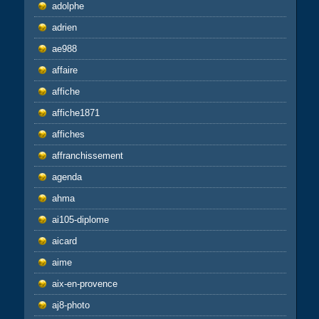
adolphe
adrien
ae988
affaire
affiche
affiche1871
affiches
affranchissement
agenda
ahma
ai105-diplome
aicard
aime
aix-en-provence
aj8-photo