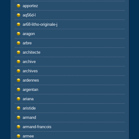
apportez
aq56d-l
ar68-litho-originale-j
aragon
arbre
architecte
archive
archives
ardennes
argentan
ariana
aristide
armand
armand-francois
armee