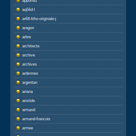
apportez
aq56d-l
ar68-litho-originale-j
aragon
arbre
architecte
archive
archives
ardennes
argentan
ariana
aristide
armand
armand-francois
armee