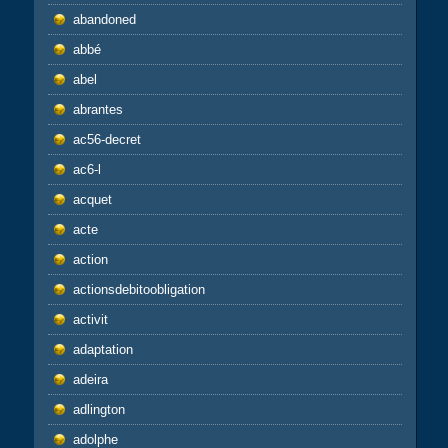
abandoned
abbé
abel
abrantes
ac56-decret
ac6-l
acquet
acte
action
actionsdebitoobligation
activit
adaptation
adeira
adlington
adolphe