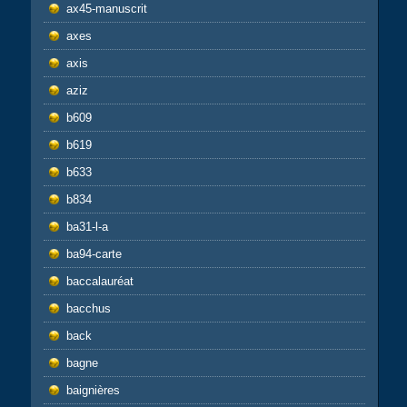
ax45-manuscrit
axes
axis
aziz
b609
b619
b633
b834
ba31-l-a
ba94-carte
baccalauréat
bacchus
back
bagne
baignières