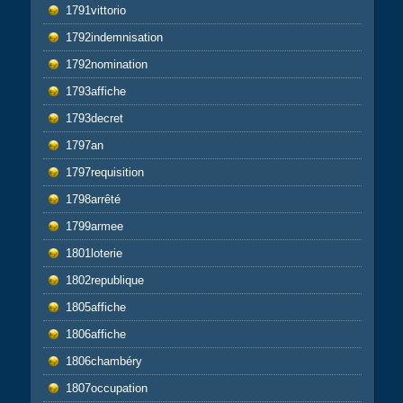
1791vittorio
1792indemnisation
1792nomination
1793affiche
1793decret
1797an
1797requisition
1798arrêté
1799armee
1801loterie
1802republique
1805affiche
1806affiche
1806chambéry
1807occupation