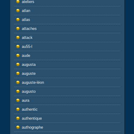
ateliers
atlan
atlas
attaches
attack
au55-l
aude
augusta
auguste
auguste-léon
augusto
aura
authentic
authentique
authographe