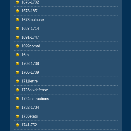
1676-1702
1678-1851
1678toulouse
1687-1714
1691-1747
1699comté
16th
1703-1738
1706-1709
1711lettre
1723aixdefense
1724instructions
1732-1734
1733etats
1741-752