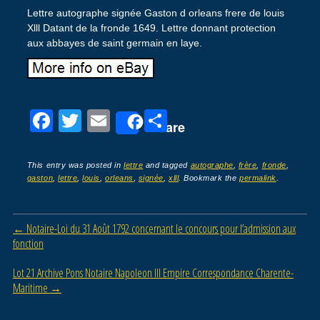
Lettre autographe signée Gaston d orleans frere de louis
Xlll Datant de la fronde 1649. Lettre donnant protection
aux abbayes de saint germain en laye.
F
T
E
P
Share
a
wi
m
ar
c
tt
ail
ta
This entry was posted in
lettre
and tagged
autographe
,
frère
,
fronde
,
gaston
,
lettre
,
louis
,
orleans
,
signée
,
xlll
. Bookmark the
permalink
.
e
er
g
b
er
Post navigation
←
Notaire-Loi du 31 Août 1792 concernant le concours pour l’admission aux
o
fonction
o
Lot 21 Archive Pons Notaire Napoleon III Empire Correspondance Charente-
k
Maritime
→