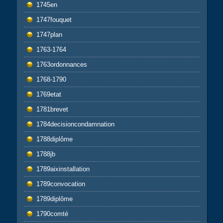
1745en
1747fouquet
1747plan
1763-1764
1763ordonnances
1768-1790
1769etat
1781brevet
1784decisioncondamnation
1788diplôme
1788jb
1789aixinstallation
1789convocation
1789diplôme
1790comté