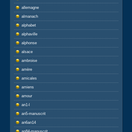
allemagne
almanach
alphabet
alphaville
alphonse
alsace
ambroise
amère
amicales
amiens
amour
an1-l
an5-manuscrit
an6an14
an84-manuscrit