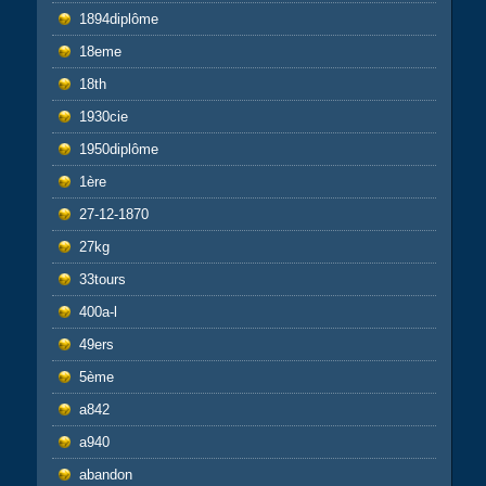
1894diplôme
18eme
18th
1930cie
1950diplôme
1ère
27-12-1870
27kg
33tours
400a-l
49ers
5ème
a842
a940
abandon