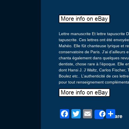
Lettre manuscrite Et lettre tapuscrite
tapuscrite. Ces lettres ont été envoy
Mahéo. Elle fût chanteuse lyrique et 
conservatoire de Paris. J’ai d’ailleur
chanta également dans quelques revue
dentiste, chose rare à l’époque. Elle e
dont Hansi J. J Waltz, Carlos Fischer,
Boulez etc.. L’authenticité de ces lett
pour tout renseignement complémentai
F
T
E
P
Share
a
wi
m
ar