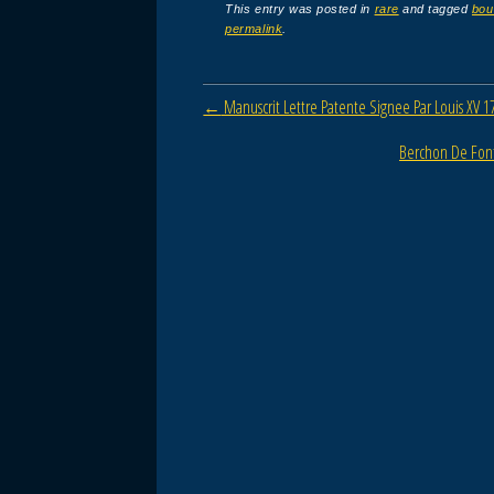
c
tt
ail
ta
This entry was posted in
rare
and tagged
bou
permalink
.
e
er
g
b
er
Post navigation
←
Manuscrit Lettre Patente Signee Par Louis XV 1
o
o
Berchon De Fon
k