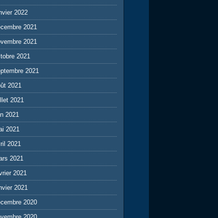
nvier 2022
écembre 2021
ovembre 2021
tobre 2021
eptembre 2021
ût 2021
illet 2021
in 2021
ai 2021
ril 2021
ars 2021
vrier 2021
nvier 2021
écembre 2020
ovembre 2020