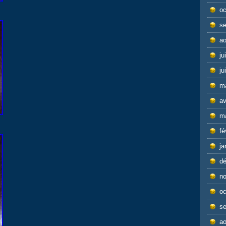
oc
s
ao
ju
ju
m
av
m
fé
ja
d
n
oc
s
ao