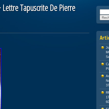
+ Lettre Tapuscrite De Pierre
Reche
Arti
J
M
S
Ca
P
An
No
3
R
1
6