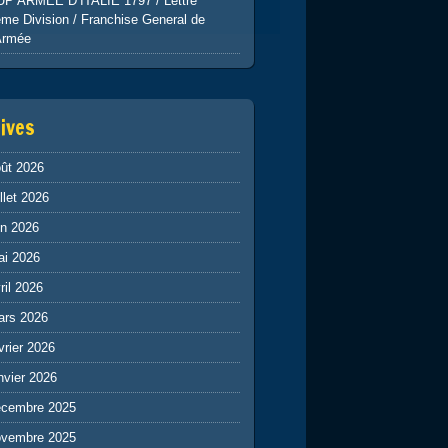
UP ARMEE D’ITALIE 1797 / Lettre
me Division / Franchise General de
Armée
ives
ût 2026
illet 2026
in 2026
ai 2026
ril 2026
ars 2026
vrier 2026
nvier 2026
écembre 2025
ovembre 2025