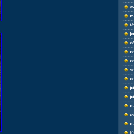
av
m
fé
ja
d
n
oc
s
ao
ju
ju
m
av
m
fé