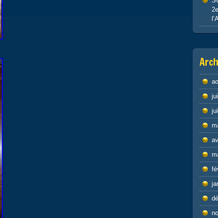
S
2e
l’
Arch
ao
ju
ju
m
av
m
fé
ja
d
n