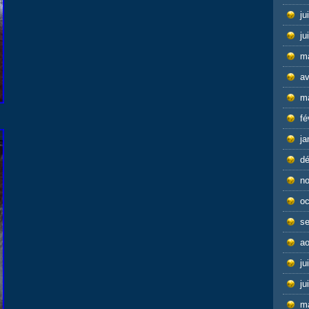
ju
ju
m
av
m
fé
ja
d
n
oc
s
ao
ju
ju
m