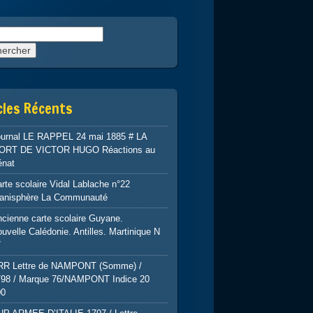
rcher :
cles Récents
ournal LE RAPPEL 24 mai 1885 # LA
ORT DE VICTOR HUGO Réactions au
énat
rte scolaire Vidal Lablache n°22
lanisphère La Communauté
cienne carte scolaire Guyane.
uvelle Calédonie. Antilles. Martinique N
7
RR Lettre de NAMPONT (Somme) /
798 / Marque 76/NAMPONT Indice 20
00