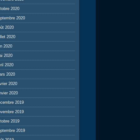
tobre 2020
eptembre 2020
ût 2020
illet 2020
in 2020
ai 2020
ril 2020
ars 2020
vrier 2020
nvier 2020
écembre 2019
ovembre 2019
tobre 2019
eptembre 2019
ût 2019