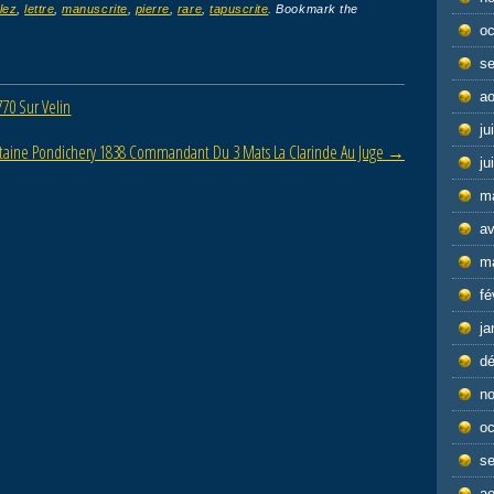
lez
,
lettre
,
manuscrite
,
pierre
,
rare
,
tapuscrite
. Bookmark the
oc
s
ao
770 Sur Velin
ju
taine Pondichery 1838 Commandant Du 3 Mats La Clarinde Au Juge
→
ju
m
av
m
fé
ja
d
n
oc
s
ao