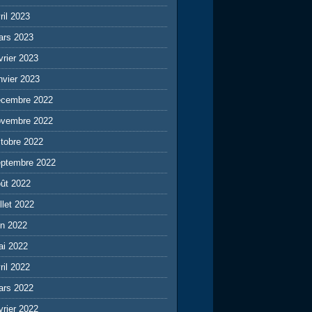
ril 2023
ars 2023
vrier 2023
nvier 2023
écembre 2022
ovembre 2022
tobre 2022
eptembre 2022
ût 2022
illet 2022
in 2022
ai 2022
ril 2022
ars 2022
vrier 2022