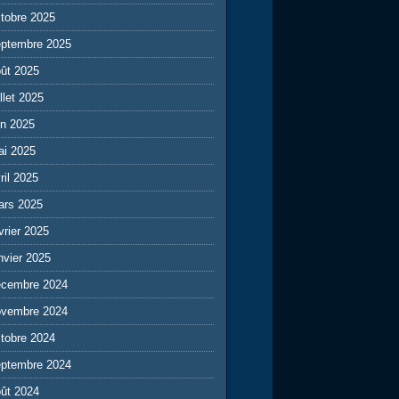
tobre 2025
eptembre 2025
ût 2025
illet 2025
in 2025
ai 2025
ril 2025
ars 2025
vrier 2025
nvier 2025
écembre 2024
ovembre 2024
tobre 2024
eptembre 2024
ût 2024