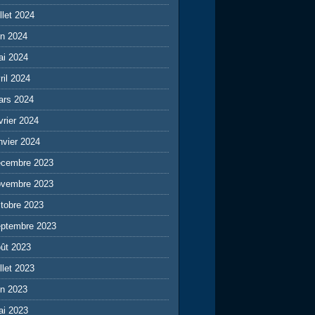
illet 2024
in 2024
ai 2024
ril 2024
ars 2024
vrier 2024
nvier 2024
écembre 2023
ovembre 2023
tobre 2023
eptembre 2023
ût 2023
illet 2023
in 2023
ai 2023