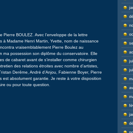
ja
d
n
oc
 De Pierre BOULEZ. Avec l’enveloppe de la lettre
ées à Madame Henri Martin, Yvette, nom de naissance
s
rencontra vraisemblablement Pierre Boulez au
ao
s en ma possession son diplôme du conservatoire. Elle
s de cabaret avant de s’installer comme chirurgien
ju
ntretien des relations étroites avec nombre d’artistes,
ju
 Tristan Derême, André d’Anjou, Fabienne Boyer, Pierre
res est absolument garantie. Je reste à votre disposition
m
re ou pour toute question.
av
m
fé
ja
d
n