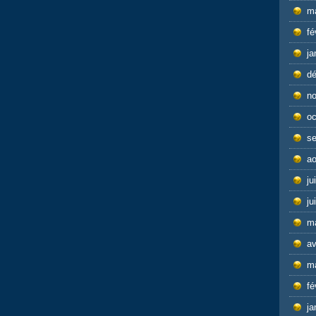
m
fé
ja
d
n
oc
s
ao
ju
ju
m
av
m
fé
ja