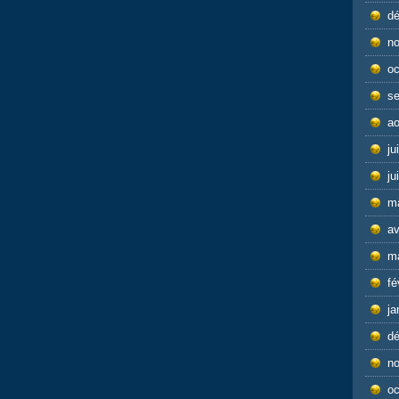
d
n
oc
s
ao
ju
ju
m
av
m
fé
ja
d
n
oc