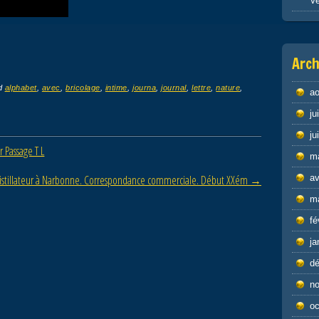
Ve
Arch
d
alphabet
,
avec
,
bricolage
,
intime
,
journa
,
journal
,
lettre
,
nature
,
ao
ju
ju
r Passage T L
m
stillateur à Narbonne. Correspondance commerciale. Début XXém
→
av
m
fé
ja
d
n
oc