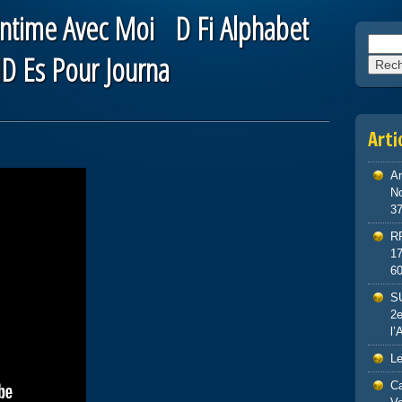
l Intime Avec Moi D Fi Alphabet
Reche
D Es Pour Journa
Arti
An
No
3
R
1
6
S
2e
l’
Le
Ca