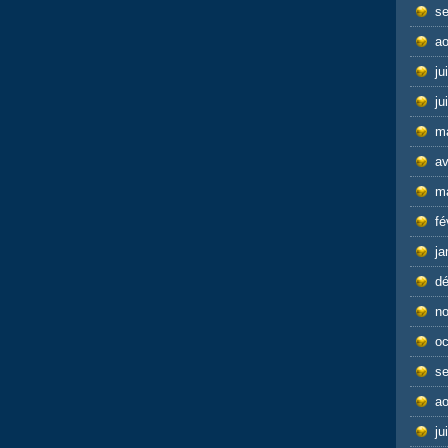
s
ao
ju
ju
m
av
m
fé
ja
d
n
oc
s
ao
ju