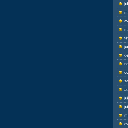
ju
m
av
m
fé
ja
d
n
oc
s
ao
ju
ju
m
av