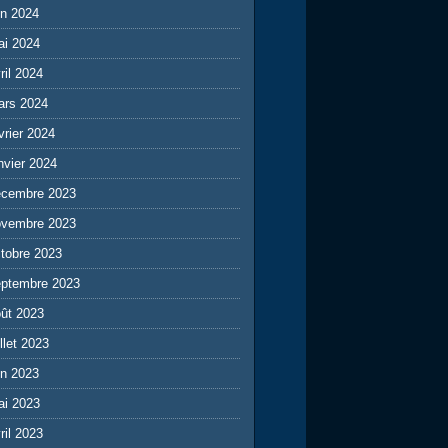
in 2024
ai 2024
ril 2024
ars 2024
vrier 2024
nvier 2024
écembre 2023
ovembre 2023
tobre 2023
eptembre 2023
ût 2023
illet 2023
in 2023
ai 2023
ril 2023