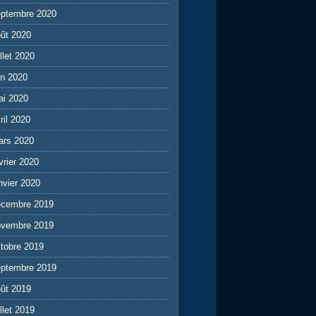
eptembre 2020
ût 2020
illet 2020
in 2020
ai 2020
ril 2020
ars 2020
vrier 2020
nvier 2020
écembre 2019
ovembre 2019
tobre 2019
eptembre 2019
ût 2019
illet 2019