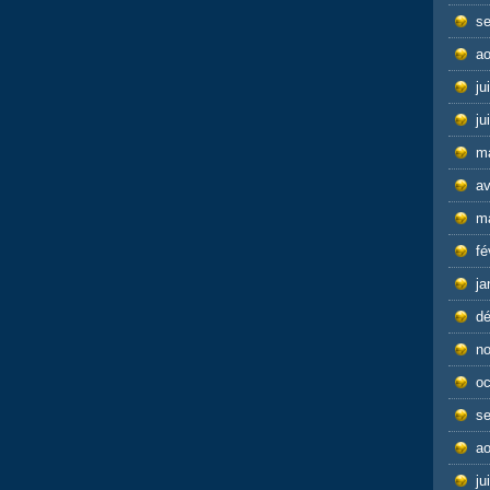
s
ao
ju
ju
m
av
m
fé
ja
d
n
oc
s
ao
ju