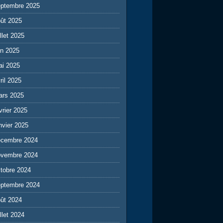
eptembre 2025
ût 2025
illet 2025
in 2025
ai 2025
ril 2025
ars 2025
vrier 2025
nvier 2025
écembre 2024
ovembre 2024
tobre 2024
eptembre 2024
ût 2024
illet 2024