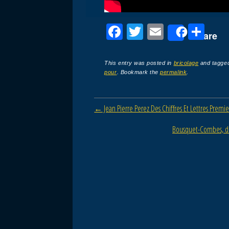
F
T
E
P
Share
a
wi
m
ar
c
tt
ail
ta
This entry was posted in
bricolage
and tagge
pour
. Bookmark the
permalink
.
e
er
g
b
er
Post navigation
←
Jean Pierre Perez Des Chiffres Et Lettres Premie
o
o
Bousquet-Combes, di
k