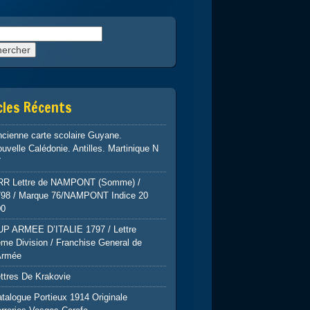
rcher :
cles Récents
cienne carte scolaire Guyane.
uvelle Calédonie. Antilles. Martinique N
7
RR Lettre de NAMPONT (Somme) /
798 / Marque 76/NAMPONT Indice 20
00
UP ARMEE D’ITALIE 1797 / Lettre
me Division / Franchise General de
Armée
ttres De Krakovie
talogue Portieux 1914 Originale