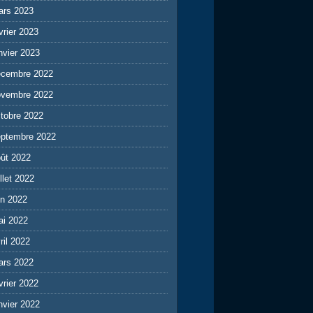
ars 2023
vrier 2023
nvier 2023
écembre 2022
ovembre 2022
tobre 2022
eptembre 2022
ût 2022
illet 2022
in 2022
ai 2022
ril 2022
ars 2022
vrier 2022
nvier 2022