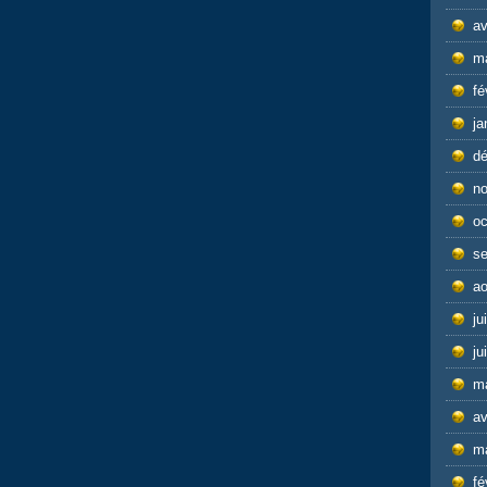
av
m
fé
ja
d
n
oc
s
ao
ju
ju
m
av
m
fé