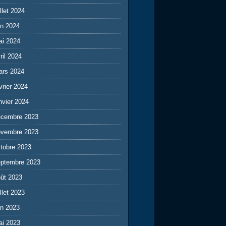
illet 2024
in 2024
ai 2024
ril 2024
ars 2024
vrier 2024
nvier 2024
écembre 2023
ovembre 2023
tobre 2023
eptembre 2023
ût 2023
illet 2023
in 2023
ai 2023