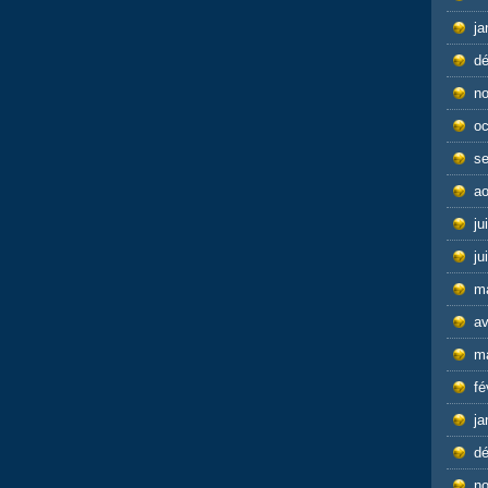
ja
d
n
oc
s
ao
ju
ju
m
av
m
fé
ja
d
n