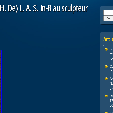
 De) L. A. S. In-8 au sculpteur
Reche
Arti
J
M
S
Ca
P
An
No
3
R
1
6