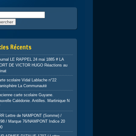
rcher :
cles Récents
ournal LE RAPPEL 24 mai 1885 # LA
ORT DE VICTOR HUGO Réactions au
énat
rte scolaire Vidal Lablache n°22
lanisphère La Communauté
cienne carte scolaire Guyane.
uvelle Calédonie. Antilles. Martinique N
7
RR Lettre de NAMPONT (Somme) /
798 / Marque 76/NAMPONT Indice 20
00