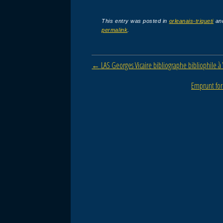
a
wi
m
ar
c
tt
ail
ta
This entry was posted in
orleanais-triqueti
an
permalink
.
e
er
g
b
er
Post navigation
←
LAS Georges Vicaire bibliographe bibliophile à 
o
o
Emprunt for
k