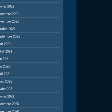
nvier 2022
écembre 2021
ovembre 2021
tobre 2021
eptembre 2021
ût 2021
illet 2021
in 2021
ai 2021
ril 2021
ars 2021
vrier 2021
nvier 2021
écembre 2020
ovembre 2020