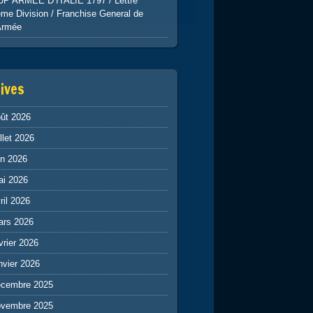
UP ARMEE D’ITALIE 1797 / Lettre
me Division / Franchise General de
Armée
ives
ût 2026
illet 2026
in 2026
ai 2026
ril 2026
ars 2026
vrier 2026
nvier 2026
écembre 2025
ovembre 2025