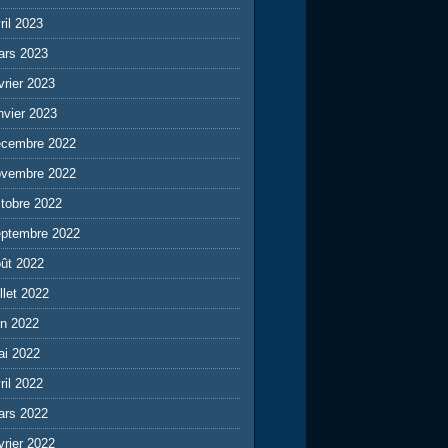
ril 2023
ars 2023
vrier 2023
nvier 2023
écembre 2022
ovembre 2022
tobre 2022
eptembre 2022
ût 2022
illet 2022
in 2022
ai 2022
ril 2022
ars 2022
vrier 2022