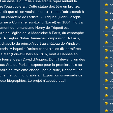
ôt au dessus du milieu une statue représentant la
oc
e l’eau coulerait. Cette statue doit être en bronze,
i dit que si l’on voulait m’en croire on s’adresserait à
s
t du caractère de l’artiste. ». Triqueti (Henri-Joseph-
ao
eur né à Conflans- sur-Loing (Loiret) en 1804, mort à
ement du romantisme Henry de Triqueti est
ju
ze de l’église de la Madeleine à Paris, du cénotaphe.
ju
s. À l’ église Notre-Dame-de-Compassion. À Paris,
m
a chapelle du prince Albert au château de Windsor.
ria. À laquelle l’artiste consacre les dix dernières
av
 à Mer (Loir-et-Cher) en 1816, mort à Cannes en
m
de Pierre -Jean David d’Angers. Dont il devient l’un des
aux-Arts de Paris. Il expose pour la première fois au
fé
lle de troisième classe ; par la suite, il obtient une
ja
une mention honorable à l’ Exposition universelle de
deux biographies. Le projet n’aboutie pas!!
d
n
oc
s
ao