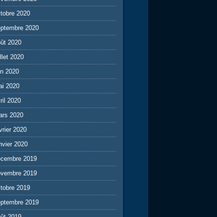
tobre 2020
eptembre 2020
ût 2020
illet 2020
in 2020
ai 2020
ril 2020
ars 2020
vrier 2020
nvier 2020
écembre 2019
ovembre 2019
tobre 2019
eptembre 2019
ût 2019