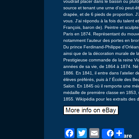
voudrait placer dans le bassin ou plut
source et tenant une urne d’où peut-êtr
drapée, et de 6 pieds de proportion. J’a
vous. J’ai répondu à la fois du talent e
François, baron de). Peintre et sculpt
Paris en 1874. Représentant du mouv
notamment l’auteur des portes en bron
Du prince Ferdinand-Philippe d’Orléan
ainsi que de la décoration murale de l
Prestigieuse commande de la reine Victo
années de sa vie, de 1864 à 1874. Né
1886. En 1841, il entre dans l’atelier 
élèves préférés, puis à l’ École des Be
Salon. En 1845 où il remporte une médai
médaille de première classe en 1853, 
1855. Wikipédia pour les extraits des 
F
T
E
P
Share