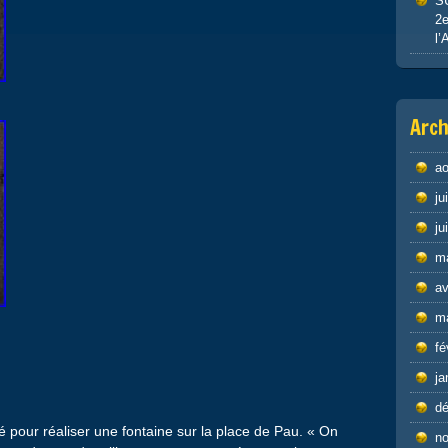
S
2e
l’
Arch
ao
ju
ju
m
av
m
fé
ja
d
dé pour réaliser une fontaine sur la place de Pau. « On
n