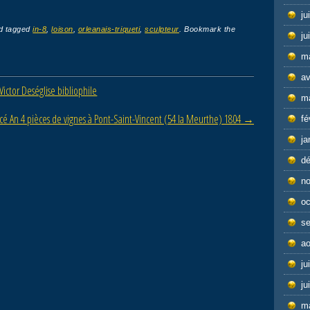
ju
d tagged
in-8
,
loison
,
orleanais-triqueti
,
sculpteur
. Bookmark the
ju
m
av
Victor Deséglise bibliophile
m
cé An 4 pièces de vignes à Pont-Saint-Vincent (54 la Meurthe) 1804
→
fé
ja
d
n
oc
s
ao
ju
ju
m