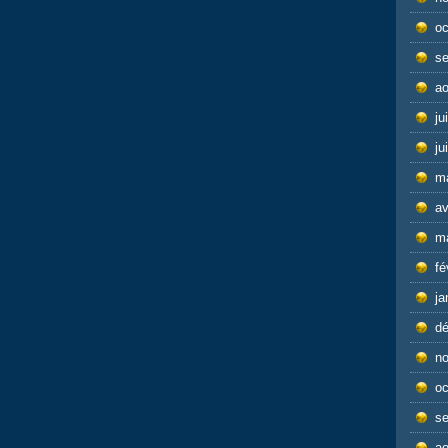
oc
s
ao
ju
ju
m
av
m
fé
ja
d
n
oc
s
ao