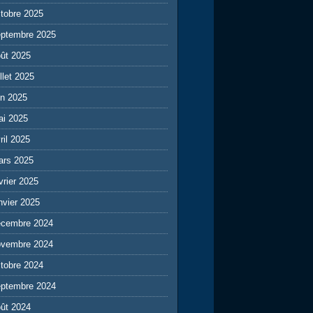
tobre 2025
eptembre 2025
ût 2025
illet 2025
in 2025
ai 2025
ril 2025
ars 2025
vrier 2025
nvier 2025
écembre 2024
ovembre 2024
tobre 2024
eptembre 2024
ût 2024