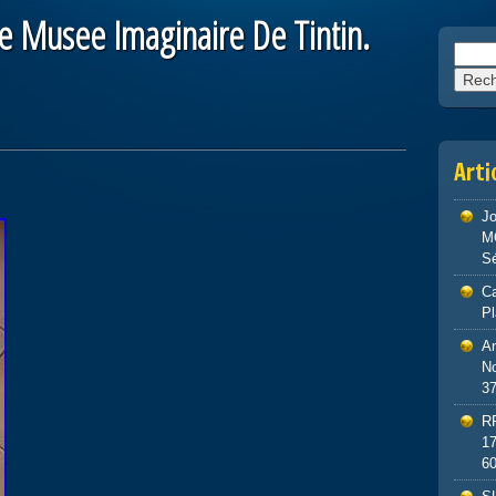
Le Musee Imaginaire De Tintin.
Reche
Arti
J
M
S
Ca
P
An
No
3
R
1
6