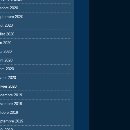
tobre 2020
eptembre 2020
ût 2020
illet 2020
in 2020
ai 2020
ril 2020
ars 2020
vrier 2020
nvier 2020
écembre 2019
ovembre 2019
tobre 2019
eptembre 2019
ût 2019