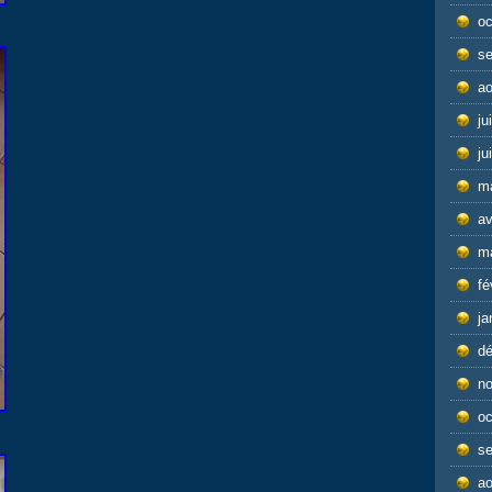
oc
s
ao
ju
ju
m
av
m
fé
ja
d
n
oc
s
ao