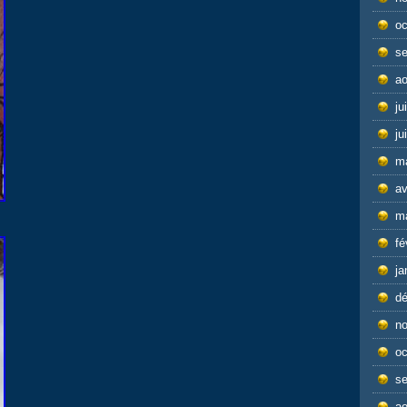
oc
s
ao
ju
ju
m
av
m
fé
ja
d
n
oc
s
ao