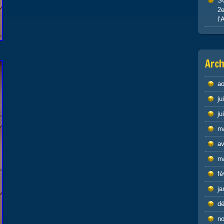
S
2e
l’
Arch
ao
ju
ju
m
av
m
fé
ja
d
n