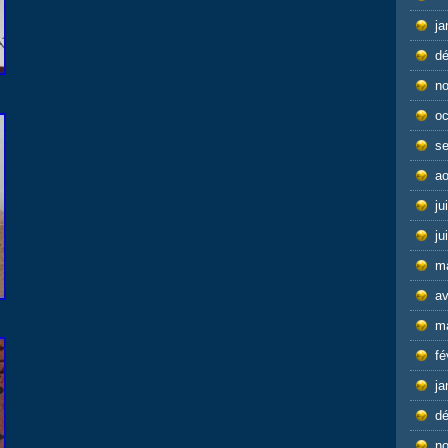
ja
d
n
oc
s
ao
ju
ju
m
av
m
fé
ja
d
n