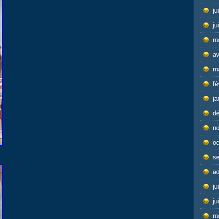
ju
ju
m
av
m
fé
ja
d
n
oc
s
ao
ju
ju
m