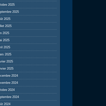
tobre 2025
eptembre 2025
ût 2025
illet 2025
in 2025
ai 2025
ril 2025
ars 2025
vrier 2025
nvier 2025
écembre 2024
ovembre 2024
tobre 2024
eptembre 2024
ût 2024