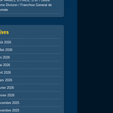
UP ARMEE D’ITALIE 1797 / Lettre
me Division / Franchise General de
Armée
ives
ût 2026
illet 2026
in 2026
ai 2026
ril 2026
ars 2026
vrier 2026
nvier 2026
écembre 2025
ovembre 2025