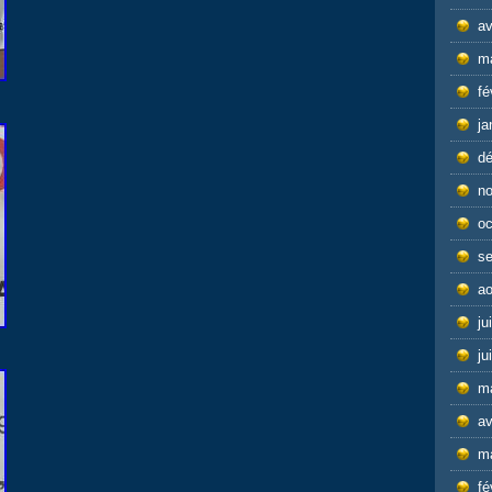
av
m
fé
ja
d
n
oc
s
ao
ju
ju
m
av
m
fé