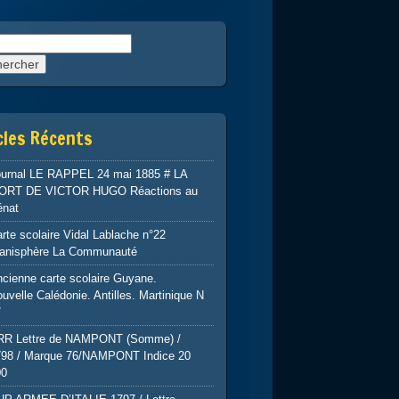
rcher :
cles Récents
ournal LE RAPPEL 24 mai 1885 # LA
ORT DE VICTOR HUGO Réactions au
énat
rte scolaire Vidal Lablache n°22
lanisphère La Communauté
cienne carte scolaire Guyane.
uvelle Calédonie. Antilles. Martinique N
7
RR Lettre de NAMPONT (Somme) /
798 / Marque 76/NAMPONT Indice 20
00