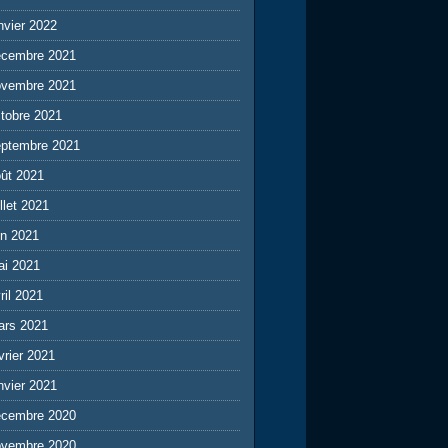
nvier 2022
écembre 2021
ovembre 2021
tobre 2021
eptembre 2021
ût 2021
illet 2021
in 2021
ai 2021
ril 2021
ars 2021
vrier 2021
nvier 2021
écembre 2020
ovembre 2020