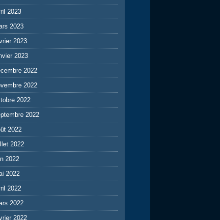
ril 2023
ars 2023
vrier 2023
nvier 2023
écembre 2022
ovembre 2022
tobre 2022
eptembre 2022
ût 2022
illet 2022
in 2022
ai 2022
ril 2022
ars 2022
vrier 2022