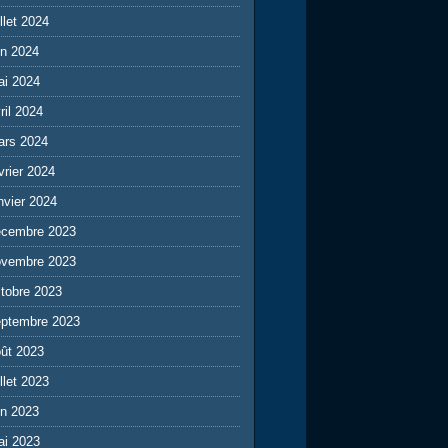
illet 2024
in 2024
ai 2024
ril 2024
ars 2024
vrier 2024
nvier 2024
écembre 2023
ovembre 2023
tobre 2023
eptembre 2023
ût 2023
illet 2023
in 2023
ai 2023