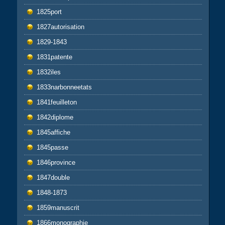
1825port
1827autorisation
1829-1843
1831patente
1832iles
1833narbonneetats
1841feuilleton
1842diplome
1845affiche
1845passe
1846province
1847double
1848-1873
1859manuscrit
1866monographie