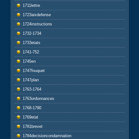
1711lettre
1723aixdefense
1724instructions
1732-1734
1733etats
1741-752
1745en
1747fouquet
1747plan
1763-1764
1763ordonnances
1768-1790
1769etat
1781brevet
1784decisioncondamnation