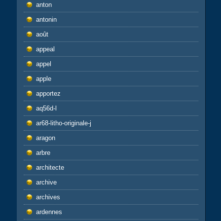
anton
antonin
août
appeal
appel
apple
apportez
aq56d-l
ar68-litho-originale-j
aragon
arbre
architecte
archive
archives
ardennes