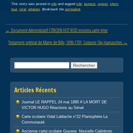
c
tt
ail
ta
This entry was posted in
elle
and tagged
elle
,
humour
,
repost
,
short
,
tout
,
viral
,
whippin
. Bookmark the
permalink
.
e
er
g
b
er
Post navigation
←
Document Administratif CITROEN HOT ROD inconnu carte grise
o
o
Testament original de Marie de Billy, 1696-1701, Soissons 16p manuscrites
→
k
Rechercher :
Articles Récents
Journal LE RAPPEL 24 mai 1885 # LA MORT DE
VICTOR HUGO Réactions au Sénat
Carte scolaire Vidal Lablache n°22 Planisphère La
Communauté
Ancienne carte scolaire Guyane. Nouvelle Calédonie.