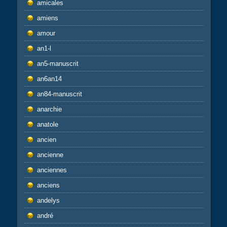
amicales
amiens
amour
an1-l
an5-manuscrit
an6an14
an84-manuscrit
anarchie
anatole
ancien
ancienne
anciennes
anciens
andelys
andré