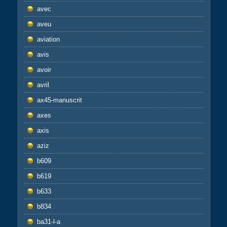
avec
aveu
aviation
avis
avoir
avril
ax45-manuscrit
axes
axis
aziz
b609
b619
b633
b834
ba31-l-a