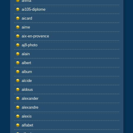
ahma
ai105-diplome
aicard
aime
aix-en-provence
aj8-photo
alain
albert
album
alcide
aldous
alexander
alexandre
alexis
alfabet