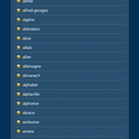
alfred
alfred-georges
algérie
aliénation
alise
allais
allan
allemagne
almanach
alphabet
alphaville
alphonse
alsace
ambroise
amère