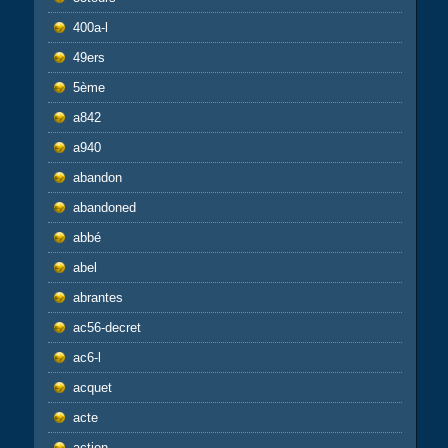
400a-l
49ers
5ème
a842
a940
abandon
abandoned
abbé
abel
abrantes
ac56-decret
ac6-l
acquet
acte
action