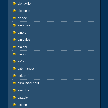
alphaville
alphonse
alsace
ambroise
amère
amicales
amiens
amour
an1-l
an5-manuscrit
an6an14
an84-manuscrit
anarchie
anatole
ancien