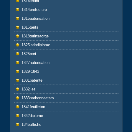
1814chant
1814prefecture
1815autorisation
1815tarifs
1818turinsaorge
1825latindiplome
1825port
1827autorisation
1829-1843
1831patente
1832iles
1833narbonneetats
1841feuilleton
1842diplome
1845affiche