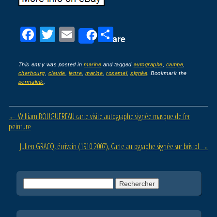
F
T
E
P
Share
a
wi
m
ar
c
tt
ail
ta
This entry was posted in
marine
and tagged
autographe
,
campe
,
cherbourg
,
claude
,
lettre
,
marine
,
rosamel
,
signée
. Bookmark the
e
er
g
permalink
.
b
er
o
Post navigation
←
William BOUGUEREAU carte visite autographe signée masque de fer
o
peinture
k
Julien GRACQ, écrivain (1910-2007), Carte autographe signée sur bristol
→
Rechercher :