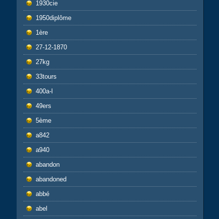
1930cie
1950diplôme
1ère
27-12-1870
27kg
33tours
400a-l
49ers
5ème
a842
a940
abandon
abandoned
abbé
abel