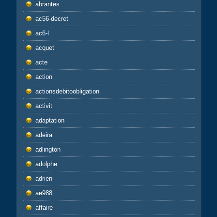
abrantes
ac56-decret
ac6-l
acquet
acte
action
actionsdebitoobligation
activit
adaptation
adeira
adlington
adolphe
adrien
ae988
affaire