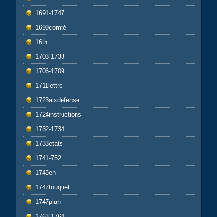
1691-1747
1699comté
16th
1703-1738
1706-1709
1711lettre
1723aixdefense
1724instructions
1732-1734
1733etats
1741-752
1745en
1747fouquet
1747plan
1763-1764