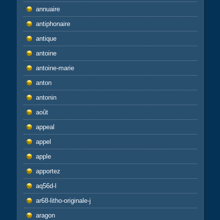
annuaire
antiphonaire
antique
antoine
antoine-marie
anton
antonin
août
appeal
appel
apple
apportez
aq56d-l
ar68-litho-originale-j
aragon