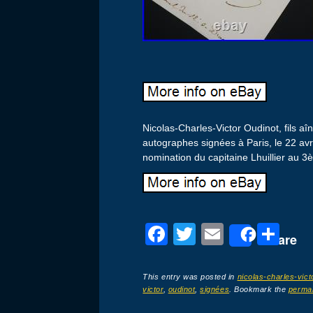
Nicolas-Charles-Victor Oudinot, fils a
autographes signées à Paris, le 22 avri
nomination du capitaine Lhuillier au 3
F
T
E
P
Share
a
wi
m
ar
c
tt
ail
ta
This entry was posted in
nicolas-charles-vict
victor
,
oudinot
,
signées
. Bookmark the
permal
e
er
g