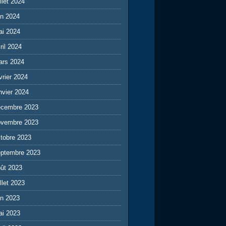
illet 2024
in 2024
ai 2024
ril 2024
ars 2024
vrier 2024
nvier 2024
écembre 2023
ovembre 2023
tobre 2023
eptembre 2023
ût 2023
illet 2023
in 2023
ai 2023