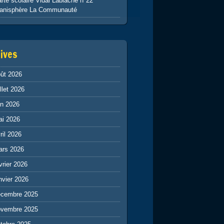
rte scolaire Vidal Lablache n°22
lanisphère La Communauté
ives
ût 2026
illet 2026
in 2026
ai 2026
ril 2026
ars 2026
vrier 2026
nvier 2026
écembre 2025
ovembre 2025