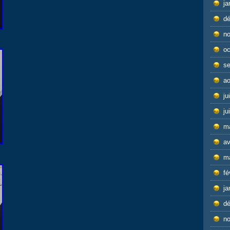
ja
d
n
oc
s
ao
ju
ju
m
av
m
fé
ja
d
n