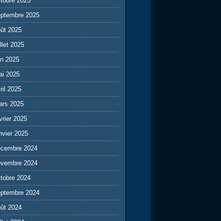
tobre 2025
eptembre 2025
ût 2025
illet 2025
in 2025
ai 2025
ril 2025
ars 2025
vrier 2025
nvier 2025
écembre 2024
ovembre 2024
tobre 2024
eptembre 2024
ût 2024