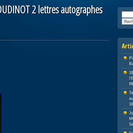
 OUDINOT 2 lettres autographes
Reche
Arti
P
Ba
1
l
R
Ta
au
1
J
M
S