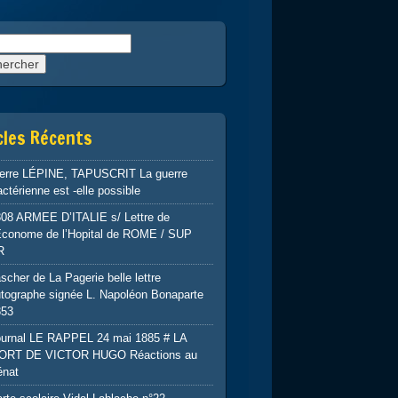
rcher :
cles Récents
ierre LÉPINE, TAPUSCRIT La guerre
ctérienne est -elle possible
808 ARMEE D’ITALIE s/ Lettre de
’Econome de l’Hopital de ROME / SUP
R
scher de La Pagerie belle lettre
tographe signée L. Napoléon Bonaparte
853
ournal LE RAPPEL 24 mai 1885 # LA
ORT DE VICTOR HUGO Réactions au
énat