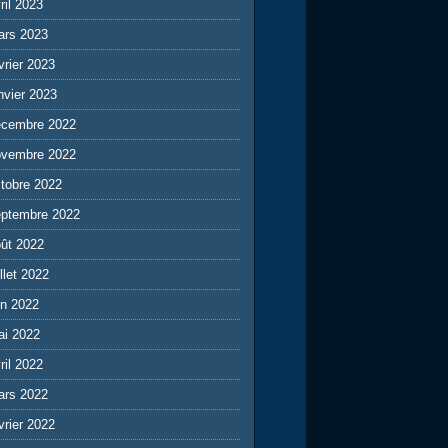
ril 2023
ars 2023
vrier 2023
nvier 2023
écembre 2022
ovembre 2022
tobre 2022
eptembre 2022
ût 2022
illet 2022
in 2022
ai 2022
ril 2022
ars 2022
vrier 2022