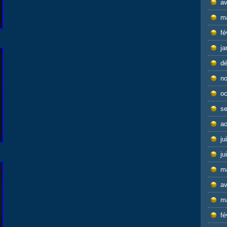
av
m
fé
ja
d
n
oc
s
ao
ju
ju
m
av
m
fé