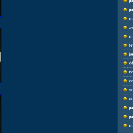
ju
ju
m
av
m
fé
ja
d
n
oc
s
ao
ju
ju
m