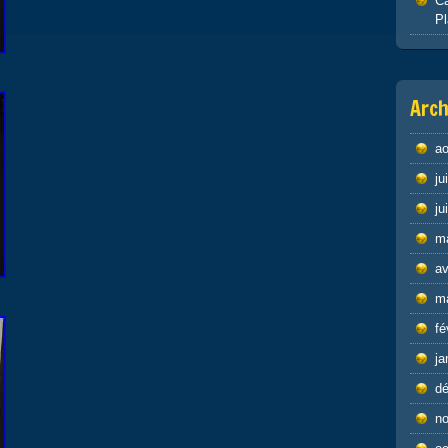
Ca
P
Arch
ao
ju
ju
m
av
m
fé
ja
d
n