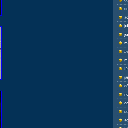
oc
s
ao
ju
ju
m
av
m
fé
ja
d
n
oc
s
ao