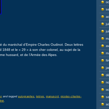
oc
s
ao
ju
ju
m
îné du maréchal d’Empire Charles Oudinot. Deux lettres
av
l 1848 et le « 29 » à son cher colonel, au sujet de la
m
ème hussard, et de l’Armée des Alpes.
fé
ja
d
n
oc
or
and tagged
autographes
,
lettres
,
manuscrit
,
nicolas-charles-
s
ink
.
ao