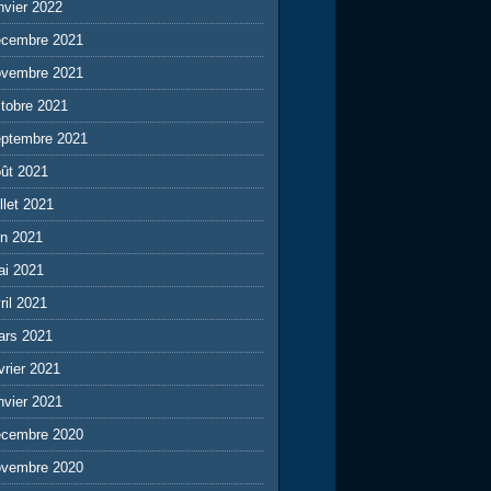
nvier 2022
écembre 2021
ovembre 2021
tobre 2021
eptembre 2021
ût 2021
illet 2021
in 2021
ai 2021
ril 2021
ars 2021
vrier 2021
nvier 2021
écembre 2020
ovembre 2020