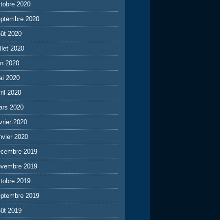
tobre 2020
eptembre 2020
ût 2020
illet 2020
in 2020
ai 2020
ril 2020
ars 2020
vrier 2020
nvier 2020
écembre 2019
ovembre 2019
tobre 2019
eptembre 2019
ût 2019