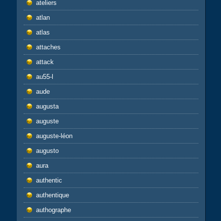
ateliers
atlan
atlas
attaches
attack
au55-l
aude
augusta
auguste
auguste-léon
augusto
aura
authentic
authentique
authographe