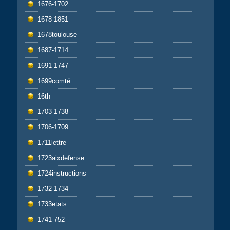
1676-1702
1678-1851
1678toulouse
1687-1714
1691-1747
1699comté
16th
1703-1738
1706-1709
1711lettre
1723aixdefense
1724instructions
1732-1734
1733etats
1741-752