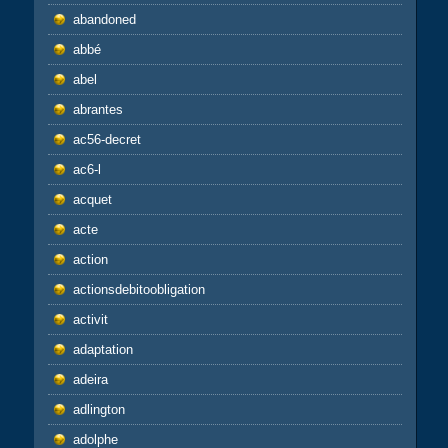
abandoned
abbé
abel
abrantes
ac56-decret
ac6-l
acquet
acte
action
actionsdebitoobligation
activit
adaptation
adeira
adlington
adolphe