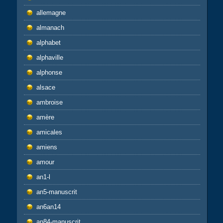
allemagne
almanach
alphabet
alphaville
alphonse
alsace
ambroise
amère
amicales
amiens
amour
an1-l
an5-manuscrit
an6an14
an84-manuscrit