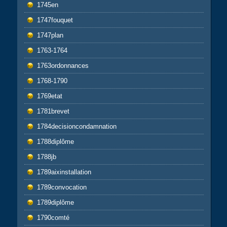
1745en
1747fouquet
1747plan
1763-1764
1763ordonnances
1768-1790
1769etat
1781brevet
1784decisioncondamnation
1788diplôme
1788jb
1789aixinstallation
1789convocation
1789diplôme
1790comté