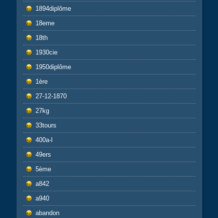
1894diplôme
18eme
18th
1930cie
1950diplôme
1ère
27-12-1870
27kg
33tours
400a-l
49ers
5ème
a842
a940
abandon