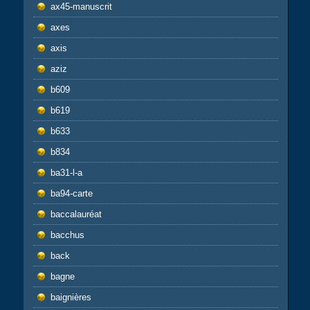
ax45-manuscrit
axes
axis
aziz
b609
b619
b633
b834
ba31-l-a
ba94-carte
baccalauréat
bacchus
back
bagne
baignières