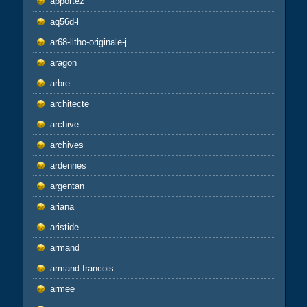
apportez
aq56d-l
ar68-litho-originale-j
aragon
arbre
architecte
archive
archives
ardennes
argentan
ariana
aristide
armand
armand-francois
armee