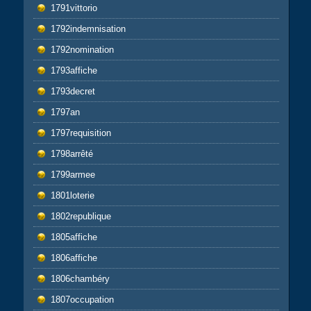
1791vittorio
1792indemnisation
1792nomination
1793affiche
1793decret
1797an
1797requisition
1798arrêté
1799armee
1801loterie
1802republique
1805affiche
1806affiche
1806chambéry
1807occupation