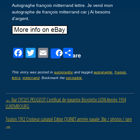
Autograghe françois mitterrand lettre. Je vend mon
autographe de françois mitterrand car j Ai besoins
d’argent.
F
T
E
P
Share
a
wi
m
ar
c
tt
ail
ta
This entry was posted in
autograghe
and tagged
autograghe
,
franois
,
lettre
,
mitterrand
. Bookmark the
permalink
.
e
er
g
b
er
Post navigation
←
Rar CYCLES PEUGEOT Certificat de garantie Bicyclette LION Année 1914
o
LUXEMBOURG
o
Toulon 1912 Croiseur cuirassé Edgar QUINET armée navale 36p / photos / rare
k
→