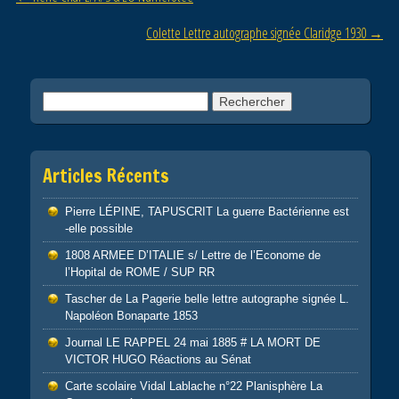
o
o
Colette Lettre autographe signée Claridge 1930
→
k
Rechercher :
Articles Récents
Pierre LÉPINE, TAPUSCRIT La guerre Bactérienne est
-elle possible
1808 ARMEE D’ITALIE s/ Lettre de l’Econome de
l’Hopital de ROME / SUP RR
Tascher de La Pagerie belle lettre autographe signée L.
Napoléon Bonaparte 1853
Journal LE RAPPEL 24 mai 1885 # LA MORT DE
VICTOR HUGO Réactions au Sénat
Carte scolaire Vidal Lablache n°22 Planisphère La