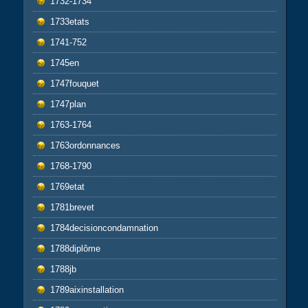
1732-1734
1733etats
1741-752
1745en
1747fouquet
1747plan
1763-1764
1763ordonnances
1768-1790
1769etat
1781brevet
1784decisioncondamnation
1788diplôme
1788jb
1789aixinstallation