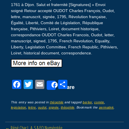
1761 à Dijon. Salut et fraternité [Signatures] » Envoi
soigné Retour accepté OUDOT Charles François, Oudot,
lettre, manuscrit, signée, 1795, Révolution française,
Égalité, Liberté, Comité de Législation, République
française, Pithiviers, Loiret, document historique,
correspondance OUDOT Charles Francois, Oudot, letter,
manuscript, signed, 1795, French Revolution, Equality,
Liberty, Legislation Committee, French Republic, Pithiviers,
Loiret, historical document, correspondence.
F
T
E
P
Share
a
wi
m
ar
c
tt
ail
ta
This entry was posted in
théophile
and tagged
berlier
,
comite
,
legislation
,
lettre
,
oudot
,
signée
,
théophile
. Bookmark the
permalink
.
e
er
g
b
er
Post navigation
←
Réné Char L. A. S & EO Numérotée