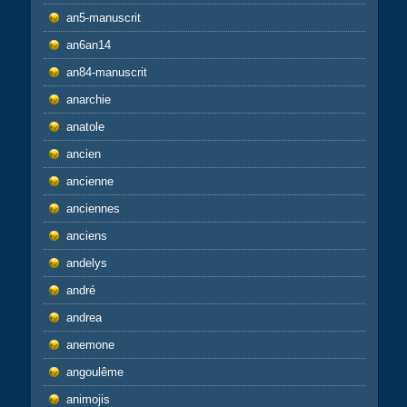
an5-manuscrit
an6an14
an84-manuscrit
anarchie
anatole
ancien
ancienne
anciennes
anciens
andelys
andré
andrea
anemone
angoulême
animojis