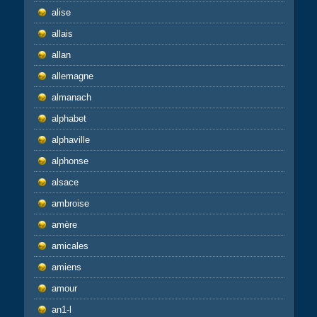
alise
allais
allan
allemagne
almanach
alphabet
alphaville
alphonse
alsace
ambroise
amère
amicales
amiens
amour
an1-l