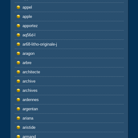
appel
apple
apportez
aq56d-l
ar68-litho-originale-j
aragon
arbre
architecte
archive
archives
ardennes
argentan
ariana
aristide
armand