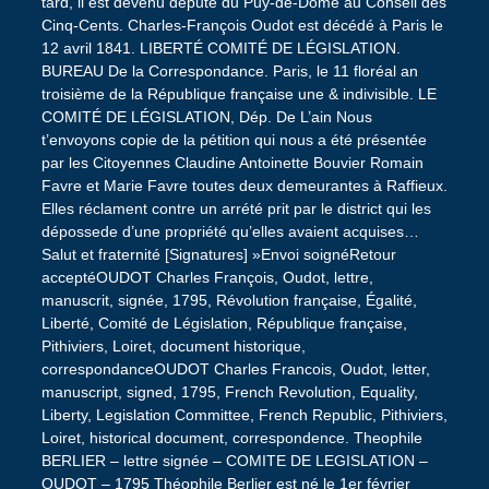
tard, il est devenu député du Puy-de-Dôme au Conseil des
Cinq-Cents. Charles-François Oudot est décédé à Paris le
12 avril 1841. LIBERTÉ COMITÉ DE LÉGISLATION.
BUREAU De la Correspondance. Paris, le 11 floréal an
troisième de la République française une & indivisible. LE
COMITÉ DE LÉGISLATION, Dép. De L’ain Nous
t’envoyons copie de la pétition qui nous a été présentée
par les Citoyennes Claudine Antoinette Bouvier Romain
Favre et Marie Favre toutes deux demeurantes à Raffieux.
Elles réclament contre un arrété prit par le district qui les
dépossede d’une propriété qu’elles avaient acquises…
Salut et fraternité [Signatures] »Envoi soignéRetour
acceptéOUDOT Charles François, Oudot, lettre,
manuscrit, signée, 1795, Révolution française, Égalité,
Liberté, Comité de Législation, République française,
Pithiviers, Loiret, document historique,
correspondanceOUDOT Charles Francois, Oudot, letter,
manuscript, signed, 1795, French Revolution, Equality,
Liberty, Legislation Committee, French Republic, Pithiviers,
Loiret, historical document, correspondence. Theophile
BERLIER – lettre signée – COMITE DE LEGISLATION –
OUDOT – 1795 Théophile Berlier est né le 1er février