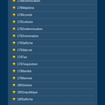
1789convocation
1789diplôme
1790comté
1791vittorio
1792indemnisation
1792nomination
1793affiche
1793decret
1797an
1797requisition
1798arrêté
1799armee
1801loterie
1802republique
1805affiche