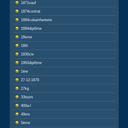
1871sauf
1874contrat
1894cubainfanterie
1894diplôme
18eme
18th
1930cie
1950diplôme
1ère
27-12-1870
27kg
33tours
400a-l
49ers
5ème