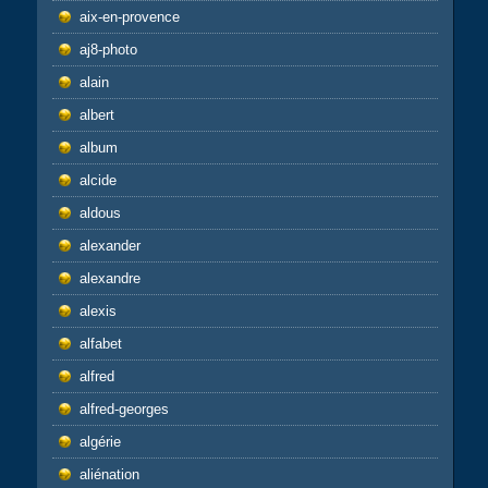
aix-en-provence
aj8-photo
alain
albert
album
alcide
aldous
alexander
alexandre
alexis
alfabet
alfred
alfred-georges
algérie
aliénation