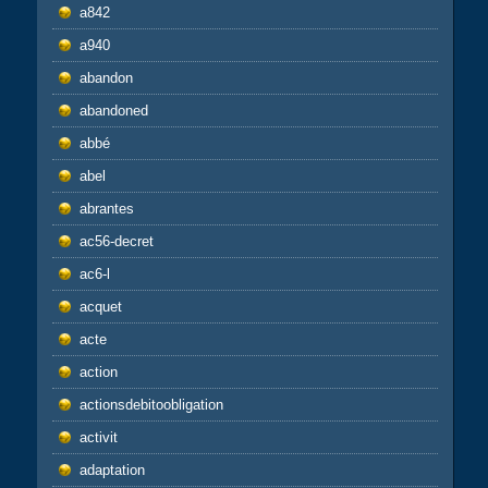
a842
a940
abandon
abandoned
abbé
abel
abrantes
ac56-decret
ac6-l
acquet
acte
action
actionsdebitoobligation
activit
adaptation