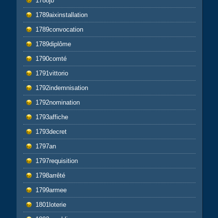
1788jb
1789aixinstallation
1789convocation
1789diplôme
1790comté
1791vittorio
1792indemnisation
1792nomination
1793affiche
1793decret
1797an
1797requisition
1798arrêté
1799armee
1801loterie