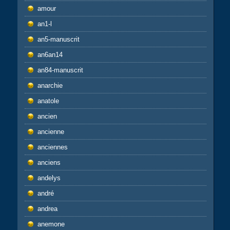
amour
an1-l
an5-manuscrit
an6an14
an84-manuscrit
anarchie
anatole
ancien
ancienne
anciennes
anciens
andelys
andré
andrea
anemone