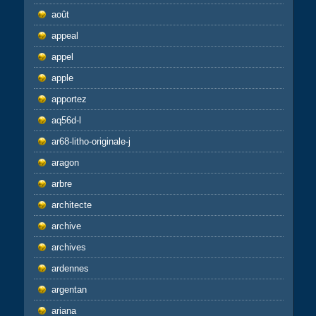
août
appeal
appel
apple
apportez
aq56d-l
ar68-litho-originale-j
aragon
arbre
architecte
archive
archives
ardennes
argentan
ariana