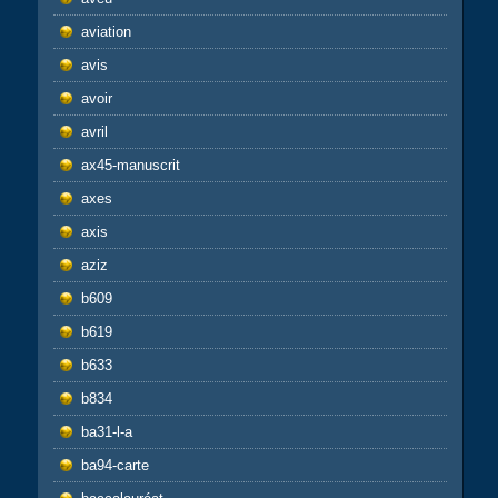
aviation
avis
avoir
avril
ax45-manuscrit
axes
axis
aziz
b609
b619
b633
b834
ba31-l-a
ba94-carte