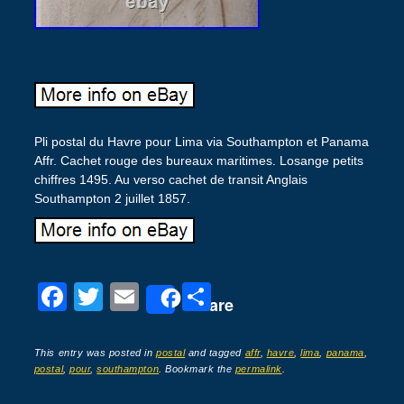
Pli postal du Havre pour Lima via Southampton et Panama
Affr. Cachet rouge des bureaux maritimes. Losange petits
chiffres 1495. Au verso cachet de transit Anglais
Southampton 2 juillet 1857.
F
T
E
P
Share
a
wi
m
ar
c
tt
ail
ta
This entry was posted in
postal
and tagged
affr
,
havre
,
lima
,
panama
,
postal
,
pour
,
southampton
. Bookmark the
permalink
.
e
er
g