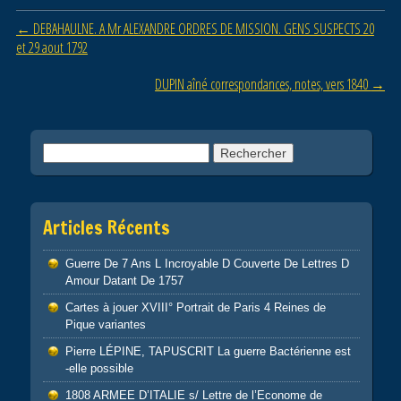
b
er
Post navigation
←
DEBAHAULNE. A Mr ALEXANDRE ORDRES DE MISSION. GENS SUSPECTS 20
o
et 29 aout 1792
o
DUPIN aîné correspondances, notes, vers 1840
→
k
Rechercher :
Articles Récents
Guerre De 7 Ans L Incroyable D Couverte De Lettres D
Amour Datant De 1757
Cartes à jouer XVIII° Portrait de Paris 4 Reines de
Pique variantes
Pierre LÉPINE, TAPUSCRIT La guerre Bactérienne est
-elle possible
1808 ARMEE D’ITALIE s/ Lettre de l’Econome de