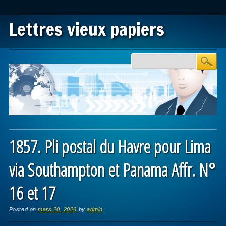
Lettres vieux papiers
Main menu
Skip to content
1857. Pli postal du Havre pour Lima
via Southampton et Panama Affr. N°
16 et 17
Posted on
mars 20, 2026
by
admin