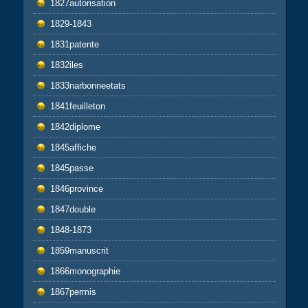
1827autorisation
1829-1843
1831patente
1832iles
1833narbonneetats
1841feuilleton
1842diplome
1845affiche
1845passe
1846province
1847double
1848-1873
1859manuscrit
1866monographie
1867permis