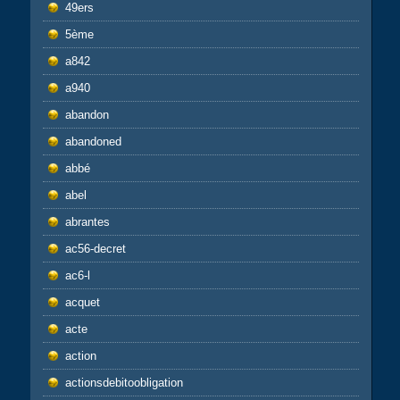
49ers
5ème
a842
a940
abandon
abandoned
abbé
abel
abrantes
ac56-decret
ac6-l
acquet
acte
action
actionsdebitoobligation