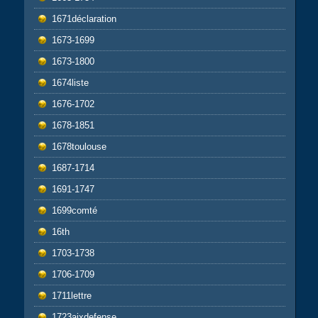
1671déclaration
1673-1699
1673-1800
1674liste
1676-1702
1678-1851
1678toulouse
1687-1714
1691-1747
1699comté
16th
1703-1738
1706-1709
1711lettre
1723aixdefense