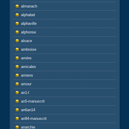
almanach
alphabet
alphaville
alphonse
alsace
ambroise
amère
amicales
amiens
amour
an1-l
an5-manuscrit
an6an14
an84-manuscrit
anarchie