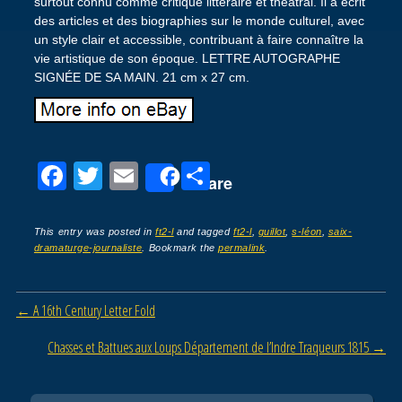
surtout connu comme critique littéraire et théâtral. Il a écrit
des articles et des biographies sur le monde culturel, avec
un style clair et accessible, contribuant à faire connaître la
vie artistique de son époque. LETTRE AUTOGRAPHE
SIGNÉE DE SA MAIN. 21 cm x 27 cm.
F
T
E
P
Share
a
wi
m
ar
c
tt
ail
ta
This entry was posted in
ft2-l
and tagged
ft2-l
,
guillot
,
s-léon
,
saix-
dramaturge-journaliste
. Bookmark the
permalink
.
e
er
g
b
er
Post navigation
←
A 16th Century Letter Fold
o
o
Chasses et Battues aux Loups Département de l’Indre Traqueurs 1815
→
k