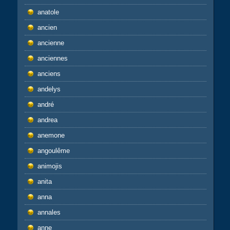
anatole
ancien
ancienne
anciennes
anciens
andelys
andré
andrea
anemone
angoulême
animojis
anita
anna
annales
anne