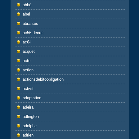
abbé
abel
abrantes
ac56-decret
ac6-l
acquet
acte
action
actionsdebitoobligation
activit
adaptation
adeira
adlington
adolphe
adrien