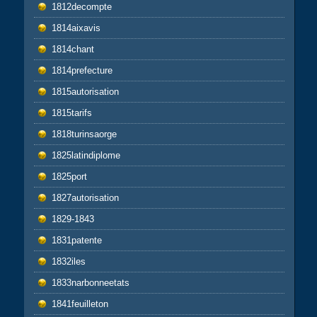
1812decompte
1814aixavis
1814chant
1814prefecture
1815autorisation
1815tarifs
1818turinsaorge
1825latindiplome
1825port
1827autorisation
1829-1843
1831patente
1832iles
1833narbonneetats
1841feuilleton