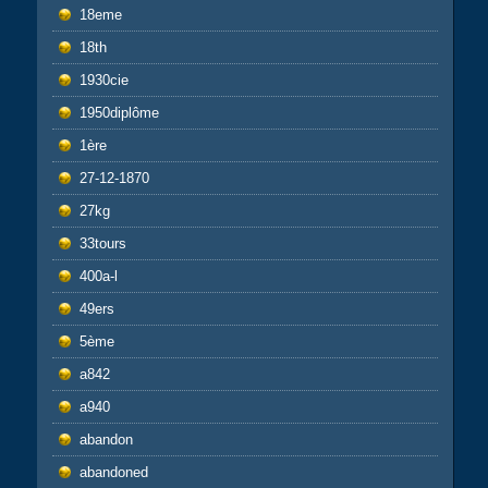
18eme
18th
1930cie
1950diplôme
1ère
27-12-1870
27kg
33tours
400a-l
49ers
5ème
a842
a940
abandon
abandoned