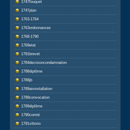
1747fouquet
1747plan
1763-1764
1763ordonnances
1768-1790
1769etat
1781brevet
1784decisioncondamnation
1788diplôme
1788jb
1789aixinstallation
1789convocation
1789diplôme
1790comté
1791vittorio