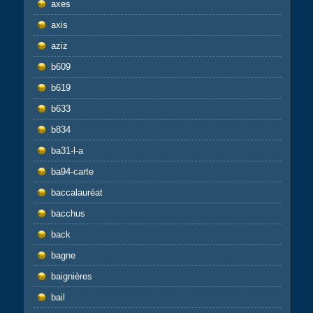
axes
axis
aziz
b609
b619
b633
b834
ba31-l-a
ba94-carte
baccalauréat
bacchus
back
bagne
baignières
bail