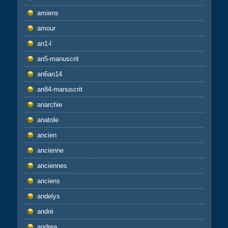
amiens
amour
an1-l
an5-manuscrit
an6an14
an84-manuscrit
anarchie
anatole
ancien
ancienne
anciennes
anciens
andelys
andré
andrea