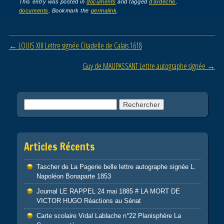
c
tt
ail
ta
This entry was posted in
documents
and tagged
d'ardeche
,
documents
. Bookmark the
permalink
.
e
er
g
b
er
Post navigation
←
LOUIS XIII Lettre signée Citadelle de Calais 1618
o
o
Guy de MAUPASSANT Lettre autographe signée
→
k
Rechercher :
Articles Récents
Tascher de La Pagerie belle lettre autographe signée L.
Napoléon Bonaparte 1853
Journal LE RAPPEL 24 mai 1885 # LA MORT DE
VICTOR HUGO Réactions au Sénat
Carte scolaire Vidal Lablache n°22 Planisphère La