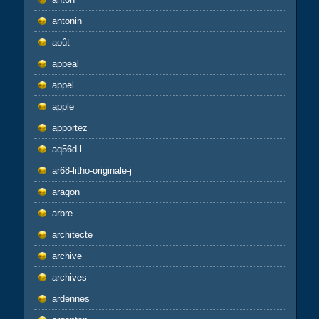
antonin
août
appeal
appel
apple
apportez
aq56d-l
ar68-litho-originale-j
aragon
arbre
architecte
archive
archives
ardennes