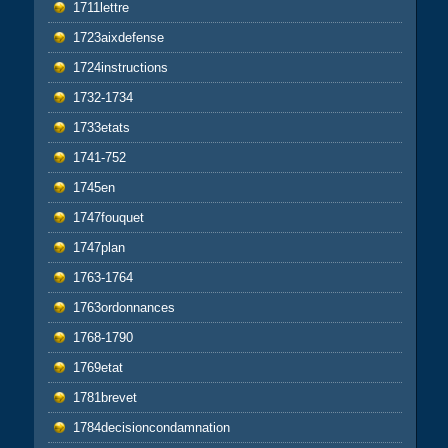
1711lettre
1723aixdefense
1724instructions
1732-1734
1733etats
1741-752
1745en
1747fouquet
1747plan
1763-1764
1763ordonnances
1768-1790
1769etat
1781brevet
1784decisioncondamnation