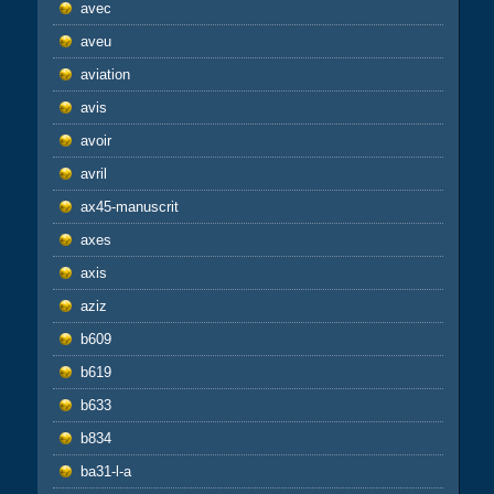
avec
aveu
aviation
avis
avoir
avril
ax45-manuscrit
axes
axis
aziz
b609
b619
b633
b834
ba31-l-a