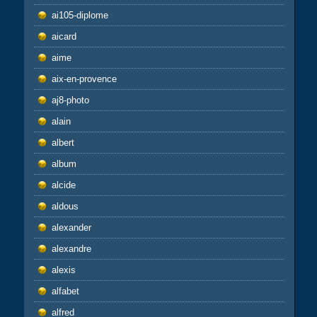
ai105-diplome
aicard
aime
aix-en-provence
aj8-photo
alain
albert
album
alcide
aldous
alexander
alexandre
alexis
alfabet
alfred