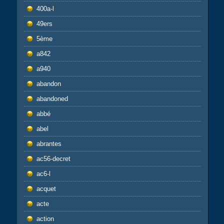
400a-l
49ers
5ème
a842
a940
abandon
abandoned
abbé
abel
abrantes
ac56-decret
ac6-l
acquet
acte
action