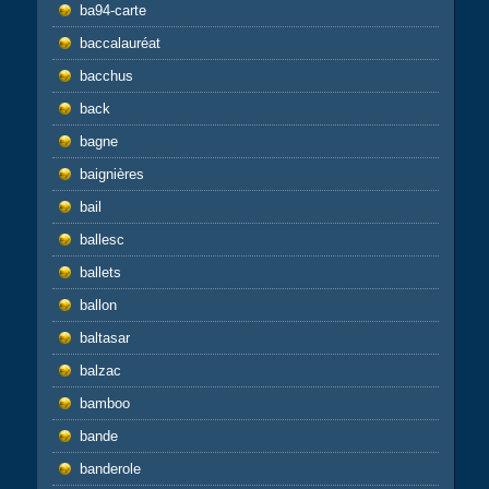
ba94-carte
baccalauréat
bacchus
back
bagne
baignières
bail
ballesc
ballets
ballon
baltasar
balzac
bamboo
bande
banderole