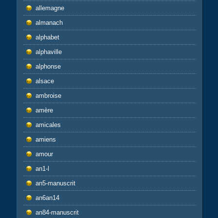
allemagne
almanach
alphabet
alphaville
alphonse
alsace
ambroise
amère
amicales
amiens
amour
an1-l
an5-manuscrit
an6an14
an84-manuscrit