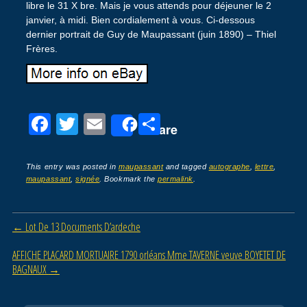
libre le 31 X bre. Mais je vous attends pour déjeuner le 2
janvier, à midi. Bien cordialement à vous. Ci-dessous
dernier portrait de Guy de Maupassant (juin 1890) – Thiel
Frères.
F
T
E
P
Share
a
wi
m
ar
c
tt
ail
ta
This entry was posted in
maupassant
and tagged
autographe
,
lettre
,
maupassant
,
signée
. Bookmark the
permalink
.
e
er
g
b
er
Post navigation
←
Lot De 13 Documents D’ardeche
o
o
AFFICHE PLACARD MORTUAIRE 1790 orléans Mme TAVERNE veuve BOYETET DE
BAGNAUX
→
k