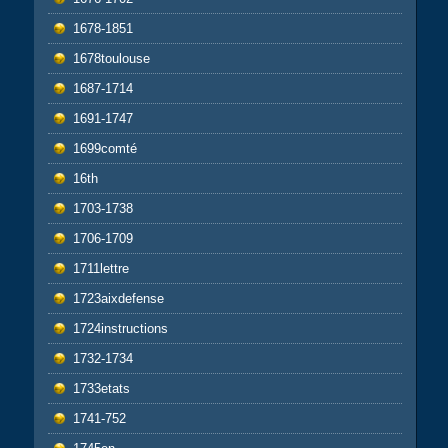
1678-1851
1678toulouse
1687-1714
1691-1747
1699comté
16th
1703-1738
1706-1709
1711lettre
1723aixdefense
1724instructions
1732-1734
1733etats
1741-752