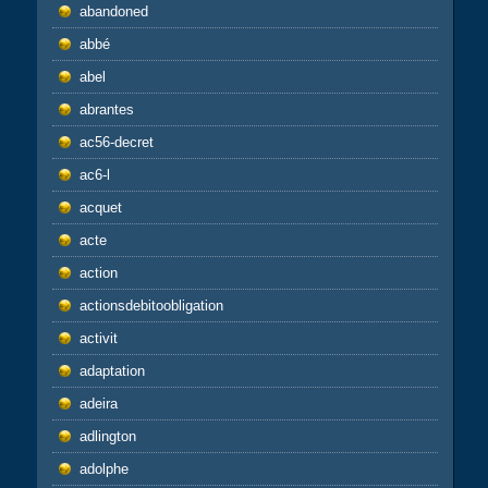
abandoned
abbé
abel
abrantes
ac56-decret
ac6-l
acquet
acte
action
actionsdebitoobligation
activit
adaptation
adeira
adlington
adolphe