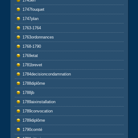
1745en
1747fouquet
1747plan
1763-1764
1763ordonnances
1768-1790
1769etat
1781brevet
1784decisioncondamnation
1788diplôme
1788jb
1789aixinstallation
1789convocation
1789diplôme
1790comté