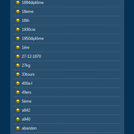
1894diplôme
18eme
18th
1930cie
1950diplôme
1ère
27-12-1870
27kg
33tours
400a-l
49ers
5ème
a842
a940
abandon