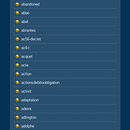
abandoned
abbé
abel
abrantes
ac56-decret
ac6-l
acquet
acte
action
actionsdebitoobligation
activit
adaptation
adeira
adlington
adolphe