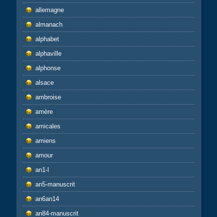
allemagne
almanach
alphabet
alphaville
alphonse
alsace
ambroise
amère
amicales
amiens
amour
an1-l
an5-manuscrit
an6an14
an84-manuscrit