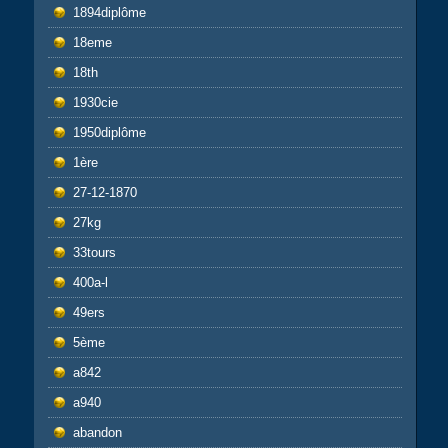
1894diplôme
18eme
18th
1930cie
1950diplôme
1ère
27-12-1870
27kg
33tours
400a-l
49ers
5ème
a842
a940
abandon