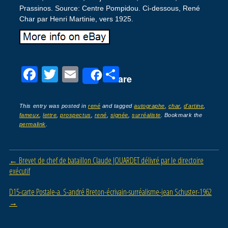
Prassinos. Source: Centre Pompidou. Ci-dessous, René
Char par Henri Martinie, vers 1925.
F
T
E
P
Share
a
wi
m
ar
c
tt
ail
ta
This entry was posted in
rené
and tagged
autographe
,
char
,
d'artine
,
fameux
,
lettre
,
prospectus
,
rené
,
signée
,
surréaliste
. Bookmark the
e
er
g
permalink
.
b
er
o
Post navigation
←
Brevet de chef de bataillon Claude JOUARDET délivré par le directoire
o
exécutif
k
D15-carte Postale-a. S-andré Breton-écrivain-surréalisme-jean Schuster-1962
→