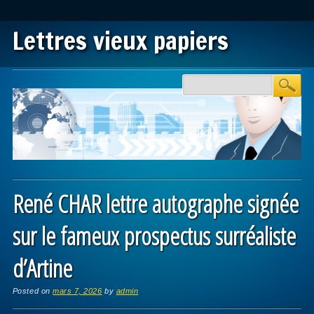
Lettres vieux papiers
Main menu
Skip to content
René CHAR lettre autographe signée
sur le fameux prospectus surréaliste
d’Artine
Posted on
mars 7, 2026
by
admin