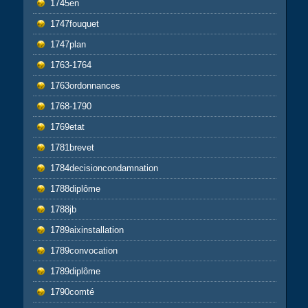
1745en
1747fouquet
1747plan
1763-1764
1763ordonnances
1768-1790
1769etat
1781brevet
1784decisioncondamnation
1788diplôme
1788jb
1789aixinstallation
1789convocation
1789diplôme
1790comté