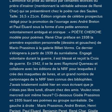
L’annonce fut prise au sérieux par certaines lectrices du
prière d’insérer (mentionnant la véritable adresse de René
Char) qui se présentèrent chez le poète rue des Saules.
Taille: 16,5 x 21cm. Édition originale de célèbre prospectus
rédigé pour la promotion de l’ouvrage avec André Breton
et Paul Éluard sous la forme d’une petite annonce
volontairement ambiguë et onirique : « POÈTE CHERCHE
modèle pour poèmes. René Char préface en 1938 la
première exposition personnelle (dessins et gouaches) de
Mario Prassinos à la galerie Billiet-Vorms. Ce dernier
s’éloignera à partir de 1939 du surréalisme. Engagé
volontaire durant la guerre, il est blessé et reçoit la Croix
de guerre. En 1942, il se lie avec Raymond Queneau et
collabore avec les éditions de la NRF pour lesquelles il
crée des maquettes de livres, et un grand nombre de
cartonnages de la NRF bien connus des bibliophiles.
J’avais totalement oublié hier en vous écrivant que je
n’étais pas libre lundi, dînant chez des amis. Voulez-vous
mercredi soir même heure? Ci-dessous Gisèle Prassinos
en 1935 lisant ses poèmes au groupe surréaliste. De
gauche à droite : Mario Prassinos, André Breton, Henri
Parisot, Paul Eluard, Benjamin Peret, René Char, Gisèle