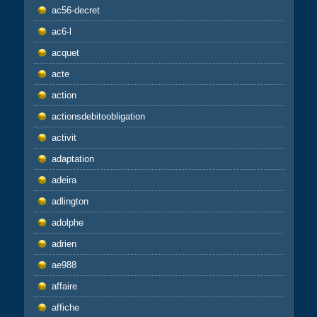
ac56-decret
ac6-l
acquet
acte
action
actionsdebitoobligation
activit
adaptation
adeira
adlington
adolphe
adrien
ae988
affaire
affiche