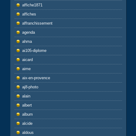
affiche1871
affiches
affranchissement
agenda
ahma
ai105-diplome
aicard
aime
aix-en-provence
aj8-photo
alain
albert
album
alcide
aldous