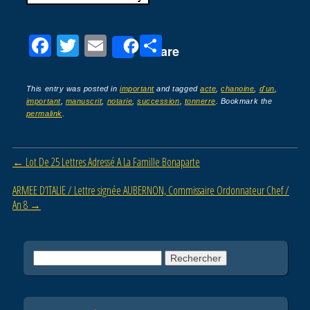
F
T
E
P
Share
a
wi
m
ar
c
tt
ail
ta
This entry was posted in
important
and tagged
acte
,
chanoine
,
d'un
,
important
,
manuscrit
,
notarie
,
succession
,
tonnerre
. Bookmark the
e
er
g
permalink
.
b
er
o
Post navigation
←
Lot De 25 Lettres Adressé A La Famille Bonaparte
o
ARMEE D’ITALIE / Lettre signée AUBERNON, Commissaire Ordonnateur Chef /
k
An 8
→
Rechercher :