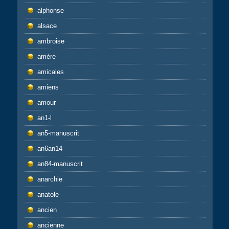
alphonse
alsace
ambroise
amère
amicales
amiens
amour
an1-l
an5-manuscrit
an6an14
an84-manuscrit
anarchie
anatole
ancien
ancienne