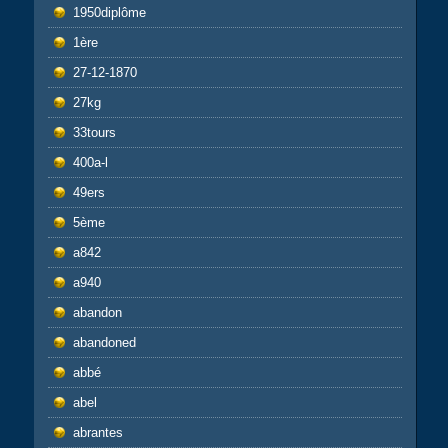
1950diplôme
1ère
27-12-1870
27kg
33tours
400a-l
49ers
5ème
a842
a940
abandon
abandoned
abbé
abel
abrantes