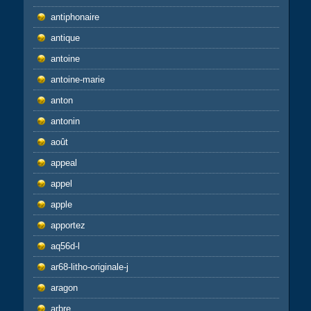
antiphonaire
antique
antoine
antoine-marie
anton
antonin
août
appeal
appel
apple
apportez
aq56d-l
ar68-litho-originale-j
aragon
arbre