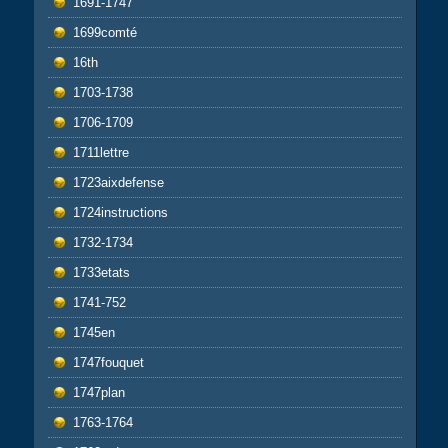
1691-1747
1699comté
16th
1703-1738
1706-1709
1711lettre
1723aixdefense
1724instructions
1732-1734
1733etats
1741-752
1745en
1747fouquet
1747plan
1763-1764