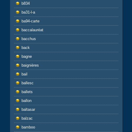
b834
ba31-l-a
ba94-carte
baccalauréat
bacchus
back
bagne
baignières
bail
ballesc
ballets
ballon
baltasar
balzac
bamboo