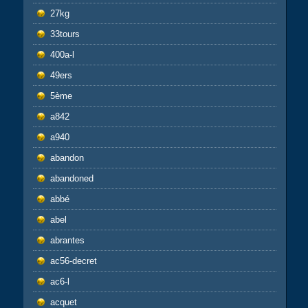
27kg
33tours
400a-l
49ers
5ème
a842
a940
abandon
abandoned
abbé
abel
abrantes
ac56-decret
ac6-l
acquet