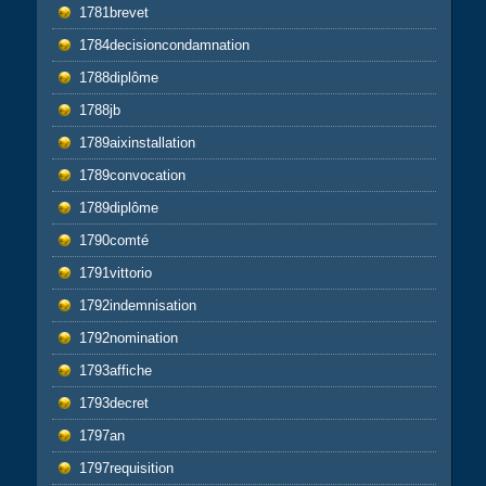
1781brevet
1784decisioncondamnation
1788diplôme
1788jb
1789aixinstallation
1789convocation
1789diplôme
1790comté
1791vittorio
1792indemnisation
1792nomination
1793affiche
1793decret
1797an
1797requisition