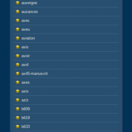
auvergne
auzances
avec
aveu
aviation
avis
avoir
avril
ax45-manuscrit
axes
axis
aziz
b609
b619
b633