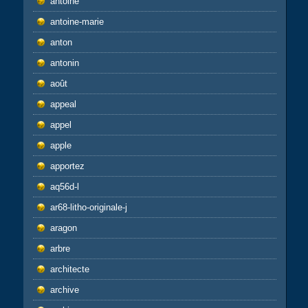
antoine
antoine-marie
anton
antonin
août
appeal
appel
apple
apportez
aq56d-l
ar68-litho-originale-j
aragon
arbre
architecte
archive