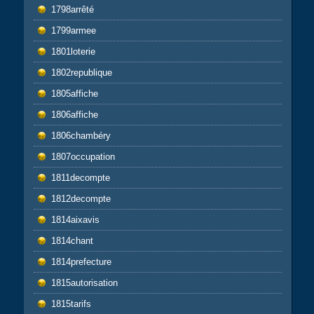
1798arrêté
1799armee
1801loterie
1802republique
1805affiche
1806affiche
1806chambéry
1807occupation
1811decompte
1812decompte
1814aixavis
1814chant
1814prefecture
1815autorisation
1815tarifs