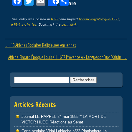
F
T
E
P
Share
a
wi
m
ar
c
tt
ail
ta
This entry was posted in
fr76-l
and tagged
boreux-égyptologue-1927
,
fr76-l
,
s-charles
. Bookmark the
permalink
.
e
er
g
b
er
Post navigation
←
13 Affiches Scolaires Religieuses Anciennes
o
o
Affiche Placard Époque Louis XIII 1637 Provence Aix Languedoc Duc D’aluin
→
k
Rechercher :
Articles Récents
Journal LE RAPPEL 24 mai 1885 # LA MORT DE
VICTOR HUGO Réactions au Sénat
Carte scolaire Vidal Lablache n°22 Planisphère La