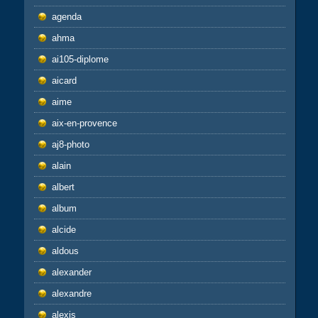
agenda
ahma
ai105-diplome
aicard
aime
aix-en-provence
aj8-photo
alain
albert
album
alcide
aldous
alexander
alexandre
alexis