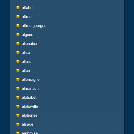
alfabet
alfred
alfred-georges
algérie
aliénation
alise
allais
allan
allemagne
almanach
alphabet
alphaville
alphonse
alsace
ambroise