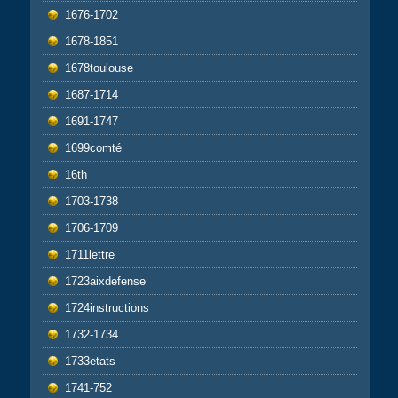
1676-1702
1678-1851
1678toulouse
1687-1714
1691-1747
1699comté
16th
1703-1738
1706-1709
1711lettre
1723aixdefense
1724instructions
1732-1734
1733etats
1741-752