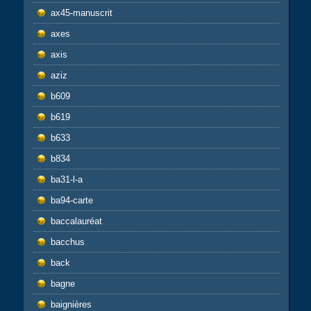
ax45-manuscrit
axes
axis
aziz
b609
b619
b633
b834
ba31-l-a
ba94-carte
baccalauréat
bacchus
back
bagne
baignières