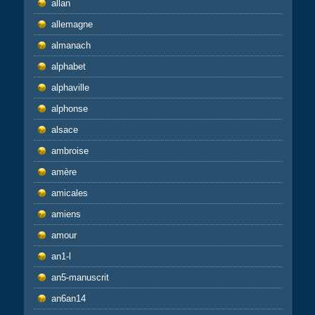
allan
allemagne
almanach
alphabet
alphaville
alphonse
alsace
ambroise
amère
amicales
amiens
amour
an1-l
an5-manuscrit
an6an14