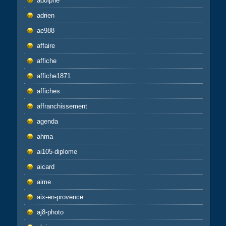
adolphe
adrien
ae988
affaire
affiche
affiche1871
affiches
affranchissement
agenda
ahma
ai105-diplome
aicard
aime
aix-en-provence
aj8-photo