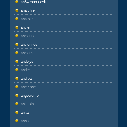
an84-manuscrit
anarchie
anatole
ancien
ancienne
anciennes
anciens
andelys
andré
andrea
anemone
angoulême
animojis
anita
anna