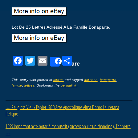
Lot De 25 Lettres Adressé A La Famille Bonaparte.
F
T
E
P
Share
a
wi
m
ar
c
tt
ail
ta
This entry was posted in
lettres
and tagged
adresse
,
bonaparte
,
famille
,
lettres
. Bookmark the
permalink
.
e
er
g
b
er
Post navigation
←
Religiosa Vieux Papier 1823 Acte Apostolique Alma Domo Lauretana
o
Relique
o
1699 Important acte notarié manuscrit (succession c d’un chanoine), Tonnerre
k
→