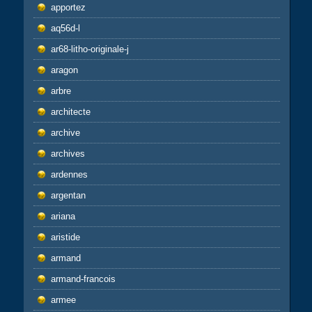
apportez
aq56d-l
ar68-litho-originale-j
aragon
arbre
architecte
archive
archives
ardennes
argentan
ariana
aristide
armand
armand-francois
armee