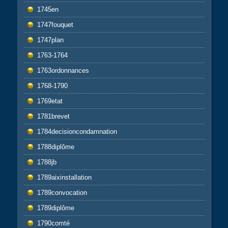
1745en
1747fouquet
1747plan
1763-1764
1763ordonnances
1768-1790
1769etat
1781brevet
1784decisioncondamnation
1788diplôme
1788jb
1789aixinstallation
1789convocation
1789diplôme
1790comté