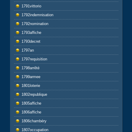
1791vittorio
1792indemnisation
1792nomination
1793affiche
1793decret
1797an
1797requisition
1798arrêté
1799armee
1801loterie
1802republique
1805affiche
1806affiche
1806chambéry
1807occupation