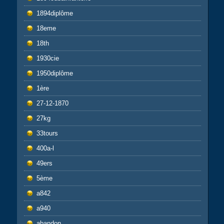
1894diplôme
18eme
18th
1930cie
1950diplôme
1ère
27-12-1870
27kg
33tours
400a-l
49ers
5ème
a842
a940
abandon