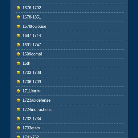
1676-1702
1678-1851
1678toulouse
1687-1714
1691-1747
1699comté
16th
1703-1738
1706-1709
1711lettre
1723aixdefense
1724instructions
1732-1734
1733etats
1741-752