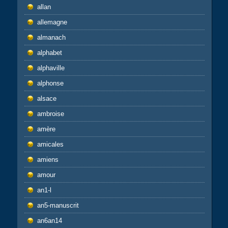
allan
allemagne
almanach
alphabet
alphaville
alphonse
alsace
ambroise
amère
amicales
amiens
amour
an1-l
an5-manuscrit
an6an14