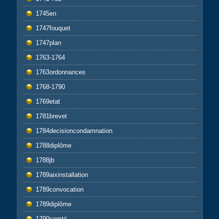
1745en
1747fouquet
1747plan
1763-1764
1763ordonnances
1768-1790
1769etat
1781brevet
1784decisioncondamnation
1788diplôme
1788jb
1789aixinstallation
1789convocation
1789diplôme
1790comté