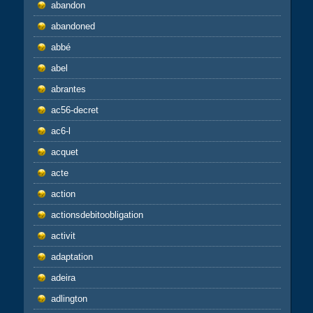
abandon
abandoned
abbé
abel
abrantes
ac56-decret
ac6-l
acquet
acte
action
actionsdebitoobligation
activit
adaptation
adeira
adlington