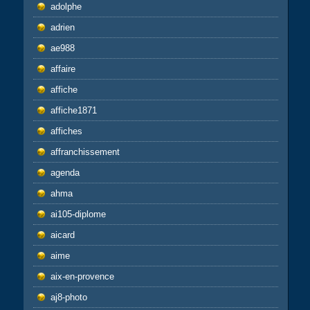
adolphe
adrien
ae988
affaire
affiche
affiche1871
affiches
affranchissement
agenda
ahma
ai105-diplome
aicard
aime
aix-en-provence
aj8-photo