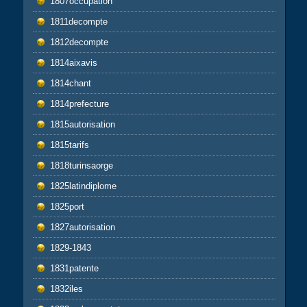
1807occupation
1811decompte
1812decompte
1814aixavis
1814chant
1814prefecture
1815autorisation
1815tarifs
1818turinsaorge
1825latindiplome
1825port
1827autorisation
1829-1843
1831patente
1832iles