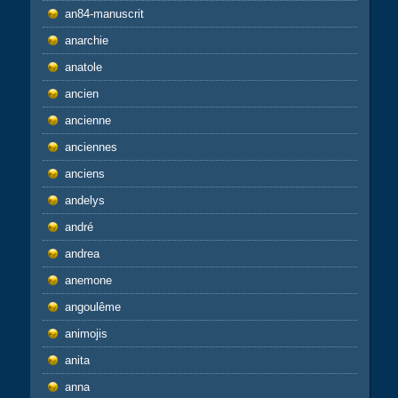
an84-manuscrit
anarchie
anatole
ancien
ancienne
anciennes
anciens
andelys
andré
andrea
anemone
angoulême
animojis
anita
anna