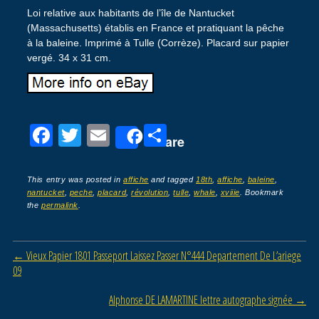
Loi relative aux habitants de l’île de Nantucket
(Massachusetts) établis en France et pratiquant la pêche
à la baleine. Imprimé à Tulle (Corrèze). Placard sur papier
vergé. 34 x 31 cm.
F
T
E
P
Share
a
wi
m
ar
c
tt
ail
ta
This entry was posted in
affiche
and tagged
18th
,
affiche
,
baleine
,
nantucket
,
peche
,
placard
,
révolution
,
tulle
,
whale
,
xviiie
. Bookmark
e
er
g
the
permalink
.
b
er
o
Post navigation
←
Vieux Papier 1801 Passeport Laissez Passer N°444 Departement De L’ariege
o
09
k
Alphonse DE LAMARTINE lettre autographe signée
→