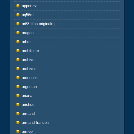
apportez
aq56d-l
ar68-litho-originale-j
aragon
arbre
architecte
archive
archives
ardennes
argentan
ariana
aristide
armand
armand-francois
armee