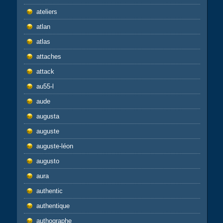
ateliers
atlan
atlas
attaches
attack
au55-l
aude
augusta
auguste
auguste-léon
augusto
aura
authentic
authentique
authographe