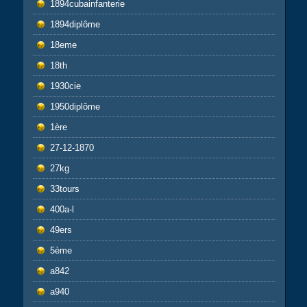
1894cubainfanterie
1894diplôme
18eme
18th
1930cie
1950diplôme
1ère
27-12-1870
27kg
33tours
400a-l
49ers
5ème
a842
a940