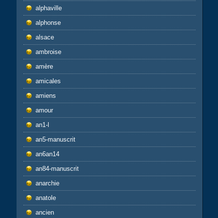
alphaville
alphonse
alsace
ambroise
amère
amicales
amiens
amour
an1-l
an5-manuscrit
an6an14
an84-manuscrit
anarchie
anatole
ancien