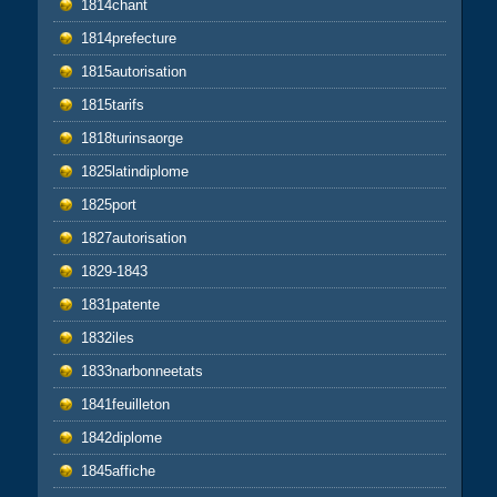
1814chant
1814prefecture
1815autorisation
1815tarifs
1818turinsaorge
1825latindiplome
1825port
1827autorisation
1829-1843
1831patente
1832iles
1833narbonneetats
1841feuilleton
1842diplome
1845affiche