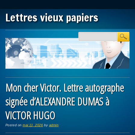
Lettres vieux papiers
Main menu
Skip to content
Mon cher Victor. Lettre autographe
signée d’ALEXANDRE DUMAS à
VICTOR HUGO
Posted on
mai 11, 2026
by
admin