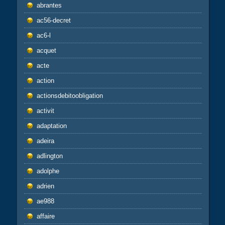
abrantes
ac56-decret
ac6-l
acquet
acte
action
actionsdebitoobligation
activit
adaptation
adeira
adlington
adolphe
adrien
ae988
affaire