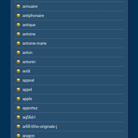
annuaire
antiphonaire
antique
antoine
antoine-marie
anton
antonin
août
appeal
appel
apple
apportez
aq56d-l
ar68-litho-originale-j
aragon