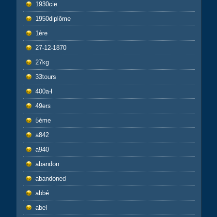
1930cie
1950diplôme
1ère
27-12-1870
27kg
33tours
400a-l
49ers
5ème
a842
a940
abandon
abandoned
abbé
abel