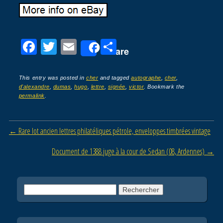
F
T
E
P
Share
a
wi
m
ar
c
tt
ail
ta
This entry was posted in
cher
and tagged
autographe
,
cher
,
d'alexandre
,
dumas
,
hugo
,
lettre
,
signée
,
victor
. Bookmark the
e
er
g
permalink
.
b
er
o
Post navigation
←
Rare lot ancien lettres philatéliques pétrole, enveloppes timbrées vintage
o
Document de 1388 juge à la cour de Sedan (08, Ardennes)
→
k
Rechercher :