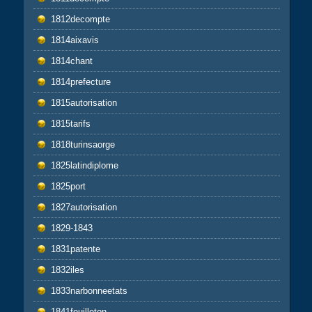
1812decompte
1814aixavis
1814chant
1814prefecture
1815autorisation
1815tarifs
1818turinsaorge
1825latindiplome
1825port
1827autorisation
1829-1843
1831patente
1832iles
1833narbonneetats
1841feuilleton