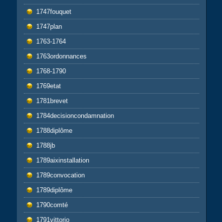
1747fouquet
1747plan
1763-1764
1763ordonnances
1768-1790
1769etat
1781brevet
1784decisioncondamnation
1788diplôme
1788jb
1789aixinstallation
1789convocation
1789diplôme
1790comté
1791vittorio