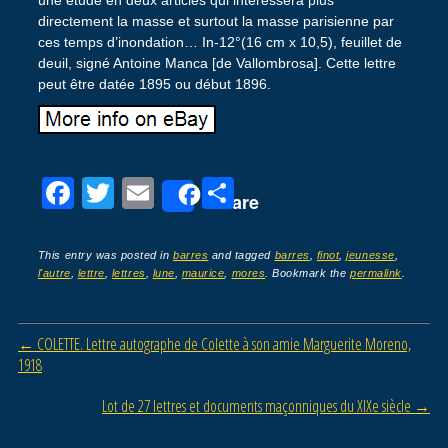
directement la masse et surtout la masse parisienne par
ces temps d’inondation… In-12°(16 cm x 10,5), feuillet de
deuil, signé Antoine Manca [de Vallombrosa]. Cette lettre
peut être datée 1895 ou début 1896.
F
T
E
P
Share
a
wi
m
ar
c
tt
ail
ta
This entry was posted in
barres
and tagged
barres
,
finot
,
jeunesse
,
l'autre
,
lettre
,
lettres
,
lune
,
maurice
,
mores
. Bookmark the
permalink
.
e
er
g
b
er
Post navigation
←
COLETTE. Lettre autographe de Colette à son amie Marguerite Moreno,
o
1918
o
Lot de 27 lettres et documents maçonniques du XIXe siècle
→
k