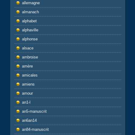
allemagne
almanach
alphabet
alphaville
alphonse
alsace
ambroise
amère
amicales
amiens
amour
an1-l
an5-manuscrit
an6an14
an84-manuscrit