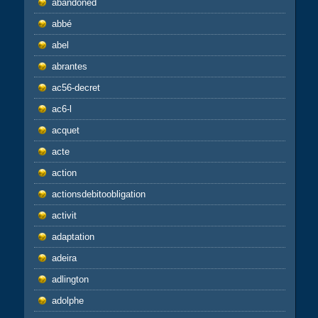
abandoned
abbé
abel
abrantes
ac56-decret
ac6-l
acquet
acte
action
actionsdebitoobligation
activit
adaptation
adeira
adlington
adolphe