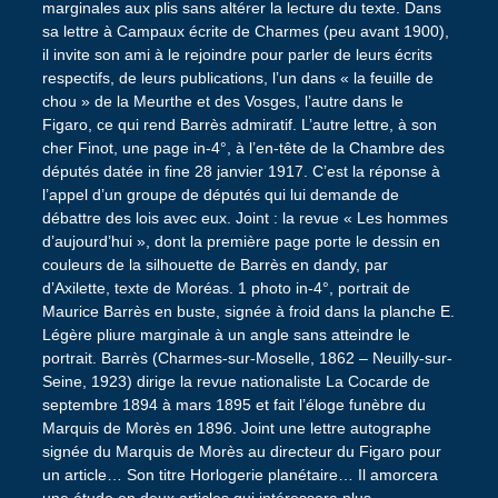
marginales aux plis sans altérer la lecture du texte. Dans
sa lettre à Campaux écrite de Charmes (peu avant 1900),
il invite son ami à le rejoindre pour parler de leurs écrits
respectifs, de leurs publications, l’un dans « la feuille de
chou » de la Meurthe et des Vosges, l’autre dans le
Figaro, ce qui rend Barrès admiratif. L’autre lettre, à son
cher Finot, une page in-4°, à l’en-tête de la Chambre des
députés datée in fine 28 janvier 1917. C’est la réponse à
l’appel d’un groupe de députés qui lui demande de
débattre des lois avec eux. Joint : la revue « Les hommes
d’aujourd’hui », dont la première page porte le dessin en
couleurs de la silhouette de Barrès en dandy, par
d’Axilette, texte de Moréas. 1 photo in-4°, portrait de
Maurice Barrès en buste, signée à froid dans la planche E.
Légère pliure marginale à un angle sans atteindre le
portrait. Barrès (Charmes-sur-Moselle, 1862 – Neuilly-sur-
Seine, 1923) dirige la revue nationaliste La Cocarde de
septembre 1894 à mars 1895 et fait l’éloge funèbre du
Marquis de Morès en 1896. Joint une lettre autographe
signée du Marquis de Morès au directeur du Figaro pour
un article… Son titre Horlogerie planétaire… Il amorcera
une étude en deux articles qui intéressera plus