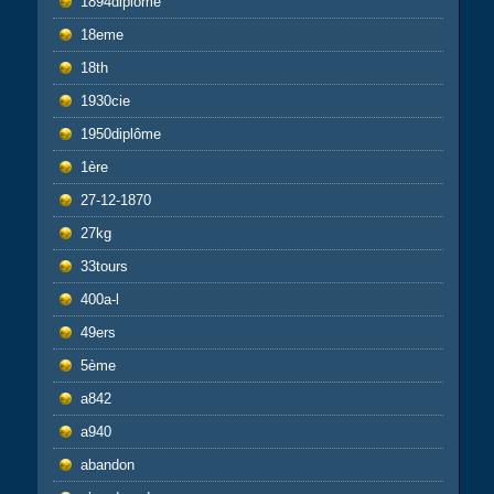
1894diplôme
18eme
18th
1930cie
1950diplôme
1ère
27-12-1870
27kg
33tours
400a-l
49ers
5ème
a842
a940
abandon