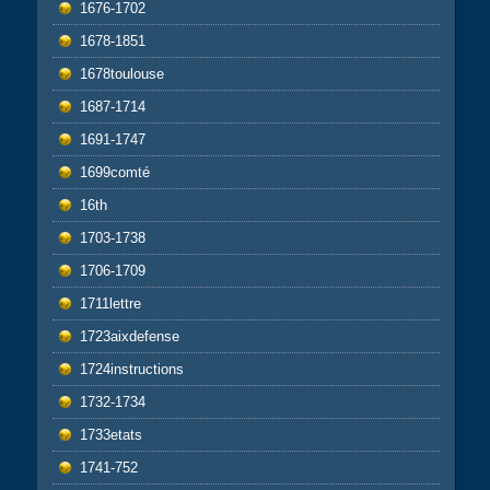
1676-1702
1678-1851
1678toulouse
1687-1714
1691-1747
1699comté
16th
1703-1738
1706-1709
1711lettre
1723aixdefense
1724instructions
1732-1734
1733etats
1741-752