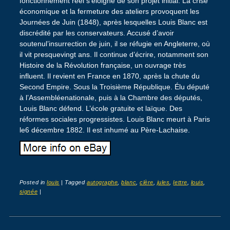
fonctionnement réel s’éloigne de son projet initial. La crise
économique et la fermeture des ateliers provoquent les
Journées de Juin (1848), après lesquelles Louis Blanc est
discrédité par les conservateurs. Accusé d’avoir
soutenul’insurrection de juin, il se réfugie en Angleterre, où
il vit presquevingt ans. Il continue d’écrire, notamment son
Histoire de la Révolution française, un ouvrage très
influent. Il revient en France en 1870, après la chute du
Second Empire. Sous la Troisième République. Élu député
à l’Assembléenationale, puis à la Chambre des députés,
Louis Blanc défend. L’école gratuite et laïque. Des
réformes sociales progressistes. Louis Blanc meurt à Paris
le6 décembre 1882. Il est inhumé au Père-Lachaise.
Posted in
louis
|
Tagged
autographe
,
blanc
,
clère
,
jules
,
lettre
,
louis
,
signée
|
Post navigation