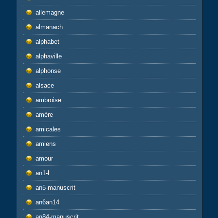
allemagne
almanach
alphabet
alphaville
alphonse
alsace
ambroise
amère
amicales
amiens
amour
an1-l
an5-manuscrit
an6an14
an84-manuscrit