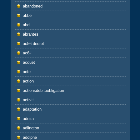
abandoned
abbé
abel
abrantes
ac56-decret
ac6-l
acquet
acte
action
actionsdebitoobligation
activit
adaptation
adeira
adlington
adolphe