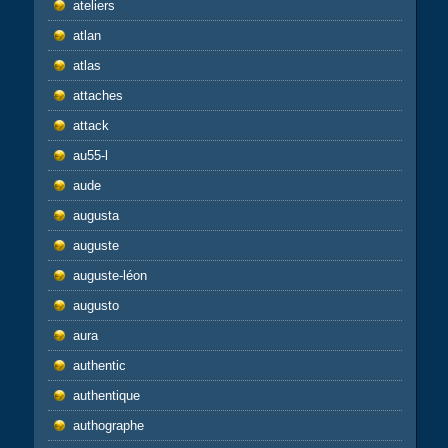
ateliers
atlan
atlas
attaches
attack
au55-l
aude
augusta
auguste
auguste-léon
augusto
aura
authentic
authentique
authographe