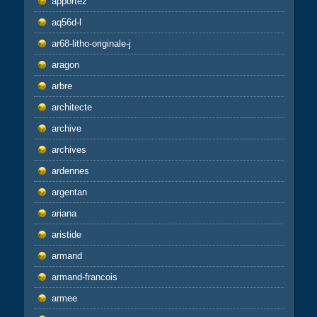
apportez
aq56d-l
ar68-litho-originale-j
aragon
arbre
architecte
archive
archives
ardennes
argentan
ariana
aristide
armand
armand-francois
armee