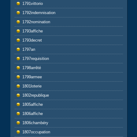
1791vittorio
1792indemnisation
1792nomination
1793affiche
1793decret
1797an
1797requisition
1798arrêté
1799armee
1801loterie
1802republique
1805affiche
1806affiche
1806chambéry
1807occupation