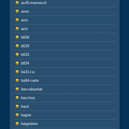
ax45-manuscrit
axes
axis
aziz
b609
b619
b633
b834
ba31-l-a
ba94-carte
baccalauréat
bacchus
back
bagne
baignières