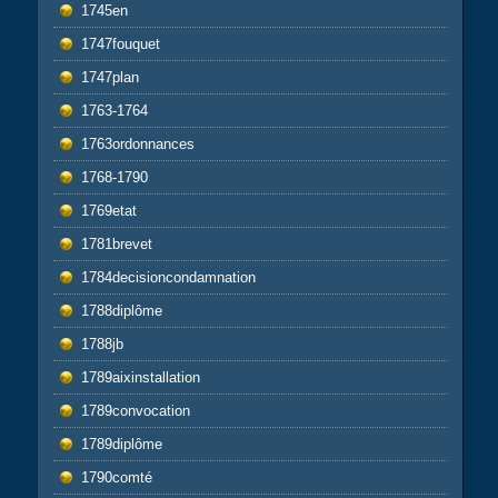
1745en
1747fouquet
1747plan
1763-1764
1763ordonnances
1768-1790
1769etat
1781brevet
1784decisioncondamnation
1788diplôme
1788jb
1789aixinstallation
1789convocation
1789diplôme
1790comté