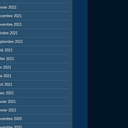
nvier 2022
écembre 2021
ovembre 2021
tobre 2021
eptembre 2021
ût 2021
illet 2021
in 2021
ai 2021
ril 2021
ars 2021
vrier 2021
nvier 2021
écembre 2020
ovembre 2020