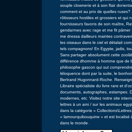
souple clownerie et à son flair dorienta
comment et au prix de quelles ruses? .
rôtisseurs hostiles et grossiers et qui
fournisseurs favoris de son maître, R
gendarmes avec rage et me fit pâmer 
me dressa dailleurs maintes contraven
les oiseaux dans le ciel et détalait 
tels compagnons! En Egypte, jadis, tou
Sans partager absolument cette zoolât
différence dhomme à homme que de b
philosophe gascon qui sut comprendre
léloquence dont par la suite, le bonho
Bertrand Hugonnard-Roche. Renseign
Libraire spécialiste du livre rare et d
documents, autographes, estampes. De
modernes, etc. Visitez notre site inte
lettres à un ami / sur les animaux egyp
dans la catégorie « Collections\Lettres
« lamourquibouquine » et est localisé à
dans le monde.