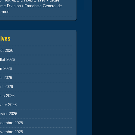
UP ARMEE D’ITALIE 1797 / Lettre
me Division / Franchise General de
Armée
ives
ût 2026
illet 2026
in 2026
ai 2026
ril 2026
ars 2026
vrier 2026
nvier 2026
écembre 2025
ovembre 2025