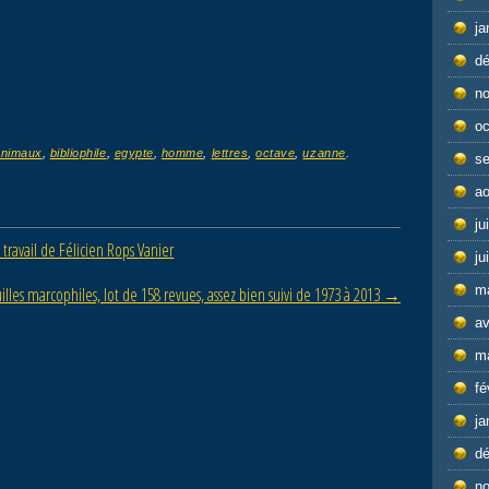
ja
d
n
oc
animaux
,
bibliophile
,
egypte
,
homme
,
lettres
,
octave
,
uzanne
.
s
ao
ju
 travail de Félicien Rops Vanier
ju
m
uilles marcophiles, lot de 158 revues, assez bien suivi de 1973 à 2013
→
av
m
fé
ja
d
n