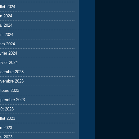
illet 2024
in 2024
ai 2024
ril 2024
ars 2024
vrier 2024
nvier 2024
écembre 2023
ovembre 2023
tobre 2023
eptembre 2023
ût 2023
illet 2023
in 2023
ai 2023