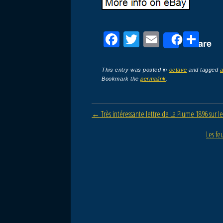
F
T
E
P
Share
a
wi
m
ar
c
tt
ail
ta
This entry was posted in
octave
and tagged
Bookmark the
permalink
.
e
er
g
b
er
Post navigation
←
Très intéressante lettre de La Plume 1896 sur le
o
o
Les fe
k