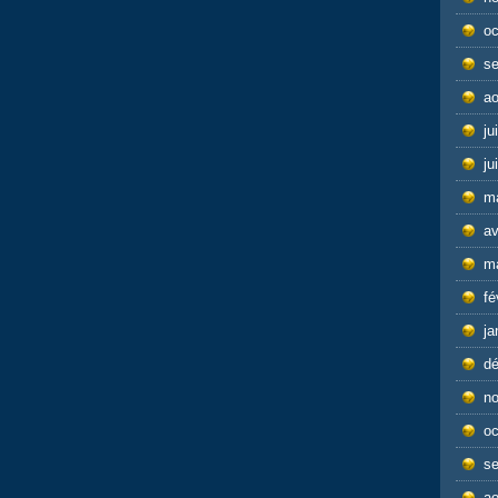
oc
s
ao
ju
ju
m
av
m
fé
ja
d
n
oc
s
ao