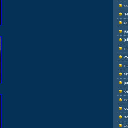
oc
s
ao
ju
ju
m
av
m
fé
ja
d
n
oc
s
ao