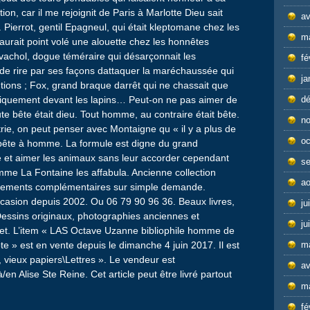
tion, car il me rejoignit de Paris à Marlotte Dieu sait
av
 Pierrot, gentil Epagneul, qui était kleptomane chez les
m
 naurait point volé une alouette chez les honnêtes
avachol, dogue téméraire qui désarçonnait les
fé
de rire par ses façons dattaquer la maréchaussée qui
ja
tions ; Fox, grand braque darrêt qui ne chassait que
comiquement devant les lapins… Peut-on ne pas aimer de
d
te bête était dieu. Tout homme, au contraire était bête.
n
rie, on peut penser avec Montaigne qu « il y a plus de
oc
ête à homme. La formule est digne du grand
 et aimer les animaux sans leur accorder cependant
s
mme La Fontaine les affabula. Ancienne collection
ao
ements complémentaires sur simple demande.
’occasion depuis 2002. Ou 06 79 90 96 36. Beaux livres,
ju
ssins originaux, photographies anciennes et
ju
rnet. L’item « LAS Octave Uzanne bibliophile homme de
te » est en vente depuis le dimanche 4 juin 2017. Il est
m
, vieux papiers\Lettres ». Le vendeur est
av
/en Alise Ste Reine. Cet article peut être livré partout
m
fé