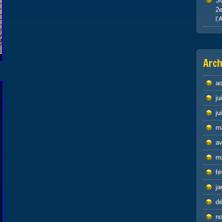
S
2e
l’
Arch
ao
ju
ju
m
av
m
fé
ja
d
n