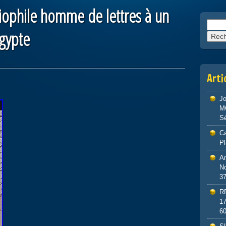
iophile homme de lettres à un
Reche
egypte
Arti
J
M
S
Ca
P
An
No
3
R
1
6