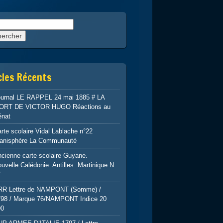
rcher :
cles Récents
ournal LE RAPPEL 24 mai 1885 # LA
ORT DE VICTOR HUGO Réactions au
énat
rte scolaire Vidal Lablache n°22
lanisphère La Communauté
cienne carte scolaire Guyane.
uvelle Calédonie. Antilles. Martinique N
7
RR Lettre de NAMPONT (Somme) /
798 / Marque 76/NAMPONT Indice 20
00