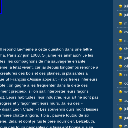
ju
ju
m
av
m
Il répond lui-même à cette question dans une lettre
fé
ma. Paris 27 juin 1908. Si jaime les animaux? Je les
ja
tudes, les compagnons de ma sauvagerie errante =
d
ême, à létat vivant, car jai depuis longtemps renoncé à
 créatures des bois et des plaines, si plaisantes à
n
ue St François dAssise appelait « nos frères inférieurs
oc
ôté ; on gagne à les fréquenter dans la diète des
nt précieux, si lon sait interpréter leurs façons
s
inct. Leurs habitudes, leur industrie, leur art ne sont pas
ao
rogrès et y façonnent leurs murs. Jai eu des «
 disait Léon Cladel »! Les souvenirs quils mont laissés
ju
mière chatte angora. Tibia , pauvre toutou de six
ju
e. Bidal et dont je fus le père nourricier, Belzebuth,
m
joua des tours pendables qui faisaient honneur à sa