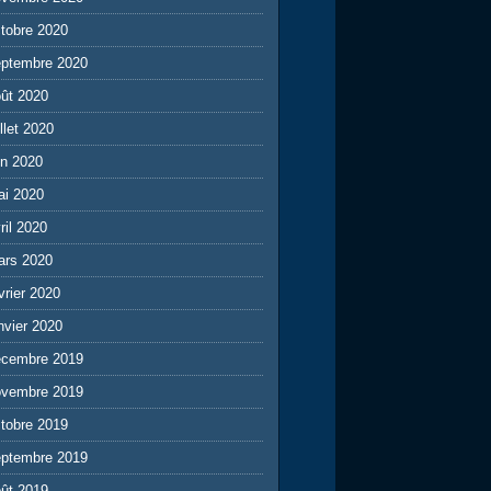
tobre 2020
eptembre 2020
ût 2020
illet 2020
in 2020
ai 2020
ril 2020
ars 2020
vrier 2020
nvier 2020
écembre 2019
ovembre 2019
tobre 2019
eptembre 2019
ût 2019