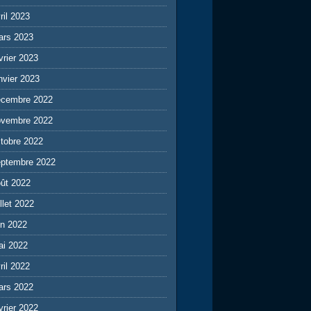
ril 2023
ars 2023
vrier 2023
nvier 2023
écembre 2022
ovembre 2022
tobre 2022
eptembre 2022
ût 2022
illet 2022
in 2022
ai 2022
ril 2022
ars 2022
vrier 2022