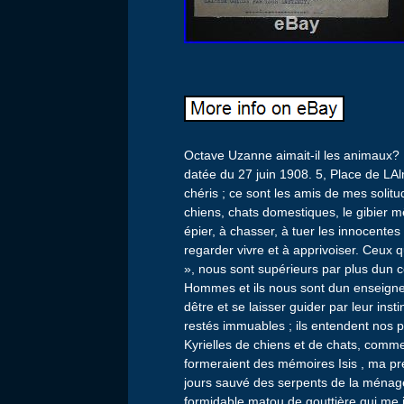
Octave Uzanne aimait-il les animaux? 
datée du 27 juin 1908. 5, Place de LAl
chéris ; ce sont les amis de mes soli
chiens, chats domestiques, le gibier m
épier, à chasser, à tuer les innocentes
regarder vivre et à apprivoiser. Ceux q
», nous sont supérieurs par plus dun c
Hommes et ils nous sont dun enseigneme
dêtre et se laisser guider par leur inst
restés immuables ; ils entendent nos p
Kyrielles de chiens et de chats, comme
formeraient des mémoires Isis , ma pre
jours sauvé des serpents de la ménageri
formidable matou de gouttière qui me 