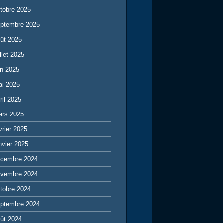
tobre 2025
eptembre 2025
ût 2025
illet 2025
in 2025
ai 2025
ril 2025
ars 2025
vrier 2025
nvier 2025
écembre 2024
ovembre 2024
tobre 2024
eptembre 2024
ût 2024