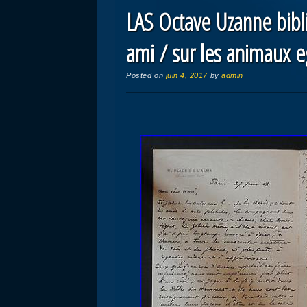
LAS Octave Uzanne bibl
ami / sur les animaux 
Posted on
juin 4, 2017
by
admin