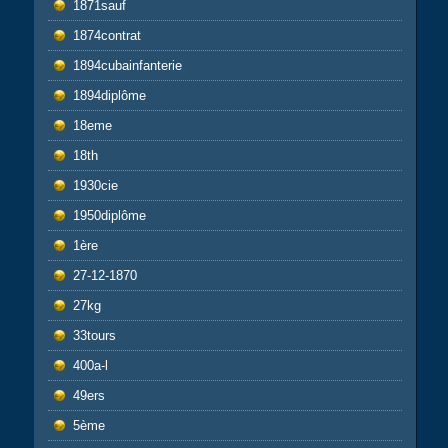
1871sauf
1874contrat
1894cubainfanterie
1894diplôme
18eme
18th
1930cie
1950diplôme
1ère
27-12-1870
27kg
33tours
400a-l
49ers
5ème