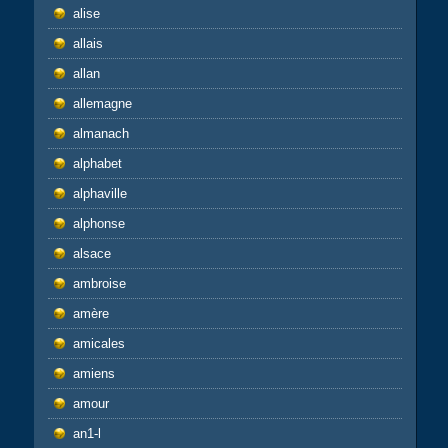
alise
allais
allan
allemagne
almanach
alphabet
alphaville
alphonse
alsace
ambroise
amère
amicales
amiens
amour
an1-l