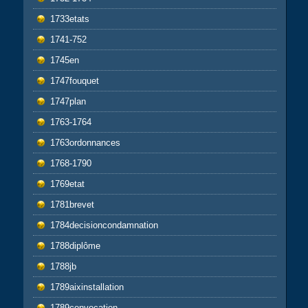
1733etats
1741-752
1745en
1747fouquet
1747plan
1763-1764
1763ordonnances
1768-1790
1769etat
1781brevet
1784decisioncondamnation
1788diplôme
1788jb
1789aixinstallation
1789convocation