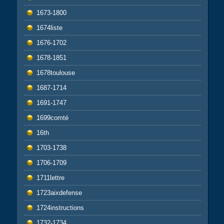
1673-1800
1674liste
1676-1702
1678-1851
1678toulouse
1687-1714
1691-1747
1699comté
16th
1703-1738
1706-1709
1711lettre
1723aixdefense
1724instructions
1732-1734