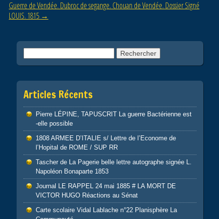
o
Guerre de Vendée. Dubroc de segange. Chouan de Vendée. Dossier Signé
LOUIS. 1815
→
k
Rechercher :
Articles Récents
Pierre LÉPINE, TAPUSCRIT La guerre Bactérienne est
-elle possible
1808 ARMEE D’ITALIE s/ Lettre de l’Econome de
l’Hopital de ROME / SUP RR
Tascher de La Pagerie belle lettre autographe signée L.
Napoléon Bonaparte 1853
Journal LE RAPPEL 24 mai 1885 # LA MORT DE
VICTOR HUGO Réactions au Sénat
Carte scolaire Vidal Lablache n°22 Planisphère La