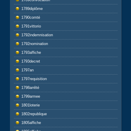
1789diplôme
1790comté
1791vittorio
1792indemnisation
1792nomination
1793affiche
1793decret
1797an
1797requisition
1798arrêté
1799armee
1801loterie
1802republique
1805affiche