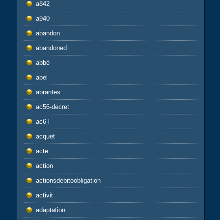
a842
a940
abandon
abandoned
abbé
abel
abrantes
ac56-decret
ac6-l
acquet
acte
action
actionsdebitoobligation
activit
adaptation