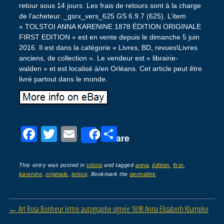
retour sous 14 jours. Les frais de retours sont à la charge
de l’acheteur. _gsrx_vers_625 GS 6.9.7 (625). L’item
« TOLSTOI ANNA KARENINE 1878 ÉDITION ORIGINALE
FIRST EDITION » est en vente depuis le dimanche 5 juin
2016. Il est dans la catégorie « Livres, BD, revues\Livres
anciens, de collection ». Le vendeur est « librairie-
walden » et est localisé à/en Orléans. Cet article peut être
livré partout dans le monde.
F
T
E
P
Share
a
wi
m
ar
c
tt
ail
ta
This entry was posted in
tolstoi
and tagged
anna
,
édition
,
first
,
karenine
,
originale
,
tolstoi
. Bookmark the
permalink
.
e
er
g
b
er
Post navigation
←
Art Rosa Bonheur lettre autographe signée 1898 Anna Elizabeth Klumpke
o