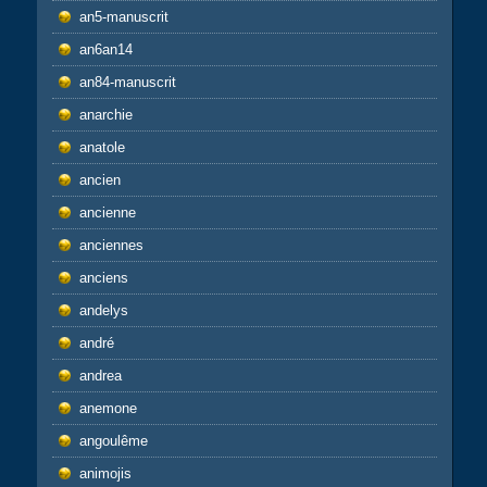
an5-manuscrit
an6an14
an84-manuscrit
anarchie
anatole
ancien
ancienne
anciennes
anciens
andelys
andré
andrea
anemone
angoulême
animojis