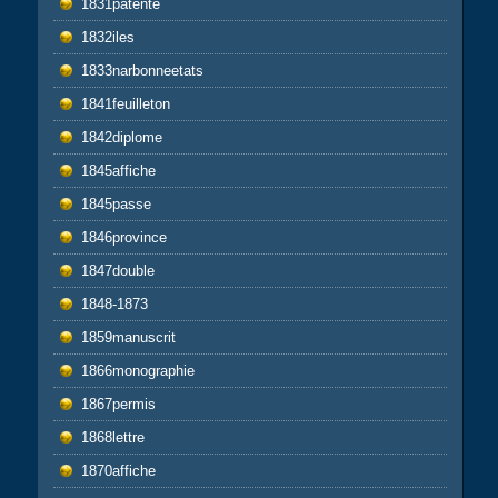
1831patente
1832iles
1833narbonneetats
1841feuilleton
1842diplome
1845affiche
1845passe
1846province
1847double
1848-1873
1859manuscrit
1866monographie
1867permis
1868lettre
1870affiche