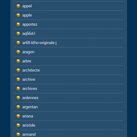
appel
apple
apportez
aq56d-l
ar68-litho-originale-j
aragon
arbre
architecte
archive
archives
ardennes
argentan
ariana
aristide
armand