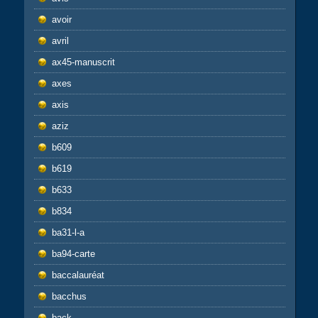
avoir
avril
ax45-manuscrit
axes
axis
aziz
b609
b619
b633
b834
ba31-l-a
ba94-carte
baccalauréat
bacchus
back