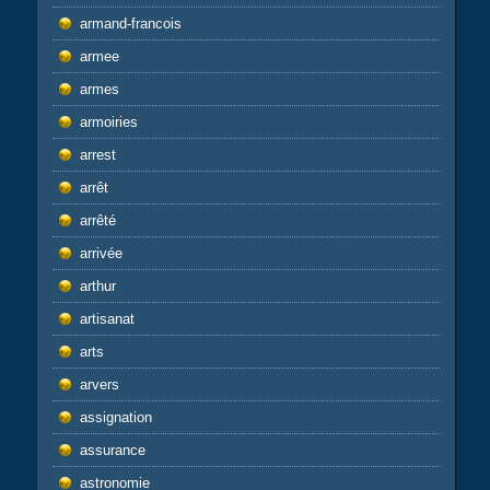
armand-francois
armee
armes
armoiries
arrest
arrêt
arrêté
arrivée
arthur
artisanat
arts
arvers
assignation
assurance
astronomie