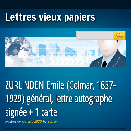
Lettres vieux papiers
Main menu
Skip to content
ZURLINDEN Emile (Colmar, 1837-
1929) général, lettre autographe
signée + 1 carte
Posted on
juin 27, 2026
by
admin