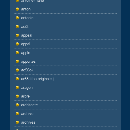
antoine-marie
anton
antonin
août
appeal
appel
apple
apportez
aq56d-l
ar68-litho-originale-j
aragon
arbre
architecte
archive
archives