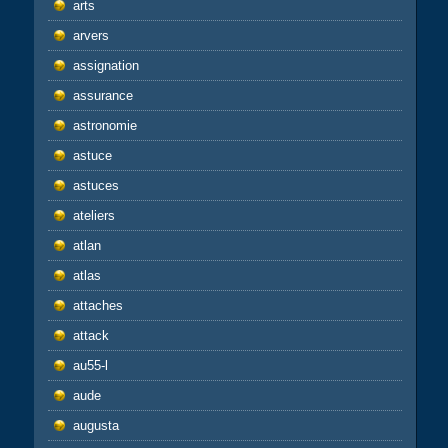
arts
arvers
assignation
assurance
astronomie
astuce
astuces
ateliers
atlan
atlas
attaches
attack
au55-l
aude
augusta