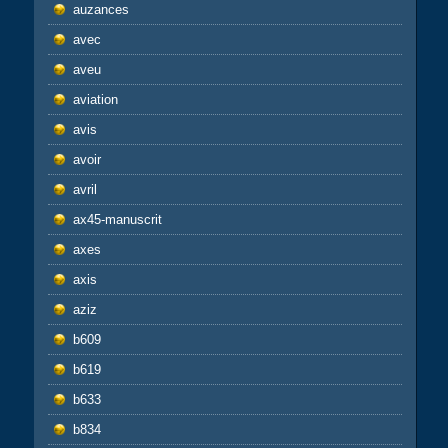
auzances
avec
aveu
aviation
avis
avoir
avril
ax45-manuscrit
axes
axis
aziz
b609
b619
b633
b834