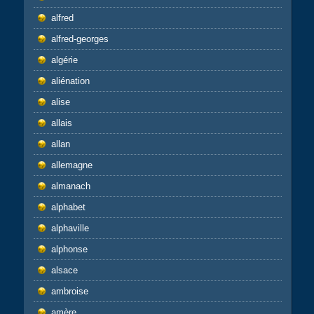
alfred
alfred-georges
algérie
aliénation
alise
allais
allan
allemagne
almanach
alphabet
alphaville
alphonse
alsace
ambroise
amère