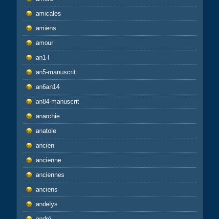
amicales
amiens
amour
an1-l
an5-manuscrit
an6an14
an84-manuscrit
anarchie
anatole
ancien
ancienne
anciennes
anciens
andelys
andré