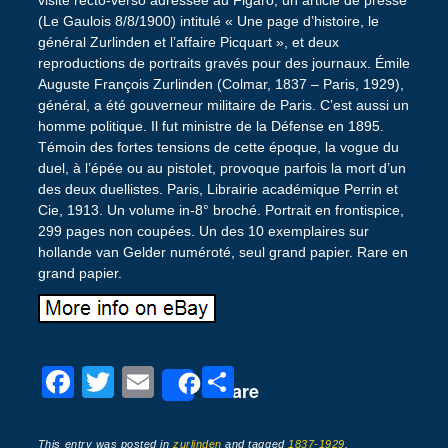
(Le Gaulois 8/8/1900) intitulé « Une page d’histoire, le
général Zurlinden et l’affaire Picquart », et deux
reproductions de portraits gravés pour des journaux. Émile
Auguste François Zurlinden (Colmar, 1837 – Paris, 1929),
général, a été gouverneur militaire de Paris. C’est aussi un
homme politique. Il fut ministre de la Défense en 1895.
Témoin des fortes tensions de cette époque, la vogue du
duel, à l’épée ou au pistolet, provoque parfois la mort d’un
des deux duellistes. Paris, Librairie académique Perrin et
Cie, 1913. Un volume in-8° broché. Portrait en frontispice,
299 pages non coupées. Un des 10 exemplaires sur
hollande van Gelder numéroté, seul grand papier. Rare en
grand papier.
F
T
E
P
Share
a
wi
m
ar
c
tt
ail
ta
This entry was posted in
zurlinden
and tagged
1837-1929
,