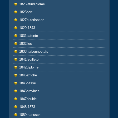
1825latindiplome
1825port
1827autorisation
1829-1843
1831patente
1832iles
1833narbonneetats
1841feuilleton
1842diplome
1845affiche
1845passe
1846province
1847double
1848-1873
1859manuscrit