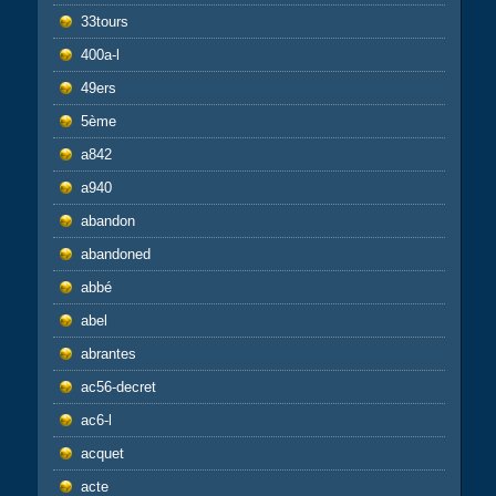
33tours
400a-l
49ers
5ème
a842
a940
abandon
abandoned
abbé
abel
abrantes
ac56-decret
ac6-l
acquet
acte