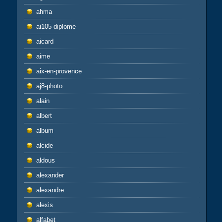
ahma
ai105-diplome
aicard
aime
aix-en-provence
aj8-photo
alain
albert
album
alcide
aldous
alexander
alexandre
alexis
alfabet