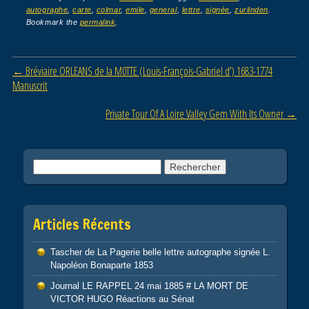
autographe
,
carte
,
colmar
,
emile
,
general
,
lettre
,
signée
,
zurlinden
.
e
er
g
Bookmark the
permalink
.
b
er
o
Post navigation
←
Bréviaire ORLEANS de la M0TTE (Louis-François-Gabriel d’) 1683-1774
o
Manuscrit
k
Private Tour Of A Loire Valley Gem With Its Owner
→
Rechercher :
Articles Récents
Tascher de La Pagerie belle lettre autographe signée L.
Napoléon Bonaparte 1853
Journal LE RAPPEL 24 mai 1885 # LA MORT DE
VICTOR HUGO Réactions au Sénat