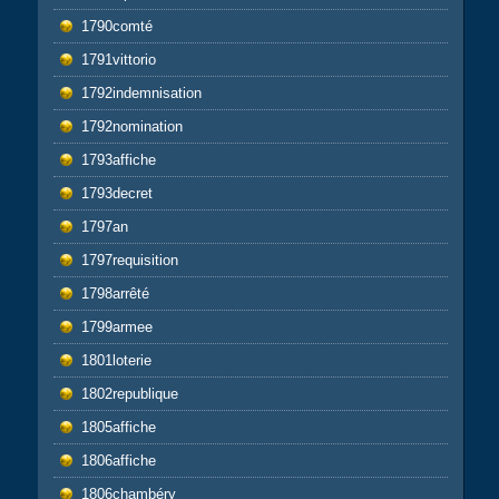
1790comté
1791vittorio
1792indemnisation
1792nomination
1793affiche
1793decret
1797an
1797requisition
1798arrêté
1799armee
1801loterie
1802republique
1805affiche
1806affiche
1806chambéry