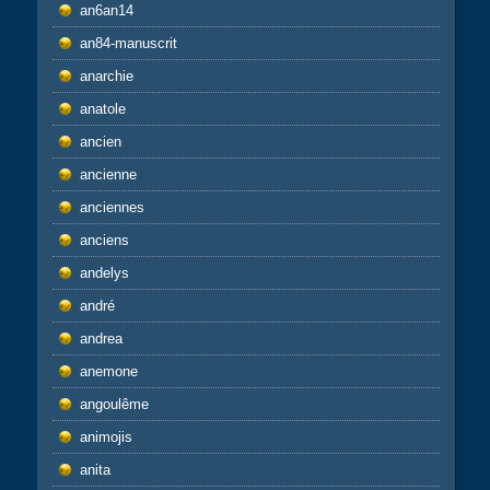
an6an14
an84-manuscrit
anarchie
anatole
ancien
ancienne
anciennes
anciens
andelys
andré
andrea
anemone
angoulême
animojis
anita