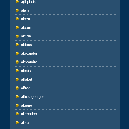
aj8-photo
alain
albert
album
alcide
aldous
alexander
alexandre
alexis
alfabet
alfred
alfred-georges
algérie
aliénation
alise