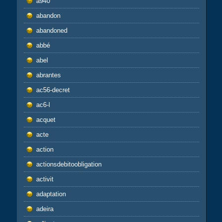
a940
abandon
abandoned
abbé
abel
abrantes
ac56-decret
ac6-l
acquet
acte
action
actionsdebitoobligation
activit
adaptation
adeira