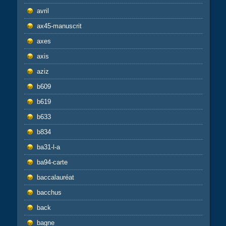
avril
ax45-manuscrit
axes
axis
aziz
b609
b619
b633
b834
ba31-l-a
ba94-carte
baccalauréat
bacchus
back
bagne