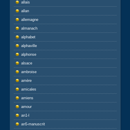
allais
allan
allemagne
almanach
alphabet
alphaville
alphonse
alsace
ambroise
amère
amicales
amiens
amour
an1-l
an5-manuscrit