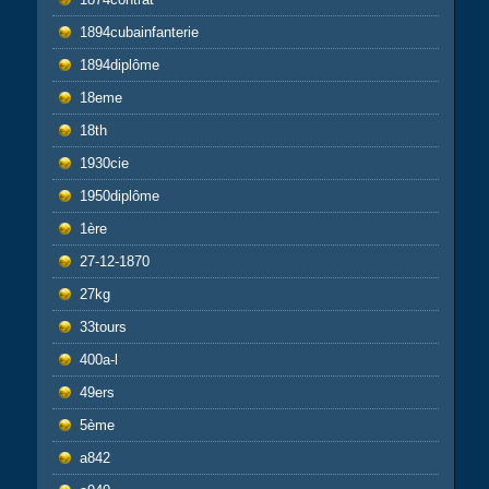
1894cubainfanterie
1894diplôme
18eme
18th
1930cie
1950diplôme
1ère
27-12-1870
27kg
33tours
400a-l
49ers
5ème
a842