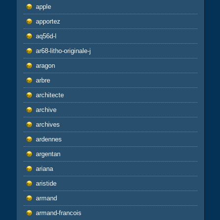
apple
apportez
aq56d-l
ar68-litho-originale-j
aragon
arbre
architecte
archive
archives
ardennes
argentan
ariana
aristide
armand
armand-francois