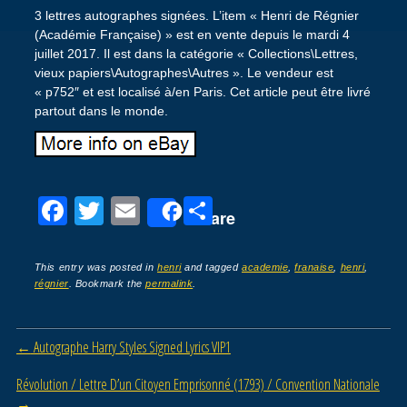
3 lettres autographes signées. L’item « Henri de Régnier
(Académie Française) » est en vente depuis le mardi 4
juillet 2017. Il est dans la catégorie « Collections\Lettres,
vieux papiers\Autographes\Autres ». Le vendeur est
« p752″ et est localisé à/en Paris. Cet article peut être livré
partout dans le monde.
F
T
E
P
Share
a
wi
m
ar
c
tt
ail
ta
This entry was posted in
henri
and tagged
academie
,
franaise
,
henri
,
régnier
. Bookmark the
permalink
.
e
er
g
b
er
Post navigation
←
Autographe Harry Styles Signed Lyrics VIP1
o
o
Révolution / Lettre D’un Citoyen Emprisonné (1793) / Convention Nationale
→