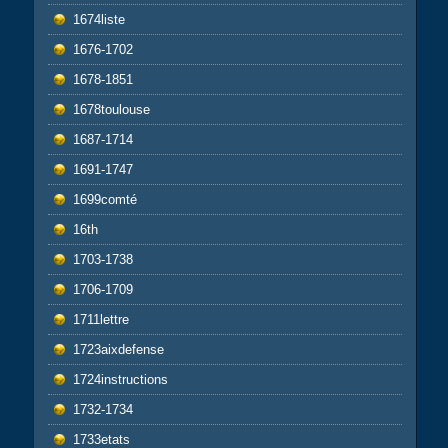
1674liste
1676-1702
1678-1851
1678toulouse
1687-1714
1691-1747
1699comté
16th
1703-1738
1706-1709
1711lettre
1723aixdefense
1724instructions
1732-1734
1733etats