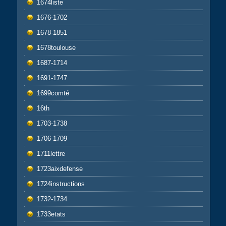
1674liste
1676-1702
1678-1851
1678toulouse
1687-1714
1691-1747
1699comté
16th
1703-1738
1706-1709
1711lettre
1723aixdefense
1724instructions
1732-1734
1733etats