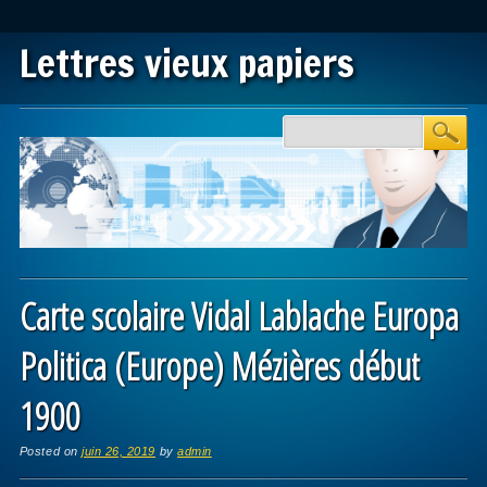
Lettres vieux papiers
Main menu
Skip to content
Carte scolaire Vidal Lablache Europa
Politica (Europe) Mézières début
1900
Posted on
juin 26, 2019
by
admin