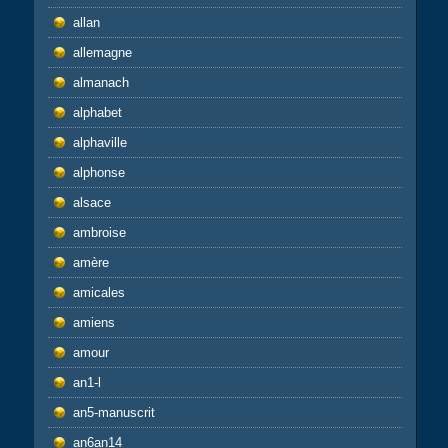
allan
allemagne
almanach
alphabet
alphaville
alphonse
alsace
ambroise
amère
amicales
amiens
amour
an1-l
an5-manuscrit
an6an14