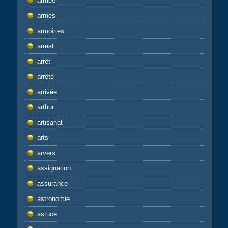
armee
armes
armoiries
arrest
arrêt
arrêté
arrivée
arthur
artisanat
arts
arvers
assignation
assurance
astronomie
astuce