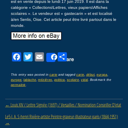
est en vente depuis le lundi 17 juin 2019. Il est dans la
catégorie « Collections\Lettres, vieux papiers\Affiches
scolaires ». Le vendeur est « gastecarin » et est localisé
à/en Senlis, Oise. Cet article peut être livré partout dans le
monde.
F
T
E
P
Share
a
wi
m
ar
c
tt
ail
ta
This entry was posted in
carte
and tagged
carte
,
début
,
europa
,
europe
,
lablache
,
mézières
,
politica
,
scolaire
,
vidal
. Bookmark the
e
er
g
permalink
.
b
er
o
Post navigation
←
Louis XIV / Lettre Signée (1697) / Versailles / Nomination Conseiller D’etat
o
Le5-l. A. S-henri Rivière-artiste Peintre-graveur-illustrateur-paris-(1864-1951)
k
→