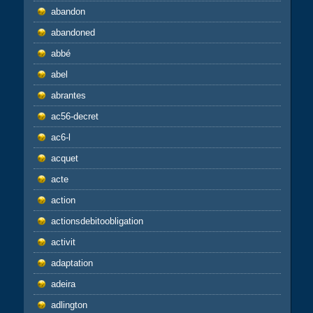
abandon
abandoned
abbé
abel
abrantes
ac56-decret
ac6-l
acquet
acte
action
actionsdebitoobligation
activit
adaptation
adeira
adlington