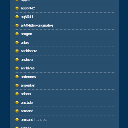
apportez
aq56d-l
ar68-litho-originale-j
aragon
arbre
architecte
archive
archives
ardennes
argentan
ariana
aristide
armand
armand-francois