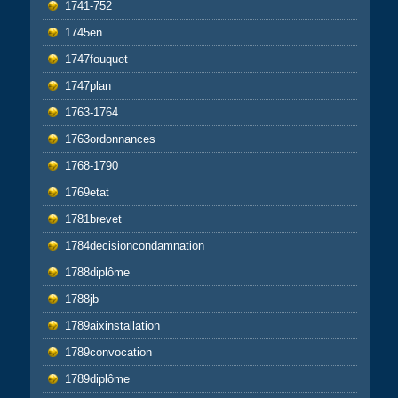
1741-752
1745en
1747fouquet
1747plan
1763-1764
1763ordonnances
1768-1790
1769etat
1781brevet
1784decisioncondamnation
1788diplôme
1788jb
1789aixinstallation
1789convocation
1789diplôme