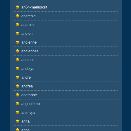
an84-manuscrit
anarchie
anatole
ancien
ancienne
anciennes
anciens
andelys
andré
andrea
anemone
angoulême
animojis
anita
anna