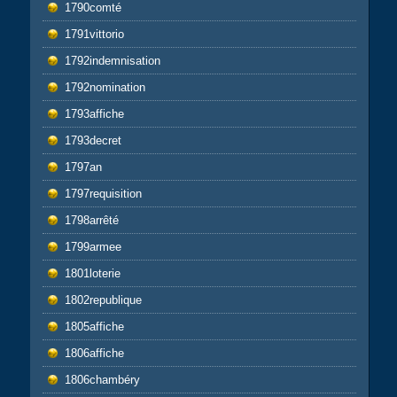
1790comté
1791vittorio
1792indemnisation
1792nomination
1793affiche
1793decret
1797an
1797requisition
1798arrêté
1799armee
1801loterie
1802republique
1805affiche
1806affiche
1806chambéry