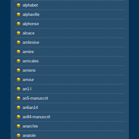
alphabet
alphaville
alphonse
alsace
ambroise
amère
amicales
amiens
amour
an1-l
an5-manuscrit
an6an14
an84-manuscrit
anarchie
anatole