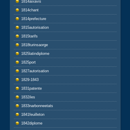
1814aixavis
1814chant
1814prefecture
1815autorisation
1815tarifs
1818turinsaorge
1825latindiplome
1825port
1827autorisation
1829-1843
1831patente
1832iles
1833narbonneetats
1841feuilleton
1842diplome