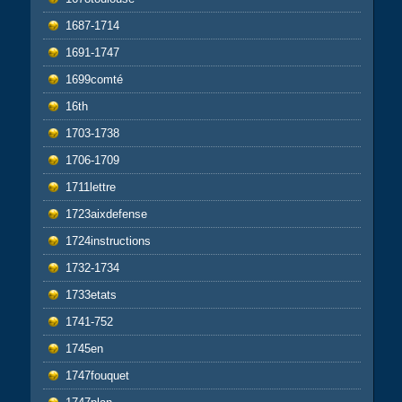
1687-1714
1691-1747
1699comté
16th
1703-1738
1706-1709
1711lettre
1723aixdefense
1724instructions
1732-1734
1733etats
1741-752
1745en
1747fouquet