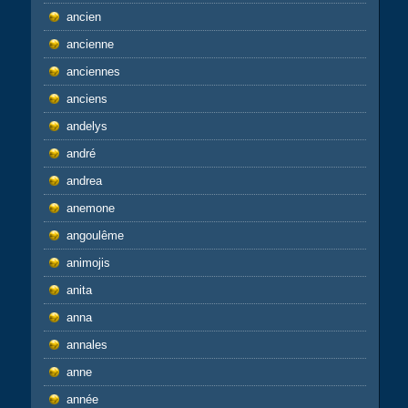
ancien
ancienne
anciennes
anciens
andelys
andré
andrea
anemone
angoulême
animojis
anita
anna
annales
anne
année