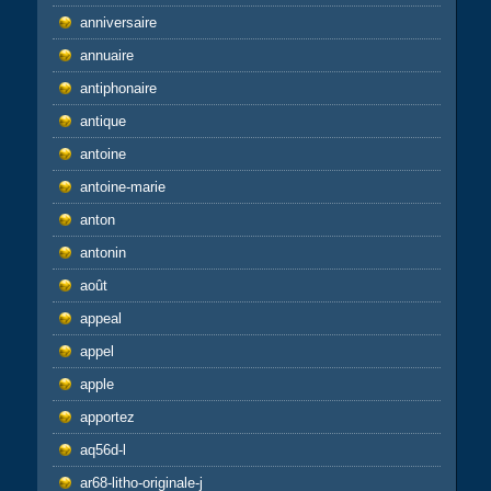
anniversaire
annuaire
antiphonaire
antique
antoine
antoine-marie
anton
antonin
août
appeal
appel
apple
apportez
aq56d-l
ar68-litho-originale-j