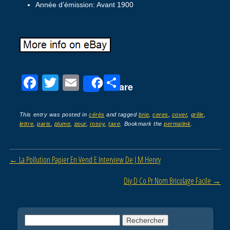
Année d’émission: Avant 1900
F
T
E
P
Share
a
wi
m
ar
c
tt
ail
ta
This entry was posted in
cérès
and tagged
brie
,
ceres
,
cover
,
grille
,
lettre
,
paris
,
plume
,
pour
,
rosoy
,
taxe
. Bookmark the
permalink
.
e
er
g
b
er
Post navigation
←
La Pollution Papier En Vend E Interview De J M Henry
o
o
Diy D Co Pr Nom Bricolage Facile
→
k
Rechercher :