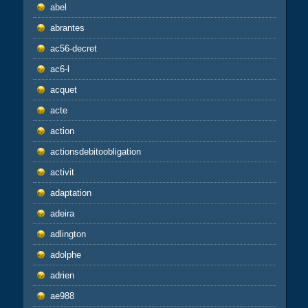
abel
abrantes
ac56-decret
ac6-l
acquet
acte
action
actionsdebitoobligation
activit
adaptation
adeira
adlington
adolphe
adrien
ae988