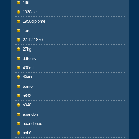
18th
1930cie
1950diplôme
1ère
27-12-1870
27kg
33tours
400a-l
49ers
5ème
a842
a940
abandon
abandoned
abbé